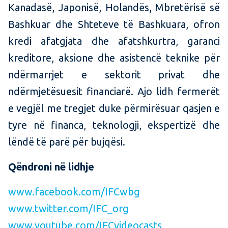
Kanadasë, Japonisë, Holandës, Mbretërisë së
Bashkuar dhe Shteteve të Bashkuara, ofron
kredi afatgjata dhe afatshkurtra, garanci
kreditore, aksione dhe asistencë teknike për
ndërmarrjet e sektorit privat dhe
ndërmjetësuesit financiarë. Ajo lidh fermerët
e vegjël me tregjet duke përmirësuar qasjen e
tyre në financa, teknologji, ekspertizë dhe
lëndë të parë për bujqësi.
Qëndroni në lidhje
www.facebook.com/IFCwbg
www.twitter.com/IFC_org
www.youtube.com/IFCvideocasts