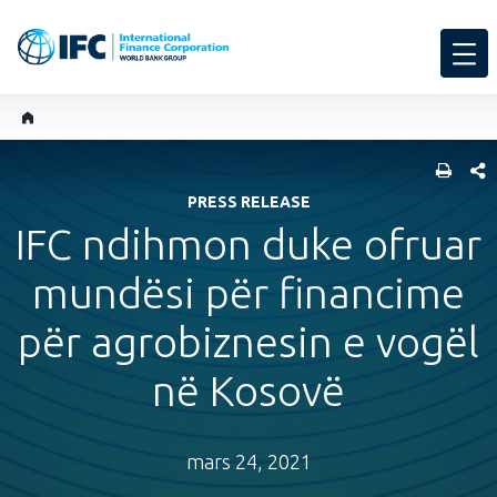
SHARE
PRESS RELEASE
IFC ndihmon duke ofruar
mundësi për financime
për agrobiznesin e vogël
në Kosovë
mars 24, 2021