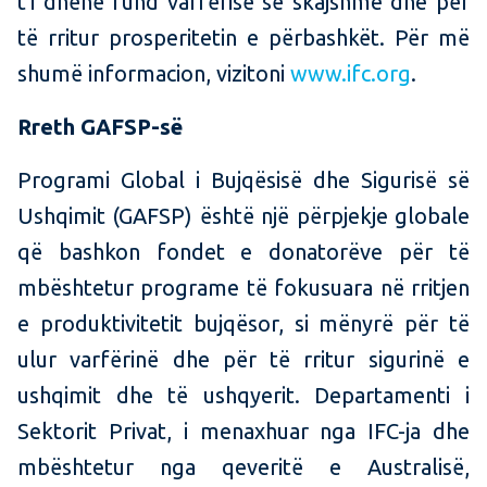
t'i dhënë fund varfërisë së skajshme dhe për
të rritur prosperitetin e përbashkët. Për më
shumë informacion, vizitoni
www.ifc.org
.
Rreth GAFSP-së
Programi Global i Bujqësisë dhe Sigurisë së
Ushqimit (GAFSP) është një përpjekje globale
që bashkon fondet e donatorëve për të
mbështetur programe të fokusuara në rritjen
e produktivitetit bujqësor, si mënyrë për të
ulur varfërinë dhe për të rritur sigurinë e
ushqimit dhe të ushqyerit. Departamenti i
Sektorit Privat, i menaxhuar nga IFC-ja dhe
mbështetur nga qeveritë e Australisë,