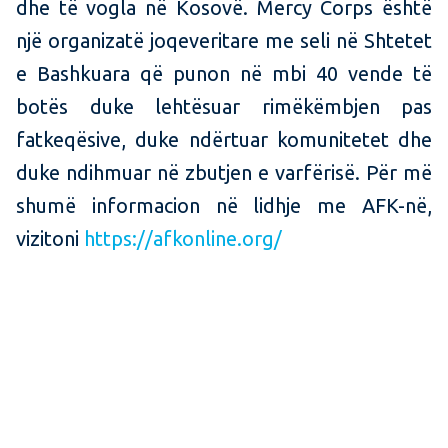
dhe të vogla në Kosovë. Mercy Corps është
një organizatë joqeveritare me seli në Shtetet
e Bashkuara që punon në mbi 40 vende të
botës duke lehtësuar rimëkëmbjen pas
fatkeqësive, duke ndërtuar komunitetet dhe
duke ndihmuar në zbutjen e varfërisë. Për më
shumë informacion në lidhje me AFK-në,
vizitoni
https://afkonline.org/