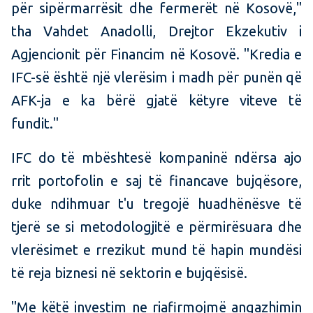
për sipërmarrësit dhe fermerët në Kosovë,"
tha Vahdet Anadolli, Drejtor Ekzekutiv i
Agjencionit për Financim në Kosovë. "Kredia e
IFC-së është një vlerësim i madh për punën që
AFK-ja e ka bërë gjatë këtyre viteve të
fundit."
IFC do të mbështesë kompaninë ndërsa ajo
rrit portofolin e saj të financave bujqësore,
duke ndihmuar t'u tregojë huadhënësve të
tjerë se si metodologjitë e përmirësuara dhe
vlerësimet e rrezikut mund të hapin mundësi
të reja biznesi në sektorin e bujqësisë.
"Me këtë investim ne riafirmojmë angazhimin