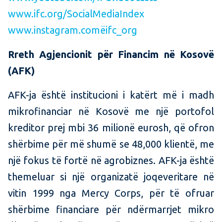
www.ifc.org/SocialMediaIndex
www.instagram.comëifc_org
Rreth Agjencionit për Financim në Kosovë
(AFK)
AFK-ja është institucioni i katërt më i madh
mikrofinanciar në Kosovë me një portofol
kreditor prej mbi 36 milionë eurosh, që ofron
shërbime për më shumë se 48,000 klientë, me
një fokus të fortë në agrobiznes. AFK-ja është
themeluar si një organizatë joqeveritare në
vitin 1999 nga Mercy Corps, për të ofruar
shërbime financiare për ndërmarrjet mikro