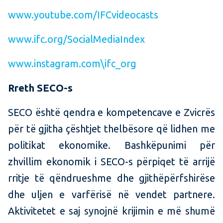
www.youtube.com/IFCvideocasts
www.ifc.org/SocialMediaIndex
www.instagram.com\ifc_org
Rreth SECO-s
SECO është qendra e kompetencave e Zvicrës
për të gjitha çështjet thelbësore që lidhen me
politikat ekonomike. Bashkëpunimi për
zhvillim ekonomik i SECO-s përpiqet të arrijë
rritje të qëndrueshme dhe gjithëpërfshirëse
dhe uljen e varfërisë në vendet partnere.
Aktivitetet e saj synojnë krijimin e më shumë