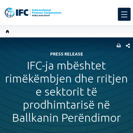
SHARE
PRESS RELEASE
IFC-ja mbështet
rimëkëmbjen dhe rritjen
e sektorit të
prodhimtarisë në
Ballkanin Perëndimor