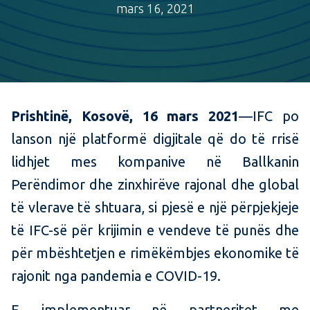
mars 16, 2021
Prishtinë, Kosovë, 16 mars 2021
—IFC po
lanson një platformë digjitale që do të rrisë
lidhjet mes kompanive në Ballkanin
Perëndimor dhe zinxhirëve rajonal dhe global
të vlerave të shtuara, si pjesë e një përpjekjeje
të IFC-së për krijimin e vendeve të punës dhe
për mbështetjen e rimëkëmbjes ekonomike të
rajonit nga pandemia e COVID-19.
E implementuar në partneritet me