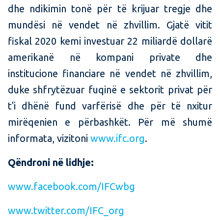
dhe ndikimin tonë për të krijuar tregje dhe
mundësi në vendet në zhvillim. Gjatë vitit
fiskal 2020 kemi investuar 22 miliardë dollarë
amerikanë në kompani private dhe
institucione financiare në vendet në zhvillim,
duke shfrytëzuar fuqinë e sektorit privat për
t'i dhënë fund varfërisë dhe për të nxitur
mirëqenien e përbashkët. Për më shumë
informata, vizitoni
www.ifc.org
.
Qëndroni në lidhje:
www.facebook.com/IFCwbg
www.twitter.com/IFC_org