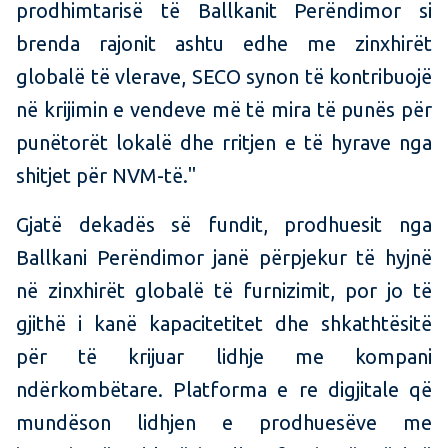
prodhimtarisë të Ballkanit Perëndimor si
brenda rajonit ashtu edhe me zinxhirët
globalë të vlerave, SECO synon të kontribuojë
në krijimin e vendeve më të mira të punës për
punëtorët lokalë dhe rritjen e të hyrave nga
shitjet për NVM-të."
Gjatë dekadës së fundit, prodhuesit nga
Ballkani Perëndimor janë përpjekur të hyjnë
në zinxhirët globalë të furnizimit, por jo të
gjithë i kanë kapacitetitet dhe shkathtësitë
për të krijuar lidhje me kompani
ndërkombëtare. Platforma e re digjitale që
mundëson lidhjen e prodhuesëve me