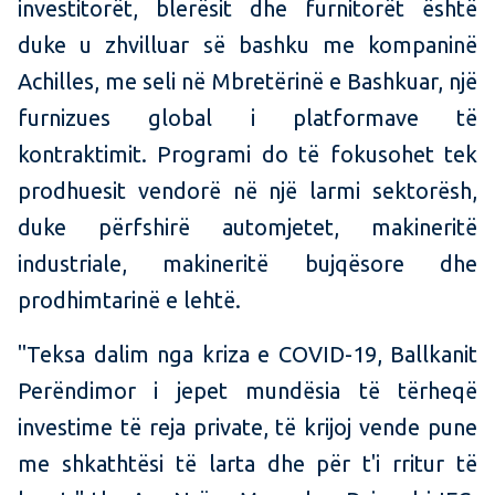
investitorët, blerësit dhe furnitorët është
duke u zhvilluar së bashku me kompaninë
Achilles, me seli në Mbretërinë e Bashkuar, një
furnizues global i platformave të
kontraktimit. Programi do të fokusohet tek
prodhuesit vendorë në një larmi sektorësh,
duke përfshirë automjetet, makineritë
industriale, makineritë bujqësore dhe
prodhimtarinë e lehtë.
"Teksa dalim nga kriza e COVID-19, Ballkanit
Perëndimor i jepet mundësia të tërheqë
investime të reja private, të krijoj vende pune
me shkathtësi të larta dhe për t'i rritur të