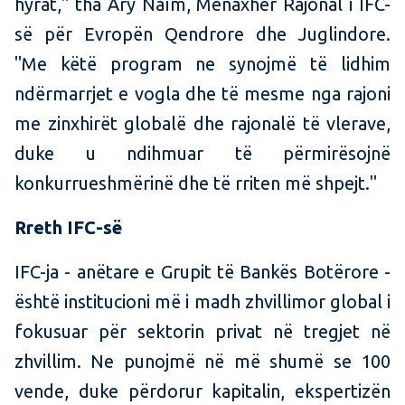
hyrat," tha Ary Naïm, Menaxher Rajonal i IFC-
së për Evropën Qendrore dhe Juglindore.
"Me këtë program ne synojmë të lidhim
ndërmarrjet e vogla dhe të mesme nga rajoni
me zinxhirët globalë dhe rajonalë të vlerave,
duke u ndihmuar të përmirësojnë
konkurrueshmërinë dhe të rriten më shpejt."
Rreth IFC-së
IFC-ja - anëtare e Grupit të Bankës Botërore -
është institucioni më i madh zhvillimor global i
fokusuar për sektorin privat në tregjet në
zhvillim. Ne punojmë në më shumë se 100
vende, duke përdorur kapitalin, ekspertizën