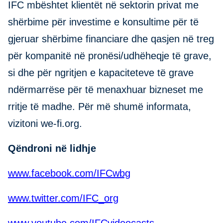
IFC mbështet klientët në sektorin privat me
shërbime për investime e konsultime për të
gjeruar shërbime financiare dhe qasjen në treg
për kompanitë në pronësi/udhëheqje të grave,
si dhe për ngritjen e kapaciteteve të grave
ndërmarrëse për të menaxhuar bizneset me
rritje të madhe. Për më shumë informata,
vizitoni we-fi.org.
Qëndroni në lidhje
www.facebook.com/IFCwbg
www.twitter.com/IFC_org