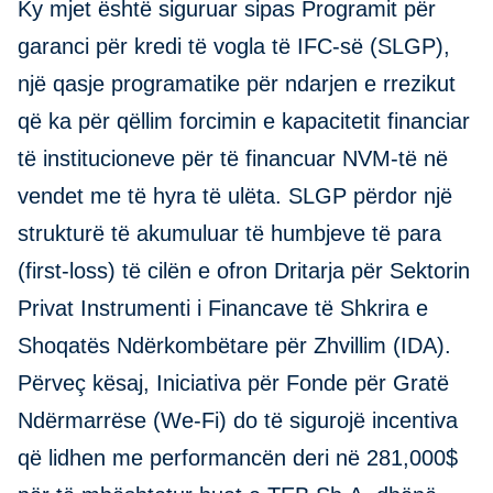
Ky mjet është siguruar sipas Programit për
garanci për kredi të vogla të IFC-së (SLGP),
një qasje programatike për ndarjen e rrezikut
që ka për qëllim forcimin e kapacitetit financiar
të institucioneve për të financuar NVM-të në
vendet me të hyra të ulëta. SLGP përdor një
strukturë të akumuluar të humbjeve të para
(first-loss) të cilën e ofron Dritarja për Sektorin
Privat Instrumenti i Financave të Shkrira e
Shoqatës Ndërkombëtare për Zhvillim (IDA).
Përveç kësaj, Iniciativa për Fonde për Gratë
Ndërmarrëse (We-Fi) do të sigurojë incentiva
që lidhen me performancën deri në 281,000$