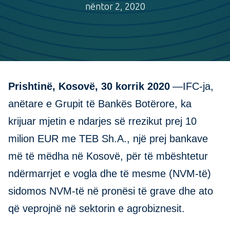
nëntor 2, 2020
Prishtinë, Kosovë, 30 korrik 2020
—IFC-ja,
anëtare e Grupit të Bankës Botërore, ka
krijuar mjetin e ndarjes së rrezikut prej 10
milion EUR me TEB Sh.A., një prej bankave
më të mëdha në Kosovë, për të mbështetur
ndërmarrjet e vogla dhe të mesme (NVM-të)
sidomos NVM-të në pronësi të grave dhe ato
që veprojnë në sektorin e agrobiznesit.