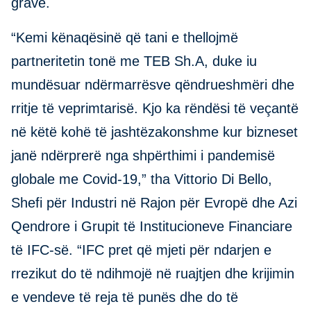
grave.
“Kemi kënaqësinë që tani e thellojmë
partneritetin tonë me TEB Sh.A, duke iu
mundësuar ndërmarrësve qëndrueshmëri dhe
rritje të veprimtarisë. Kjo ka rëndësi të veçantë
në këtë kohë të jashtëzakonshme kur bizneset
janë ndërprerë nga shpërthimi i pandemisë
globale me Covid-19,” tha Vittorio Di Bello,
Shefi për Industri në Rajon për Evropë dhe Azi
Qendrore i Grupit të Institucioneve Financiare
të IFC-së. “IFC pret që mjeti për ndarjen e
rrezikut do të ndihmojë në ruajtjen dhe krijimin
e vendeve të reja të punës dhe do të