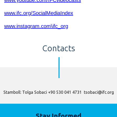
www.youtube.com/IFCvideocasts
www.ifc.org/SocialMediaIndex
www.instagram.com\ifc_org
Contacts
Stamboll: Tolga Sobaci +90 530 041 4731 tsobaci@ifc.org
Stay Informed