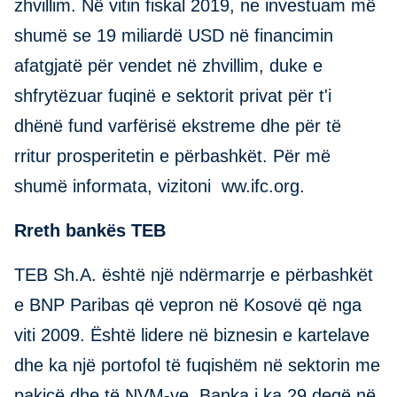
zhvillim. Në vitin fiskal 2019, ne investuam më
shumë se 19 miliardë USD në financimin
afatgjatë për vendet në zhvillim, duke e
shfrytëzuar fuqinë e sektorit privat për t'i
dhënë fund varfërisë ekstreme dhe për të
rritur prosperitetin e përbashkët. Për më
shumë informata, vizitoni ww.ifc.org.
Rreth bankës TEB
TEB Sh.A. është një ndërmarrje e përbashkët
e BNP Paribas që vepron në Kosovë që nga
viti 2009. Është lidere në biznesin e kartelave
dhe ka një portofol të fuqishëm në sektorin me
pakicë dhe të NVM-ve. Banka i ka 29 degë në