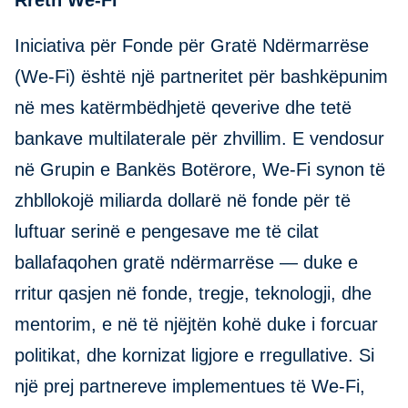
Rreth We-Fi
Iniciativa për Fonde për Gratë Ndërmarrëse
(We-Fi) është një partneritet për bashkëpunim
në mes katërmbëdhjetë qeverive dhe tetë
bankave multilaterale për zhvillim. E vendosur
në Grupin e Bankës Botërore, We-Fi synon të
zhbllokojë miliarda dollarë në fonde për të
luftuar serinë e pengesave me të cilat
ballafaqohen gratë ndërmarrëse — duke e
rritur qasjen në fonde, tregje, teknologji, dhe
mentorim, e në të njëjtën kohë duke i forcuar
politikat, dhe kornizat ligjore e rregullative. Si
një prej partnereve implementues të We-Fi,