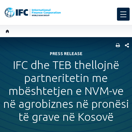
SHARE
PRESS RELEASE
IFC dhe TEB thellojnë
partneritetin me
mbështetjen e NVM-ve
në agrobiznes në pronësi
të grave në Kosovë