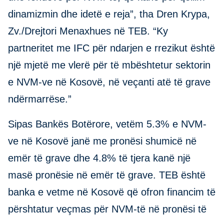
dinamizmin dhe idetë e reja”, tha Dren Krypa,
Zv./Drejtori Menaxhues në TEB. “Ky
partneritet me IFC për ndarjen e rrezikut është
një mjetë me vlerë për të mbështetur sektorin
e NVM-ve në Kosovë, në veçanti atë të grave
ndërmarrëse.”
Sipas Bankës Botërore, vetëm 5.3% e NVM-
ve në Kosovë janë me pronësi shumicë në
emër të grave dhe 4.8% të tjera kanë një
masë pronësie në emër të grave. TEB është
banka e vetme në Kosovë që ofron financim të
përshtatur veçmas për NVM-të në pronësi të