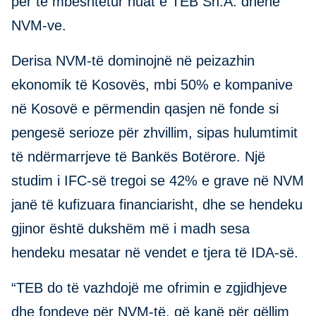
për të mbështetur huat e TEB Sh.A. dhënë
NVM-ve.
Derisa NVM-të dominojnë në peizazhin
ekonomik të Kosovës, mbi 50% e kompanive
në Kosovë e përmendin qasjen në fonde si
pengesë serioze për zhvillim, sipas hulumtimit
të ndërmarrjeve të Bankës Botërore. Një
studim i IFC-së tregoi se 42% e grave në NVM
janë të kufizuara financiarisht, dhe se hendeku
gjinor është dukshëm më i madh sesa
hendeku mesatar në vendet e tjera të IDA-së.
“TEB do të vazhdojë me ofrimin e zgjidhjeve
dhe fondeve për NVM-të, që kanë për qëllim