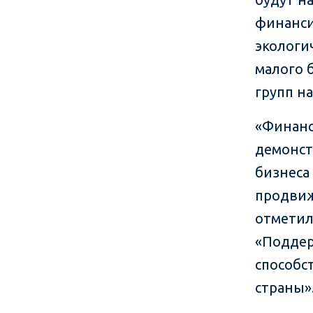
финанси
экологи
малого 
групп н
«Финанс
демонст
бизнеса
продвиж
отметил
«Поддер
способс
страны»