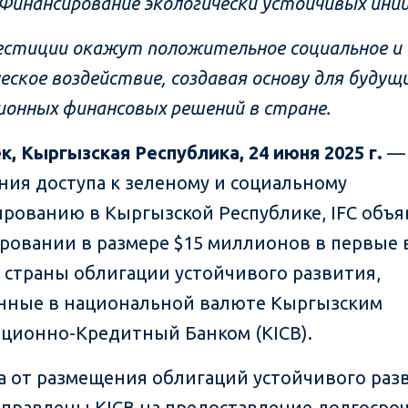
Финансирование экологически устойчивых ини
естиции окажут положительное социальное и
еское воздействие, создавая основу для будущ
ионных финансовых решений в стране.
к, Кыргызская Республика, 24 июня 2025 г.
— 
ния доступа к зеленому и социальному
рованию в Кыргызской Республике, IFC объя
ровании в размере $15 миллионов в первые 
 страны облигации устойчивого развития,
ные в национальной валюте Кыргызским
ционно-Кредитный Банком (KICB).
а от размещения облигаций устойчивого раз
аправлены KICB на предоставление долгосро