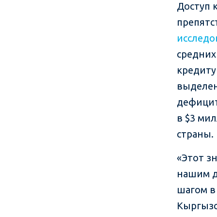
Доступ 
препятс
исслед
средних
кредиту
выделен
дефицит
в $3 ми
страны.
«Этот з
нашим д
шагом в
Кыргызс