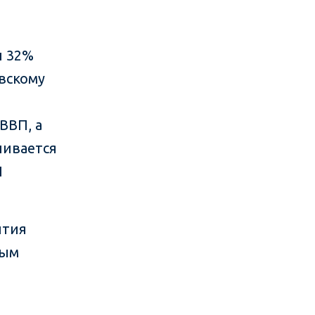
и 32%
вскому
ВВП, а
нивается
П
ития
ным