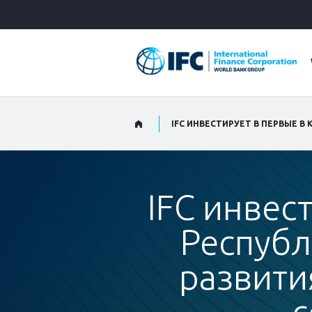
Skip
to
Main
Navigation
IFC инвес
Республ
развити
с