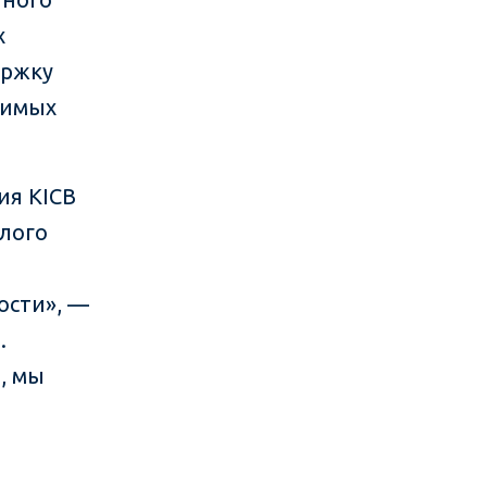
х
ержку
вимых
ия KICB
лого
ости», —
.
, мы