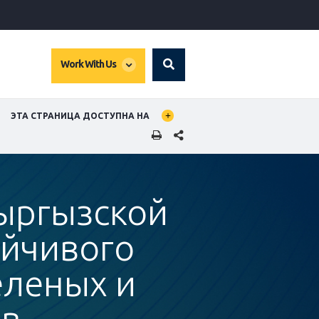
global
Work With Us
Search
dropdown
BAL LANGUAGE TOGGLER
ЭТА СТРАНИЦА ДОСТУПНА НА
SHARE THIS PAGE
Кыргызской
ойчивого
еленых и
ов