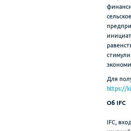
финанси
сельско
предпри
инициат
равенст
стимули
экономи
Для пол
https://k
Об IFC
IFC, вхо