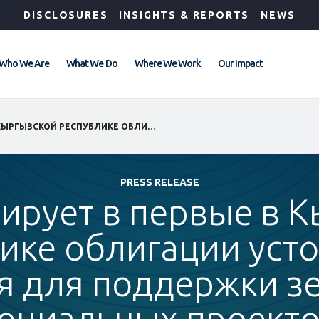
DISCLOSURES
INSIGHTS & REPORTS
NEWS
Who We Are
What We Do
Where We Work
Our Impact
GLO
IFC ИНВЕСТИРУЕТ В ПЕРВЫЕ В КЫРГЫЗСКОЙ РЕСПУБЛИКЕ ОБЛИГАЦИИ УСТОЙЧИВОГО РАЗВИТИЯ ДЛЯ ПОДДЕРЖКИ ЗЕЛЕНЫХ И СОЦИАЛЬНЫХ ПРОЕКТОВ
PRESS RELEASE
тирует в первые в 
ике облигации уст
я для поддержки з
оциальных проект