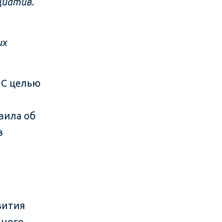
циатив.
их
С целью
вила об
в
вития
чного