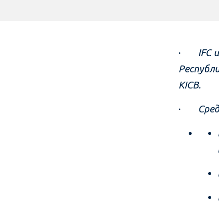
·
IFC 
Республ
KICB.
·
Сре