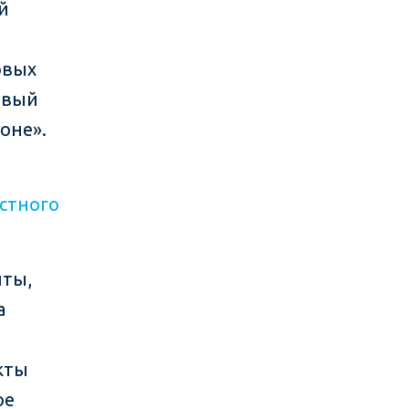
й
овых
ивый
ионе».
стного
нты,
а
кты
ое