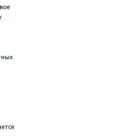
вое
у
тных
яется