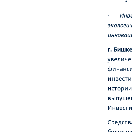
·
Инв
экологич
инновац
г. Бишке
увеличе
финанси
инвести
истории
выпущен
Инвести
Средств
будут н