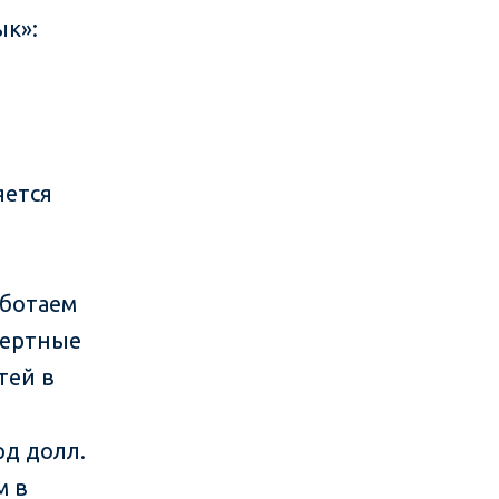
ык»:
яется
аботаем
спертные
тей в
рд долл.
м в