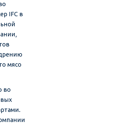
во
ер IFC в
льной
ании,
тов
едрению
то мясо
ю во
евых
артами.
компании