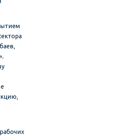
м
обытием
сектора
баев,
».
шу
не
укцию,
 рабочих