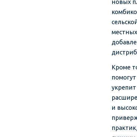
новых п
комбико
сельско
местных
добавле
дистриб
Кроме т
помогут
укрепит
расшире
и высок
приверж
практик