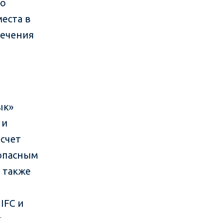
го
еста в
лечения
ык»
 и
 счет
зопасным
 также
IFC и