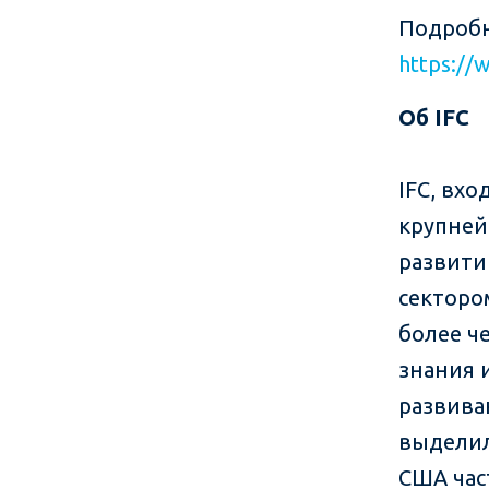
Подробн
https://
Об IFC
IFC, вхо
крупней
развити
секторо
более че
знания 
развива
выделил
США час