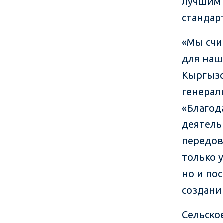
лучшим 
стандар
«Мы счи
для наш
Кыргызс
генерал
«Благод
деятель
передов
только 
но и по
создани
Сельско