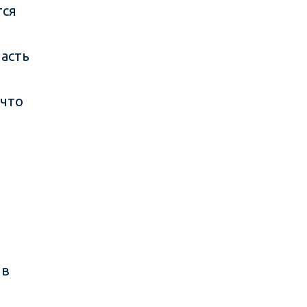
тся
асть
 что
 в