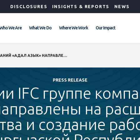
DISCLOSURES
INSIGHTS & REPORTS
NEWS
Who We Are
What We Do
Where We Work
Our Impact
GLO
ИНВЕСТИЦИИ IFC ГРУППЕ КОМПАНИЙ «АДАЛ АЗЫК» НАПРАВЛЕНЫ НА РАСШИРЕНИЕ ПРОИЗВОДСТВА И СОЗДАНИЕ РАБОЧИХ МЕСТ В КЫРГЫЗСКОЙ РЕСПУБЛИКЕ
PRESS RELEASE
и IFC группе комп
направлены на рас
ва и создание раб
ргызской Республ