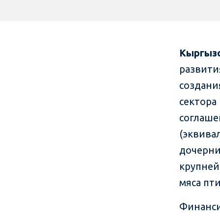
Кыргызс
развити
создани
сектора
соглаше
(эквива
дочерни
крупней
мяса пт
Финанси