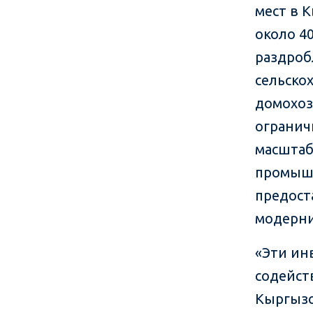
мест в 
около 4
раздроб
сельско
домохоз
огранич
масштаб
промышл
предост
модерни
«Эти ин
содейст
Кыргызс