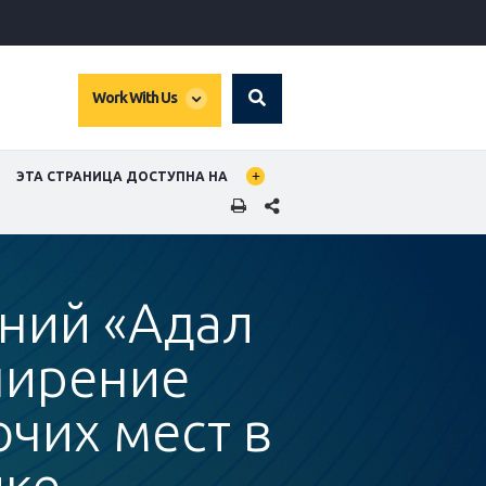
global
Work With Us
Search
dropdown
BAL LANGUAGE TOGGLER
ЭТА СТРАНИЦА ДОСТУПНА НА
SHARE THIS PAGE
аний «Адал
ширение
очих мест в
ике