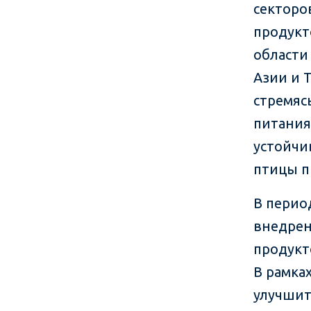
секторо
продукт
области
Азии и 
стремяс
питания
устойчи
птицы п
В перио
внедрен
продукт
В рамка
улучшит