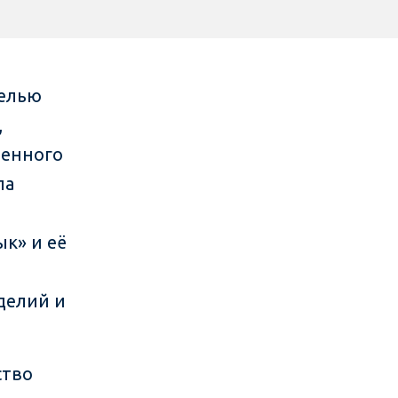
елью
,
венного
ла
к» и её
делий и
ство