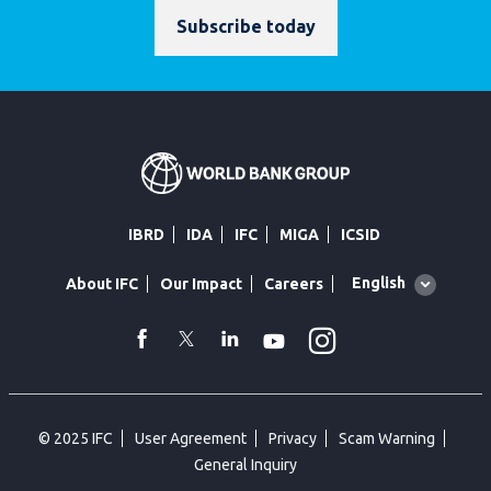
Subscribe today
IBRD
IDA
IFC
MIGA
ICSID
Global
English
About IFC
Our Impact
Careers
language
toggler
Instagram
WhatsApp
facebook
Twitter
Linkedin
Youtube
© 2025 IFC
User Agreement
Privacy
Scam Warning
General Inquiry