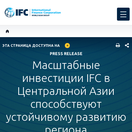
GLOBAL LANGUAGE TOGGLER
SHARE
ЭТА СТРАНИЦА ДОСТУПНА НА
PRESS RELEASE
Масштабные
инвестиции IFC в
Центральной Азии
способствуют
устойчивому развитию
региона