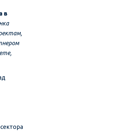
а в
нка
роектам,
тнером
ете,
ад
 сектора