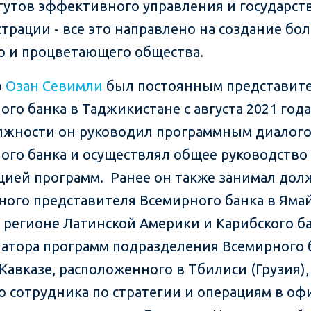
тутов эффективного управления и государст
трации - все это направлено на создание бо
о и процветающего общества.
о
Озан Севимли
был постоянным представит
го банка в Таджикистане с августа 2021 года
лжности он руководил программным диалог
ого банка и осуществлял общее руководство
цией программ. Ранее он также занимал дол
ного представителя Всемирного банка в Яма
в регионе Латинской Америки и Карибского ба
атора программ подразделения Всемирного 
авказе, расположенного в Тбилиси (Грузия),
о сотрудника по стратегии и операциям в оф