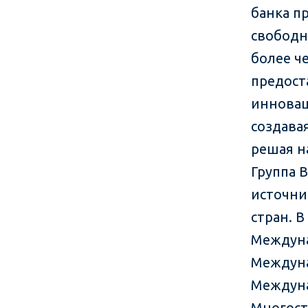
банка п
свободн
более ч
предост
инновац
создава
решая н
Группа 
источни
стран. 
Междуна
Междуна
Междуна
Многост