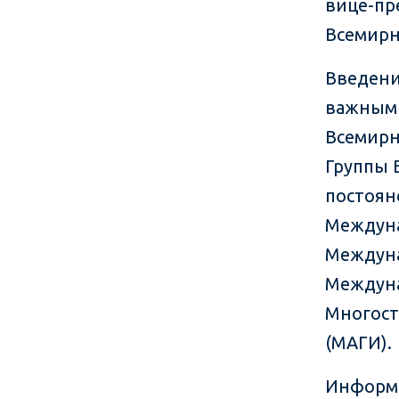
вице-пр
Всемирн
Введени
важным 
Всемирн
Группы 
постоян
Междуна
Междуна
Междуна
Многост
(МАГИ).
Информа