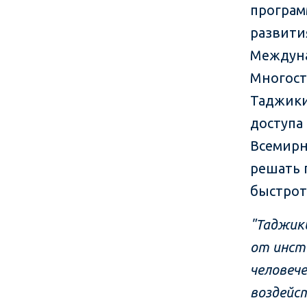
програм
развити
Междуна
Многост
Таджики
доступа 
Всемирн
решать 
быстрот
"Таджик
от инст
человеч
воздейс