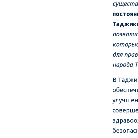
существо
постоян
Таджики
позволи
которые
для прав
народа 
В Таджи
обеспеч
улучшен
соверше
здравоо
безопас