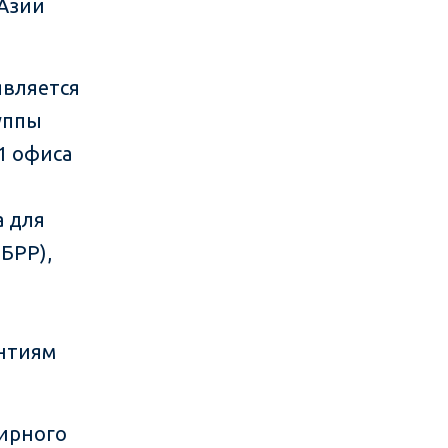
 Азии
является
уппы
1 офиса
а для
БРР),
нтиям
мирного