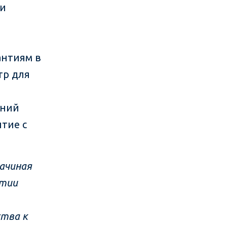
 и
антиям в
тр для
ений
тие с
ачиная
итии
ства к