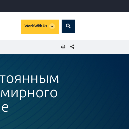
global
Work With Us
Search
dropdown
SHARE THIS PAGE
стоянным
емирного
не