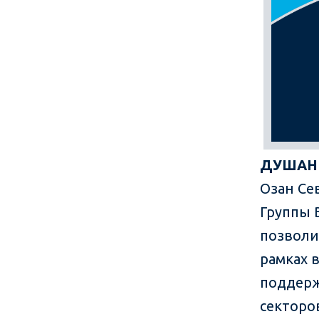
ДУШАНБЕ
Озан Се
Группы 
позволи
рамках 
поддерж
секторо