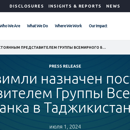
DISCLOSURES
INSIGHTS & REPORTS
NEWS
Who We Are
What We Do
Where We Work
Our Impact
ОЗАН СЕВИМЛИ НАЗНАЧЕН ПОСТОЯННЫМ ПРЕДСТАВИТЕЛЕМ ГРУППЫ ВСЕМИРНОГО БАНКА В ТАДЖИКИСТАНЕ
PRESS RELEASE
вимли назначен по
вителем Группы Вс
анка в Таджикиста
июля 1, 2024