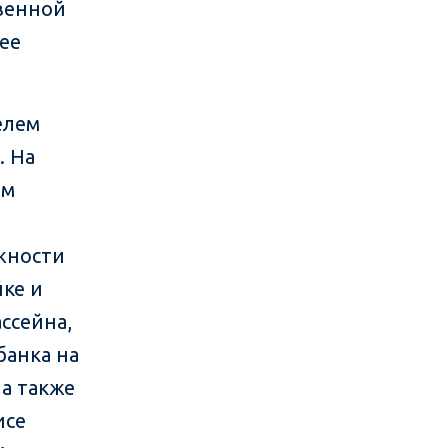
венной
лее
елем
. На
ом
жности
йке и
ссейна,
банка на
 а также
исе