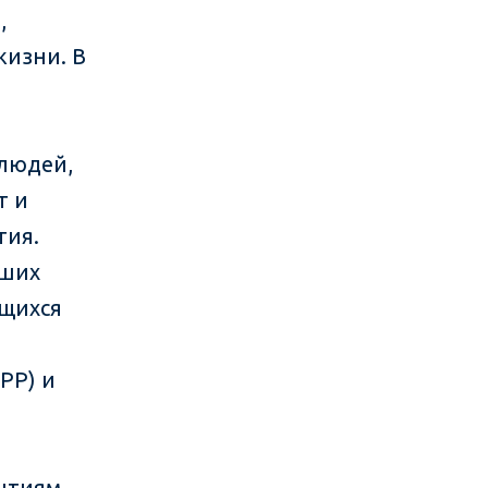
,
жизни. В
людей,
т и
тия.
йших
ющихся
РР) и
нтиям