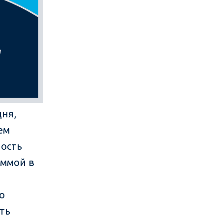
дня,
ем
ность
аммой в
о
ть