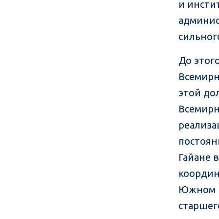
и инсти
админис
сильног
До этог
Всемирно
этой до
Всемирн
реализа
постоян
Гайане 
координ
Южном К
старшег