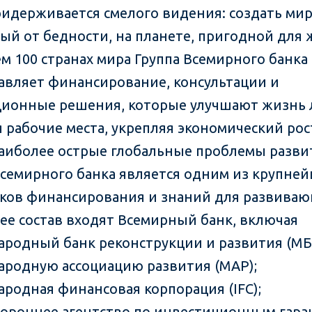
ридерживается смелого видения: создать мир
ый от бедности, на планете, пригодной для 
ем 100 странах мира Группа Всемирного банка
авляет финансирование, консультации и
ионные решения, которые улучшают жизнь 
я рабочие места, укрепляя экономический рос
аиболее острые глобальные проблемы разви
Всемирного банка является одним из крупне
ков финансирования и знаний для развива
В ее состав входят Всемирный банк, включая
родный банк реконструкции и развития (МБ
родную ассоциацию развития (МАР);
родная финансовая корпорация (IFC);
ороннее агентство по инвестиционным гара