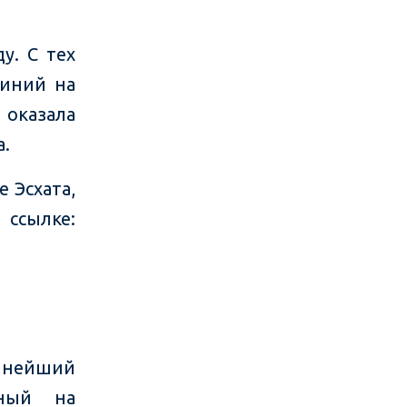
у. С тех
линий на
 оказала
а.
 Эсхата,
сылке:
пнейший
нный на