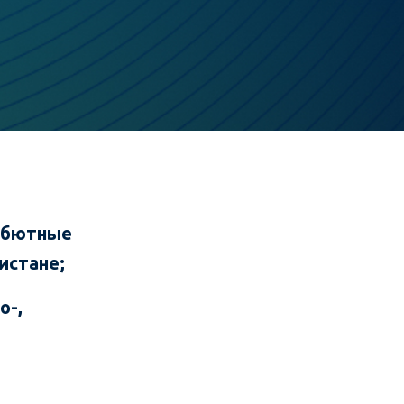
дебютные
истане;
о-,