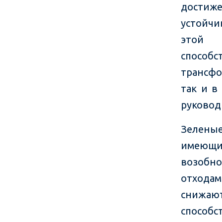
достиж
устойчи
этой 
спосо
трансфо
так и в
руковод
Зелены
имеющих
возобно
отходам
снижаю
способс