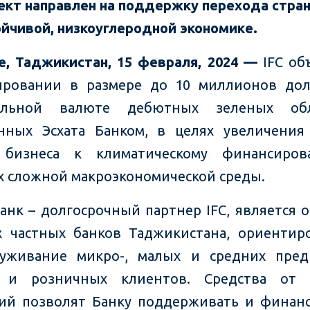
ект направлен на поддержку перехода стран
ойчивой, низкоуглеродной экономике.
е
,
Таджикистан
,
15 февраля
, 202
4
—
IFC об
ировании в размере до 10 миллионов дол
альной валюте дебютных зеленых обл
ных Эсхата Банком, в целях увеличения
 бизнеса к климатическому финансиро
х сложной макроэкономической среды.
Банк – долгосрочный партнер IFC, является 
 частных банков Таджикистана, ориенти
луживание микро-, малых и средних пред
 и розничных клиентов. Средства от 
ий позволят Банку поддерживать и финан