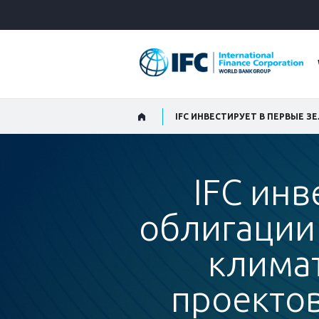
Skip
to
Main
Navigation
IFC инв
облигации
клима
проекто