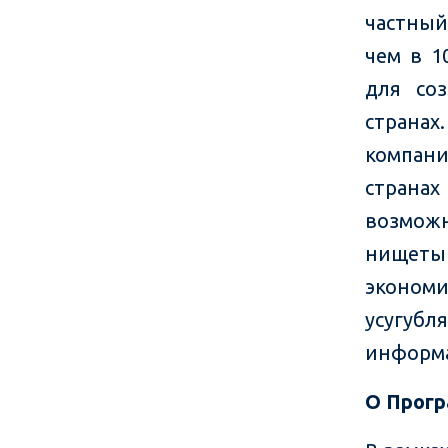
частный
чем в 1
для со
странах
компан
странах
возможн
нищеты 
эконом
усугубл
информ
О Прогр