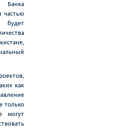
ь Банка
и частью
 будет
чества
кистане,
ональный
оектов,
аких как
равление
е только
е могут
ствовать