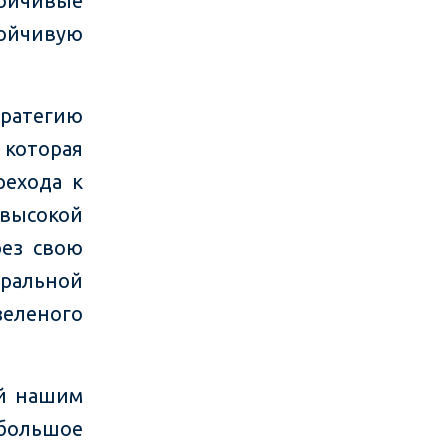
тойчивые
тойчивую
ратегию
 которая
рехода к
высокой
рез свою
тральной
еленого
ий нашим
большое