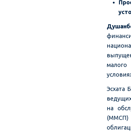
Про
уст
Душанб
финанс
национ
выпущен
малого
условия
Эсхата 
ведущих
на обс
(ММСП)
облигац