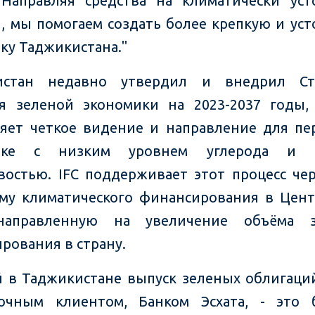
"Направляя средства на климатически ус
, мы помогаем создать более крепкую и ус
ку Таджикистана."
истан недавно утвердил и внедрил Ст
я зеленой экономики на 2023-2037 годы,
яет четкое видение и направление для пе
ике с низким уровнем углерода и 
востью. IFC поддерживает этот процесс че
му климатического финансирования в Цен
направленную на увеличение объёма з
рования в страну.
 в Таджикистане выпуск зеленых облигац
рочным клиентом, Банком Эсхата, - это 