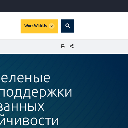
global
Work With Us
Search
dropdown
SHARE THIS PAGE
 зеленые
 поддержки
ванных
йчивости