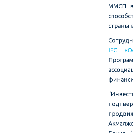
ММСП в 
способс
страны 
Сотрудн
IFC «О
Прогр
ассоц
финанси
"Инвест
подтве
продви
Акмалж