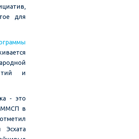
ициатив,
стое для
ограммы
ивается
родной
нтий и
ка - это
 ММСП в
отметил
 Эсхата