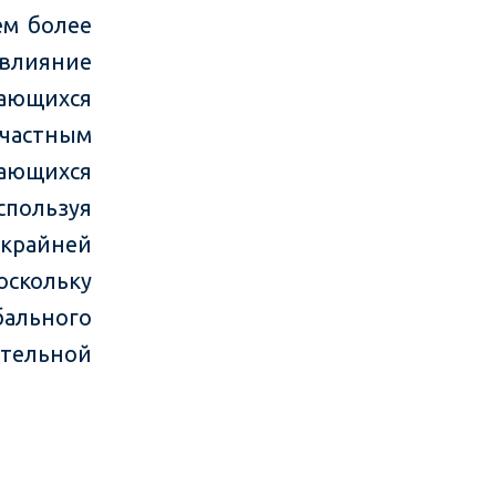
ем более
 влияние
ающихся
 частным
ающихся
спользуя
 крайней
оскольку
ального
ительной