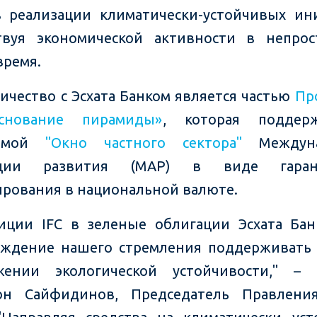
реализации климатически-устойчивых ин
твуя экономической активности в непро
время.
ичество с Эсхата Банком является частью
Пр
снование пирамиды»
, которая поддерж
аммой
"Окно частного сектора"
Междуна
иации развития (МАР) в виде гара
рования в национальной валюте.
иции IFC в зеленые облигации Эсхата Бан
рждение нашего стремления поддерживать
жении экологической устойчивости," – 
он Сайфидинов, Председатель Правления