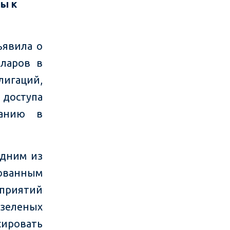
ы к
ъявила о
ларов в
игаций,
 доступа
ванию в
одним из
рованным
приятий
зеленых
сировать