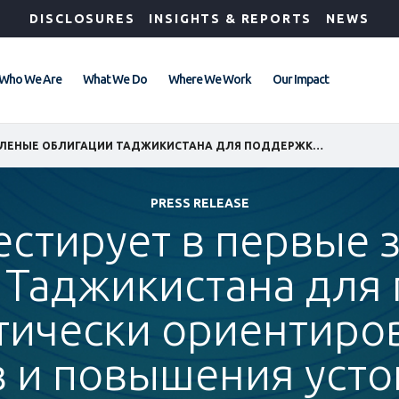
DISCLOSURES
INSIGHTS & REPORTS
NEWS
Who We Are
What We Do
Where We Work
Our Impact
IFC ИНВЕСТИРУЕТ В ПЕРВЫЕ ЗЕЛЕНЫЕ ОБЛИГАЦИИ ТАДЖИКИСТАНА ДЛЯ ПОДДЕРЖКИ КЛИМАТИЧЕСКИ ОРИЕНТИРОВАННЫХ ПРОЕКТОВ И ПОВЫШЕНИЯ УСТОЙЧИВОСТИ
PRESS RELEASE
естирует в первые
 Таджикистана для
тически ориентиро
в и повышения усто