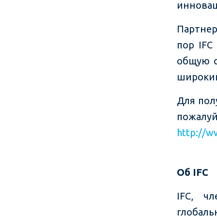
инновац
Партнер
пор IFC
общую с
широкий
Для пол
пожал
http://w
Об IFC
IFC, ч
глобал