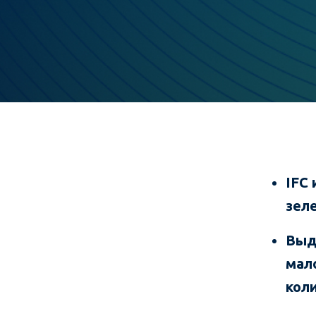
IFC
зел
Выд
мал
кол