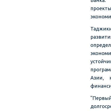
Банка. 
проекты
экономи
Таджик
развити
определ
эконом
устойчи
програм
Азии, 
финанси
"Первый
долгос