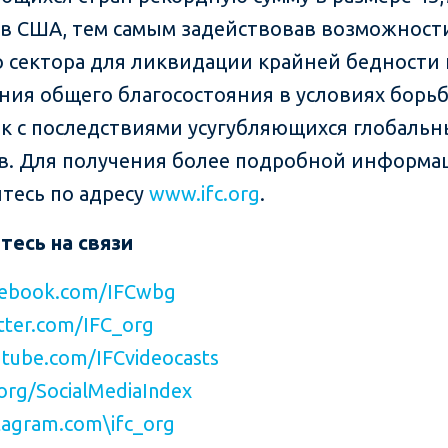
в США, тем самым задействовав возможност
о сектора для ликвидации крайней бедности 
ия общего благосостояния в условиях борь
к с последствиями усугубляющихся глобальн
в. Для получения более подробной информа
тесь по адресу
www.ifc.org
.
тесь на связи
ebook.com/IFCwbg
ter.com/IFC_org
tube.com/IFCvideocasts
org/SocialMediaIndex
agram.com\ifc_org