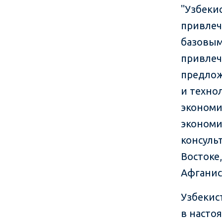
"Узбеки
привлеч
базовым
привлеч
предлож
и техно
экономи
экономи
консуль
Востоке
Афганис
Узбекис
в насто