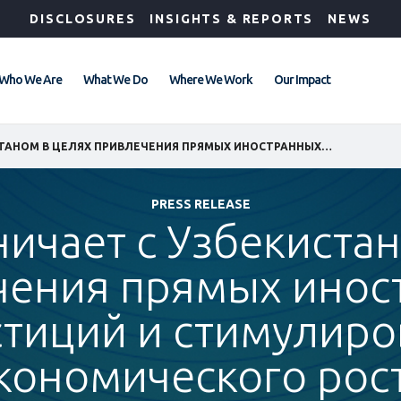
DISCLOSURES
INSIGHTS & REPORTS
NEWS
Who We Are
What We Do
Where We Work
Our Impact
IFC СОТРУДНИЧАЕТ С УЗБЕКИСТАНОМ В ЦЕЛЯХ ПРИВЛЕЧЕНИЯ ПРЯМЫХ ИНОСТРАННЫХ ИНВЕСТИЦИЙ И СТИМУЛИРОВАНИЯ ЭКОНОМИЧЕСКОГО РОСТА
PRESS RELEASE
ничает с Узбекиста
чения прямых инос
тиций и стимулир
кономического рос