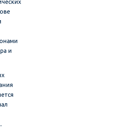
ических
нове
и
зонами
ра и
ых
дания
яется
зал
.