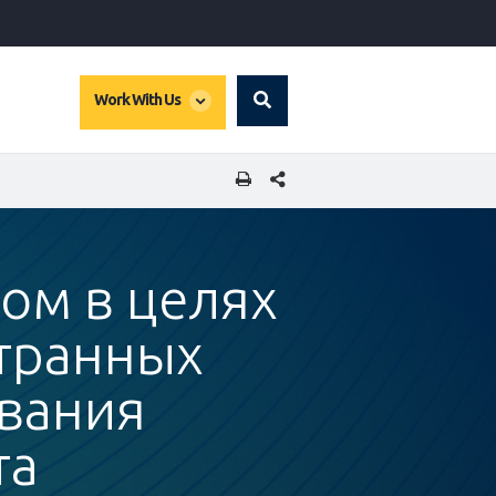
global
Work With Us
Search
dropdown
SHARE THIS PAGE
ном в целях
транных
ования
та