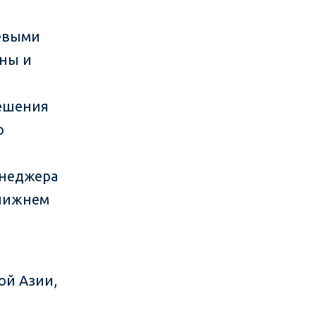
евыми
аны и
решения
о
енеджера
Ближнем
ой Азии,