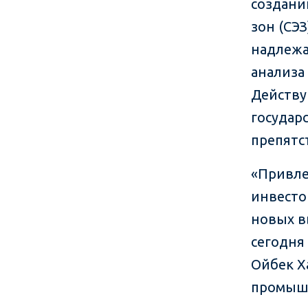
создани
зон (СЭ
надлежа
анализа
Действу
государ
препятс
«Привле
инвесто
новых в
сегодня
Ойбек Х
промышл