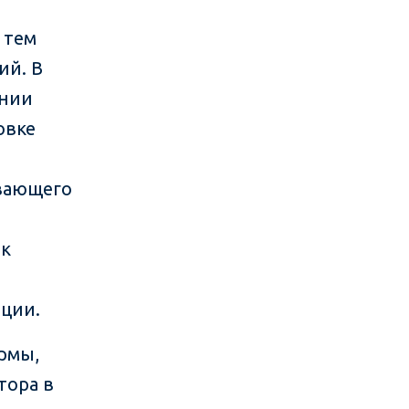
 тем
ий. В
онии
овке
ивающего
 к
иции.
ормы,
тора в