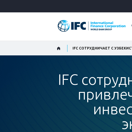
Skip
to
Main
Navigation
IFC сотруд
привле
инвес
э