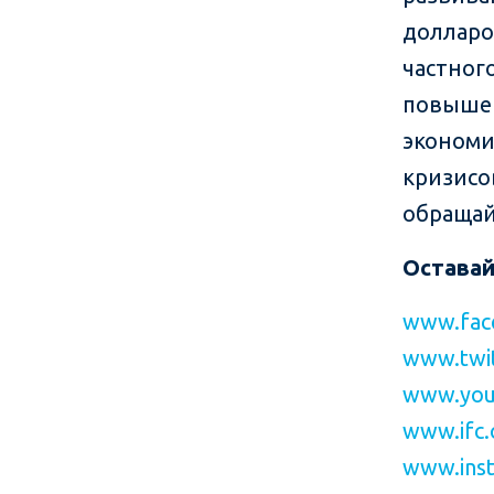
долларо
частног
повышен
экономи
кризисо
обращай
Оставай
www.fac
www.twit
www.you
www.ifc.
www.inst