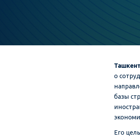
Ташкент
о сотру
направл
базы ст
иностра
экономи
Его цел