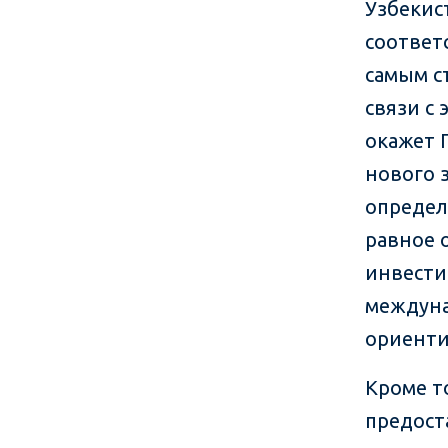
Узбекис
соответ
самым с
связи с
окажет 
нового 
определ
равное 
инвести
междуна
ориенти
Кроме т
предост