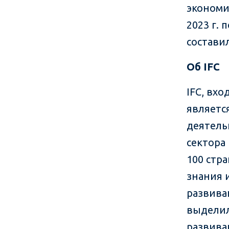
экономи
2023 г.
состави
Об
IFC
IFC, вх
являетс
деятель
сектора
100 стр
знания 
развива
выделил
развива