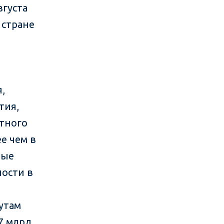
вгуста
 стране
,
тия,
стного
е чем в
ные
ности в
утам
7 млрд