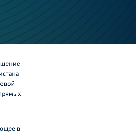
ашение
истана
вовой
 прямых
ующее в