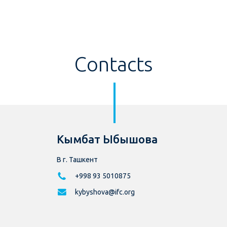
Contacts
Кымбат Ыбышова
В г. Ташкент
+998 93 5010875
kybyshova@ifc.org