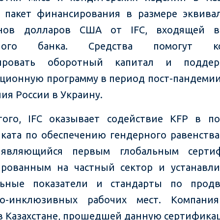
 пакет финансирования в размере эквива
нов долларов США от IFC, входящей в
рного банка. Средства помогут ко
ировать оборотный капитал и подде
ционную программу в период пост-пандемии
ия России в Украину.
ого, IFC оказывает содействие KFP в п
ката по обеспечению гендерного равенства
 являющийся первым глобальным сертиф
ированным на частный сектор и устанавл
льные показатели и стандарты по прод
но-инклюзивных рабочих мест. Компания
в Казахстане, прошедшей данную сертифика