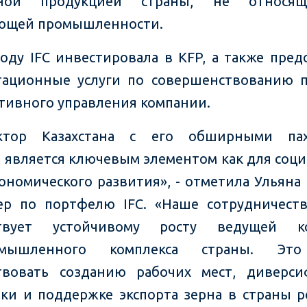
тной продукцией страны, не относя
ющей промышленности.
году IFC инвестировала в KFP, а также пред
тационные услуги по совершенствованию 
тивного управления компании.
ектор Казахстана с его обширными па
 является ключевым элементом как для соци
кономического развития», - отметила Ульяна
р по портфелю IFC. «Наше сотрудничест
ствует устойчивому росту ведущей к
омышленного комплекса страны. Эт
твовать созданию рабочих мест, диверс
ки и поддержке экспорта зерна в страны р