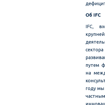
дефицит
Об
IFC
IFC, в
крупн
деятель
сектора
развива
путем ф
на меж
консуль
году мы
частным
инновац