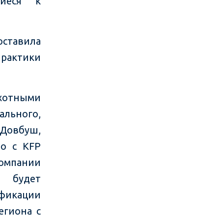
щиеся к
оставила
практики
хотными
ального,
 Довбуш,
во с KFP
омпании
о будет
ификации
егиона с