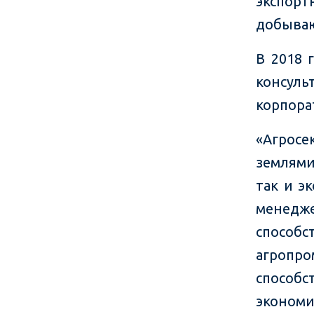
экспор
добыва
В 2018 
консуль
корпора
«Агрос
землями
так и э
менедже
способ
агропр
способс
экономи