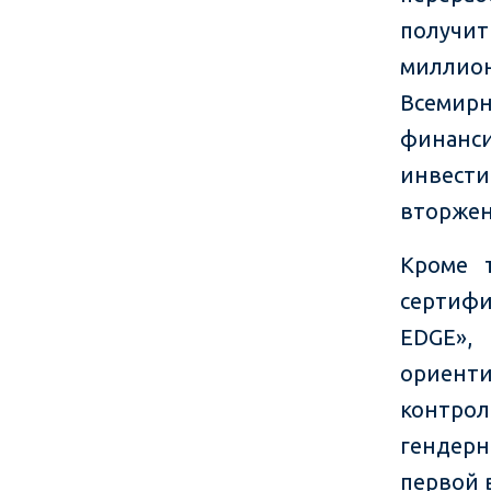
получит
миллио
Всеми
финанс
инвести
вторжен
Кроме т
сертифи
EDGE»,
ориент
контро
гендер
первой 