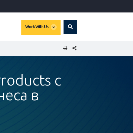
global
Work With Us
Search
dropdown
SHARE THIS PAGE
roducts с
неса в