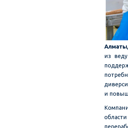
Алматы, 
из веду
поддер
потреб
диверси
и повыш
Компани
област
перераб