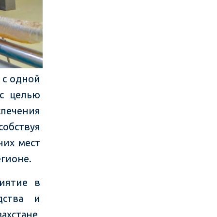
 с одной
 с целью
печения
обствуя
чих мест
гионе.
риятие в
дства и
ахстане,