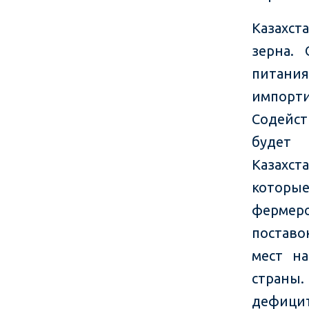
Казахст
зерна.
питани
импорт
Содейс
будет 
Казахст
которые
фермер
поставо
мест н
страны.
дефицит