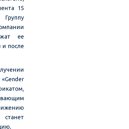
лента 15
 Группу
мпании
ржат ее
 и после
олучении
 «Gender
икатом,
ивающим
вижению
 станет
цию.