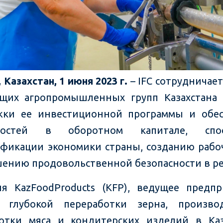
Казахстан, 1 июня 2023 г.
– IFC сотрудничает
щих агропромышленных групп Казахстана
жки ее инвестиционной программы и обес
ностей в оборотном капитале, спос
фикации экономики страны, созданию рабо
ению продовольственной безопасности в ре
я KazFoodProducts (KFP), ведущее предп
и глубокой переработки зерна, произво
отки мяса и кондитерских изделий в Каз