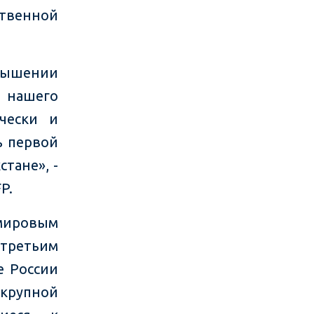
ственной
овышении
а нашего
чески и
ь первой
тане», -
P.
мировым
третьим
е России
крупной