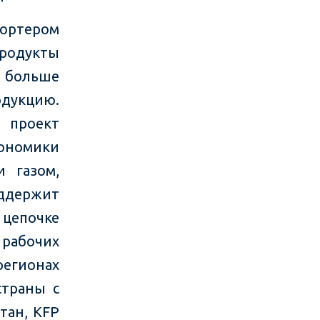
портером
родукты
 больше
дукцию.
 проект
ономики
и газом,
оддержит
цепочке
 рабочих
егионах
страны с
тан, KFP