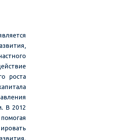
вляется
вития,
частного
действие
го роста
капитала
авления
. В 2012
 помогая
лировать
азвития.