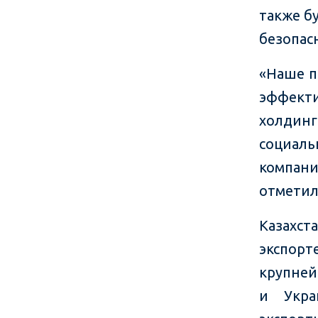
также б
безопас
«Наше п
эффекти
холдин
социаль
компани
отметил
Казахс
экспор
крупней
и Укра