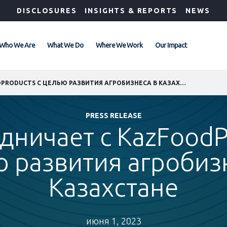
DISCLOSURES
INSIGHTS & REPORTS
NEWS
Who We Are
What We Do
Where We Work
Our Impact
IFC СОТРУДНИЧАЕТ С KAZFOODPRODUCTS С ЦЕЛЬЮ РАЗВИТИЯ АГРОБИЗНЕСА В КАЗАХСТАНЕ
PRESS RELEASE
удничает с KazFoodP
 развития агробиз
Казахстане
июня 1, 2023