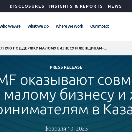
DISCLOSURES
INSIGHTS & REPORTS
NEWS
Who We Are
What We Do
Where We Work
Our Impact
IFC И KMF ОКАЗЫВАЮТ СОВМЕСТНУЮ ПОДДЕРЖКУ МАЛОМУ БИЗНЕСУ И ЖЕНЩИНАМ-ПРЕДПРИНИМАТЕЛЯМ В КАЗАХСТАНЕ
PRESS RELEASE
KMF оказывают сов
 малому бизнесу и
ринимателям в Каза
февраля 10, 2023