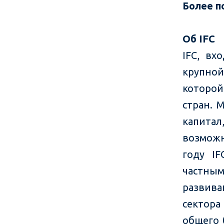
Более 
Об
IFC
IFC, вх
крупной
которой
стран. 
капита
возможн
году I
частн
развива
сектор
общего 