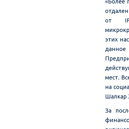
«Более 
отдален
от IF
микрок
этих на
данно
Предпри
действу
мест. В
на соци
Шалкар 
За пос
финанс