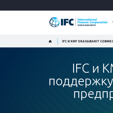
Skip
to
Main
Navigation
IFC и 
поддержку
предп