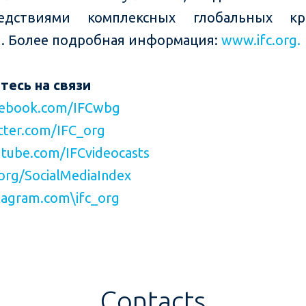
едствиями комплексных глобальных кр
. Более подробная информация:
www.ifc.org.
тесь на связи
ebook.com/IFCwbg
ter.com/IFC_org
tube.com/IFCvideocasts
org/SocialMediaIndex
agram.com\ifc_org
Contacts