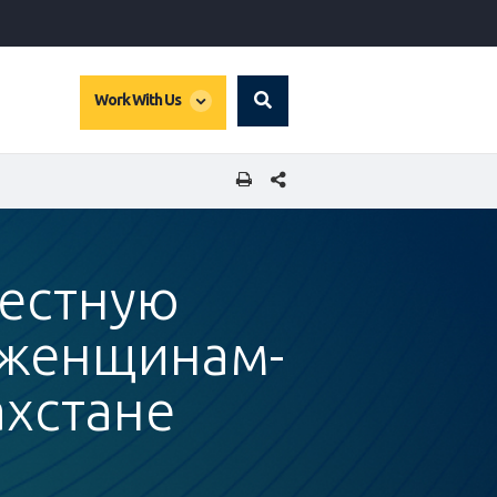
global
Work With Us
Search
dropdown
SHARE THIS PAGE
местную
 женщинам-
хстане