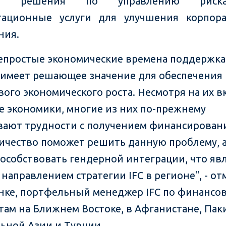
ая решения по управлению рис
тационные услуги для улучшения корпор
ния.
непростые экономические времена поддержка
 имеет решающее значение для обеспечения
вого экономического роста. Несмотря на их в
е экономики, многие из них по-прежнему
ают трудности с получением финансирован
ичество поможет решить данную проблему, а
пособствовать гендерной интеграции, что яв
направлением стратегии IFC в регионе", - о
нке, портфельный менеджер IFC по финансо
там на Ближнем Востоке, в Афганистане, Пак
ьной Азии и Турции.