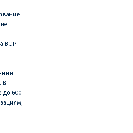
ование
ляет
ма BOP
ь
лении
 В
 до 600
зациям,