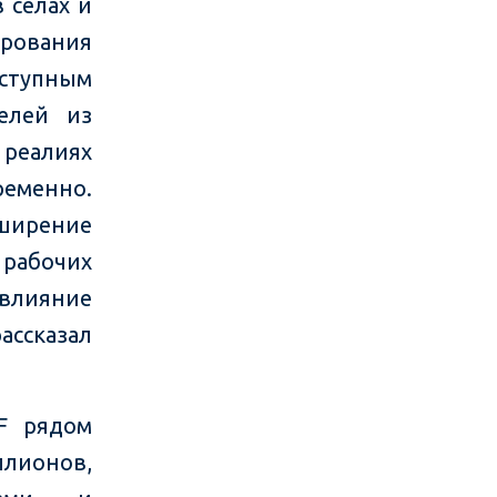
 селах и
ирования
тупным
елей из
 реалиях
менно.
сширение
 рабочих
 влияние
ассказал
F рядом
лионов,