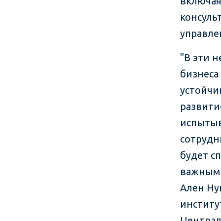
включ
консуль
управле
"В эти 
бизнеса
устойчи
развити
испытыв
сотрудн
будет с
важным 
Ален Ну
институ
Централ