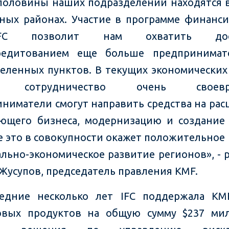
половины наших подразделений находятся в
ных районах. Участие в программе финанс
C позволит нам охватить дос
редитованием еще больше предпринимат
селенных пунктов. В текущих экономических
е сотрудничество очень своевре
ниматели смогут направить средства на ра
ющего бизнеса, модернизацию и создание
се это в совокупности окажет положительное
ально-экономическое развитие регионов», - р
Жусупов, председатель правления KMF.
ледние несколько лет IFC поддержала KM
овых продуктов на общую сумму $237 мил