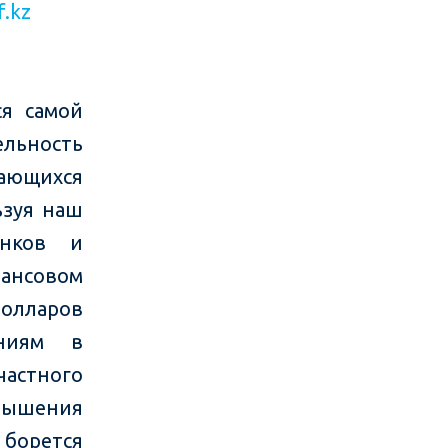
f.kz
ся самой
ельность
вающихся
ьзуя наш
ынков и
нансовом
олларов
ниям в
частного
вышения
 борется