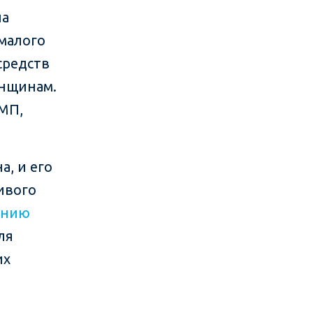
на
малого
средств
енщинам.
МП,
а, и его
ивого
анию
ля
их