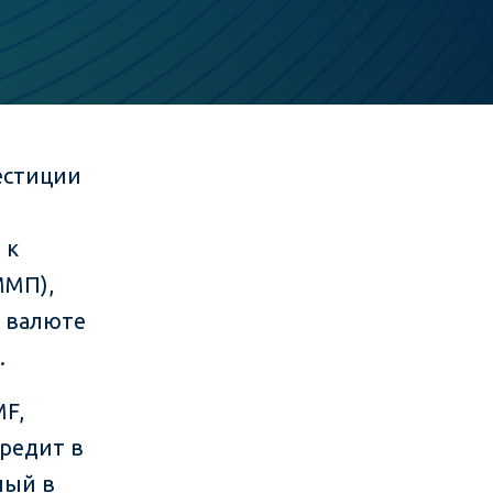
естиции
 к
ММП),
 валюте
.
MF,
редит в
ный в