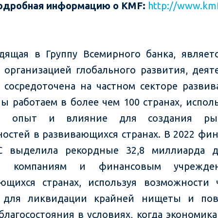
подробная информацию о
KMF
:
http://www.km
одящая в Группу Всемирного банка, являет
 организацией глобального развития, деят
 сосредоточена на частном секторе разви
Мы работаем в более чем 100 странах, испол
л, опыт и влияние для создания р
остей в развивающихся странах. В 2022 фи
FC выделила рекордные 32,8 миллиарда д
ым компаниям и финансовым учрежде
ющихся странах, используя возможности 
а для ликвидации крайней нищеты и по
благосостояния в условиях, когда экономика