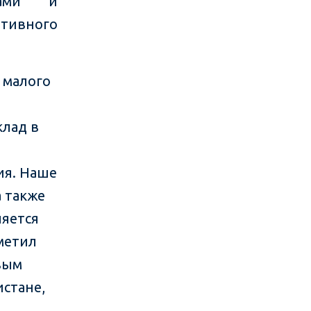
ками и
ативного
 малого
клад в
ия. Наше
 также
ляется
тметил
вым
истане,