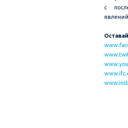
с посл
явлений
Оставай
www.fac
www.twit
www.you
www.ifc.
www.inst