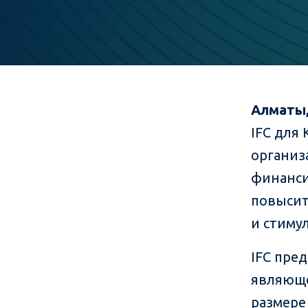
Алматы,
IFC для
организ
финанси
повысит
и стиму
IFC пре
являюще
размере