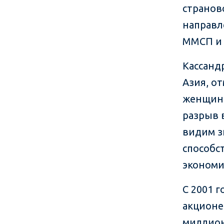
странов
направл
ММСП и
Кассанд
Азия, о
женщина
разрыв 
видим з
способс
экономи
С 2001 
акционе
миллион