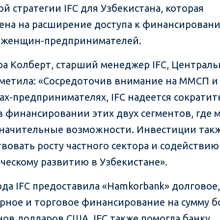
ой стратегии IFC для Узбекистана, которая
ена на расширение доступа к финансирован
 женщин-предпринимателей.
ра Колберт, старший менеджер IFC, Централ
тметила: «Сосредоточив внимание на ММСП и
х-предпринимателях, IFC надеется сократит
в финансировании этих двух сегментов, где 
начительные возможности. Инвестиции такж
твовать росту частного сектора и содействию
ческому развитию в Узбекистане».
года IFC предоставила «Hamkorbank» долговое
рное и торговое финансирование на сумму б
ов долларов США. IFC также помогла банку