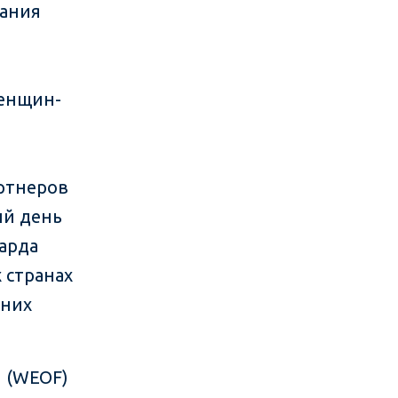
вания
женщин-
ртнеров
ий день
арда
 странах
дних
 (WEOF)