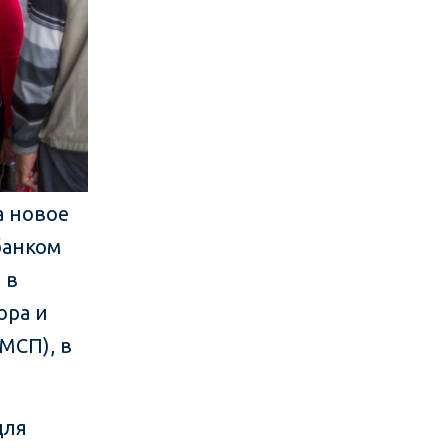
а новое
банком
 в
ора и
МСП), в
для