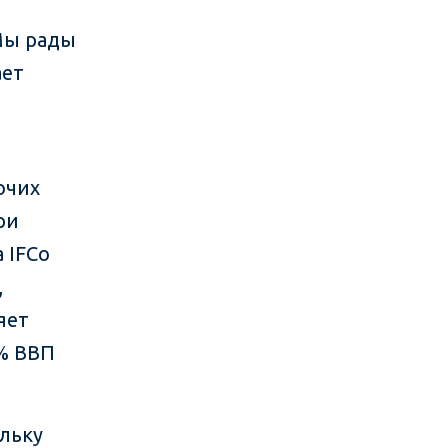
«Мы рады
ает
очих
ри
 IFCо
,
яет
8% ВВП
ольку