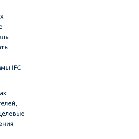
х
е
ель
ать
мы IFC
ах
елей,
 целевые
ения