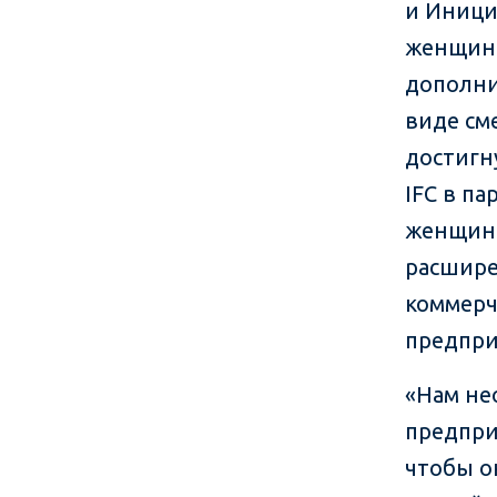
и Иници
женщина
дополни
виде см
достигн
IFC в па
женщин-
расшире
коммерч
предпри
«Нам не
предпри
чтобы о