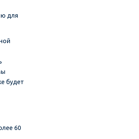
ию для
ьной
ь
мы
е будет
,
олее 60