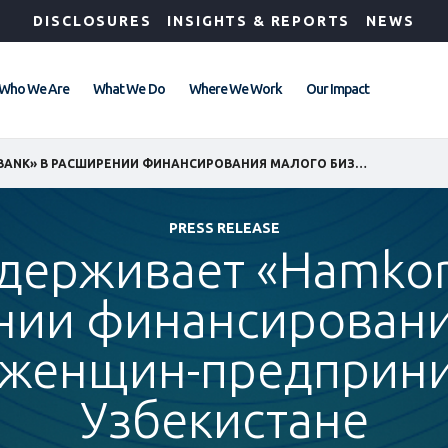
DISCLOSURES
INSIGHTS & REPORTS
NEWS
Who We Are
What We Do
Where We Work
Our Impact
IFC ПОДДЕРЖИВАЕТ «HAMKORBANK» В РАСШИРЕНИИ ФИНАНСИРОВАНИЯ МАЛОГО БИЗНЕСА И ЖЕНЩИН-ПРЕДПРИНИМАТЕЛЕЙ В УЗБЕКИСТАНЕ
PRESS RELEASE
ддерживает «Hamkor
нии финансировани
 женщин-предприн
Узбекистане