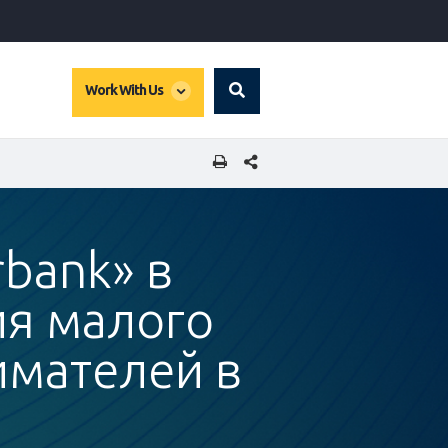
global
Work With Us
Search
dropdown
SHARE THIS PAGE
bank» в
я малого
имателей в