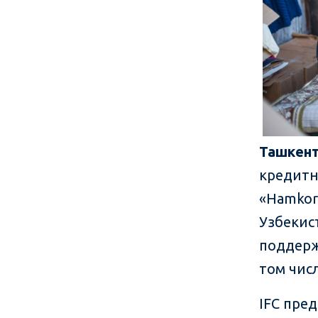
Ташкент
кредитн
«Hamkor
Узбекис
поддерж
том чис
IFC пре