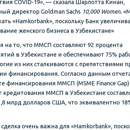
твия COVID-19», — сказала Шарлотта Кинан,
ный директор Goldman Sachs
10,000 Women
. 
ать «Hamkorbank», поскольку Банк увеличив
вание женского бизнеса в Узбекистане»
я на то, что ММСП составляют 92 процента
ятий в Узбекистане и обеспечивают 75% раб
ногие из них сталкиваются с препятствиями п
ии финансирования. Согласно данным отчета
е финансирования ММСП (MSME Finance Gap)
 кредитования ММСП в Узбекистане составл
1,8 млрд долларов США, что эквивалентно 1
 сделка очень важна для «Hamkorbank», поск