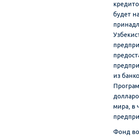
кредито
будет н
принадл
Узбекис
предпри
предост
предпри
из банк
Програм
долларо
мира, в
предпри
Фонд во