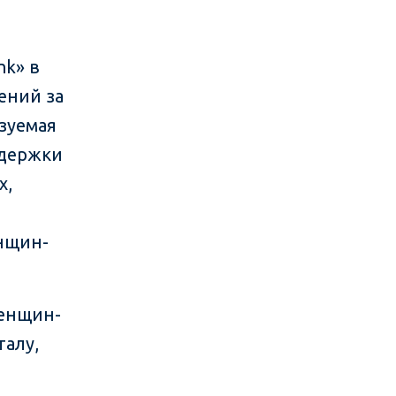
k» в
ений за
зуемая
ддержки
х,
нщин-
женщин-
талу,