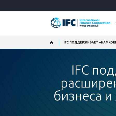
Skip
to
Main
Navigation
IFC по
расшире
бизнеса и