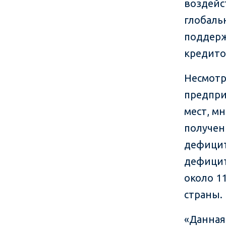
воздейс
глобаль
поддерж
кредито
Несмотр
предпри
мест, м
получен
дефицит
дефицит
около 1
страны.
«Данная