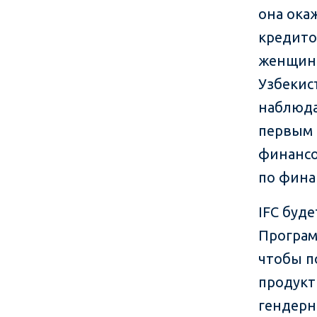
она ока
кредито
женщина
Узбекис
наблюда
первым 
финансо
по фин
IFC буд
Програ
чтобы п
продукт
гендерн