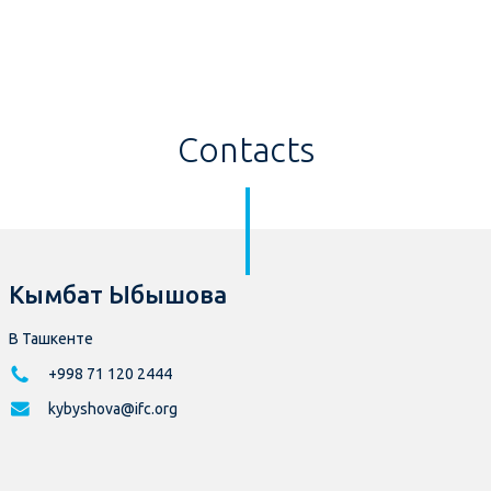
Contacts
Кымбат Ыбышова
В Ташкенте
+998 71 120 2444
kybyshova@ifc.org