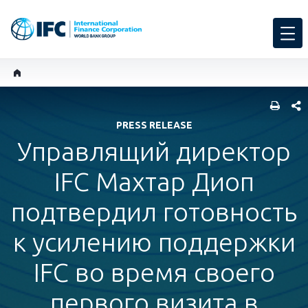
SHARE
PRESS RELEASE
Управлящий директор
IFC Махтар Диоп
подтвердил готовность
к усилению поддержки
IFC во время своего
первого визита в