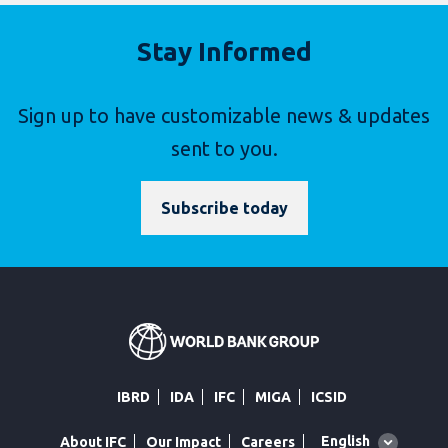
Stay Informed
Sign up to have customizable news & updates
sent to you.
Subscribe today
IBRD
IDA
IFC
MIGA
ICSID
Global
English
About IFC
Our Impact
Careers