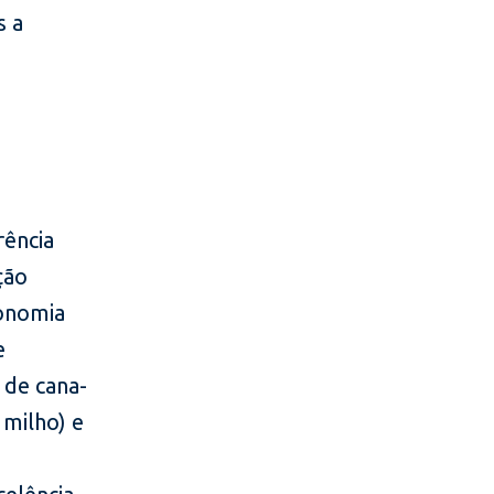
s a
rência
ção
conomia
e
 de cana-
 milho) e