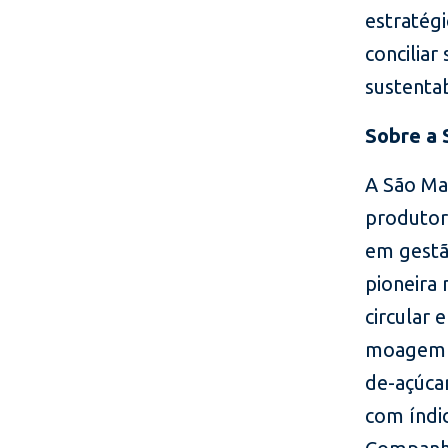
estratégi
concilia
sustentab
Sobre a 
A São Ma
produtor
em gestã
pioneira
circular
moagem d
de-açúcar
com índi