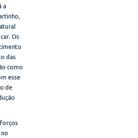
á a
rtinho,
atural
car. Os
stimento
to das
rão como
om esse
ão de
dução
sforços
 no