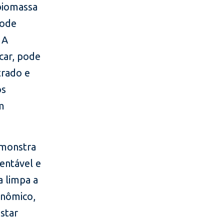
 biomassa
pode
 A
car, pode
trado e
os
em
emonstra
entável e
a limpa a
onômico,
star