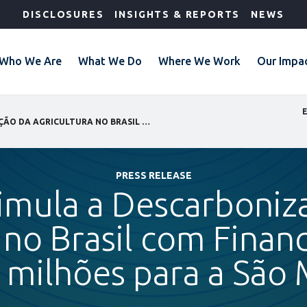
DISCLOSURES
INSIGHTS & REPORTS
NEWS
Who We Are
What We Do
Where We Work
Our Impa
GLO
IFC ESTIMULA A DESCARBONIZAÇÃO DA AGRICULTURA NO BRASIL COM FINANCIAMENTO DE US$ 165 MILHÕES PARA A SÃO MARTINHO
PRESS RELEASE
timula a Descarboniz
 no Brasil com Fina
 milhões para a São 