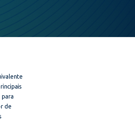
ivalente
rincipais
, para
or de
s