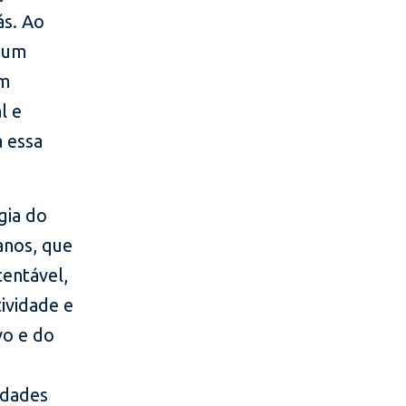
ás. Ao
o um
em
l e
a essa
gia do
anos, que
tentável,
ividade e
vo e do
idades