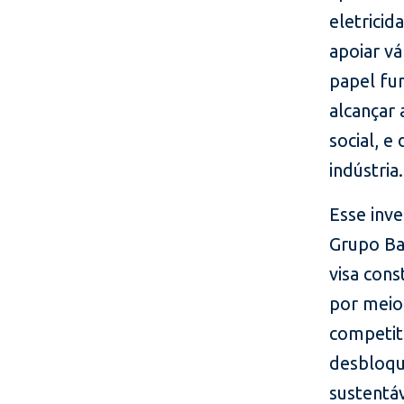
eletricid
apoiar v
papel fu
alcançar 
social, e
indústria.
Esse inve
Grupo Ba
visa cons
por meio
competit
desbloqu
sustentáv