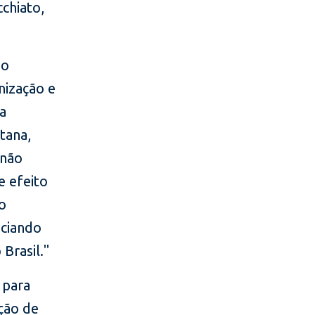
chiato,
ão
nização e
a
tana,
 não
e efeito
o
iciando
 Brasil."
 para
ção de