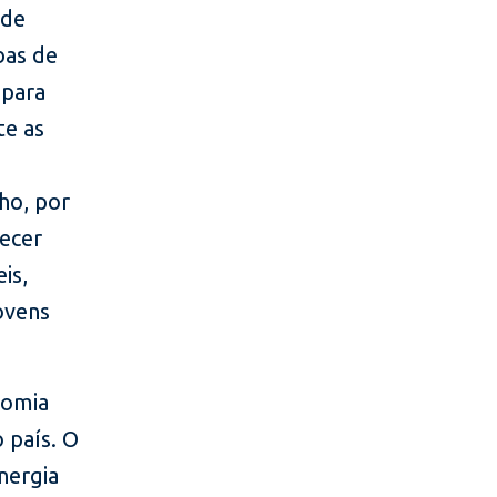
 de
bas de
 para
te as
ho, por
necer
is,
ovens
nomia
 país. O
energia