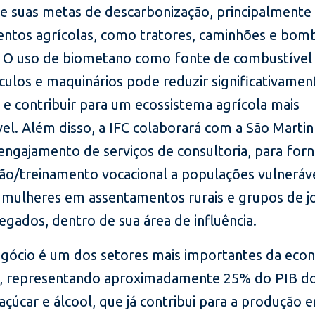
de suas metas de descarbonização, principalmente
ntos agrícolas, como tratores, caminhões e bom
o. O uso de biometano como fonte de combustível
culos e maquinários pode reduzir significativamen
 e contribuir para um ecossistema agrícola mais
el. Além disso, a IFC colaborará com a São Martin
engajamento de serviços de consultoria, para for
ção/treinamento vocacional a populações vulneráve
o mulheres em assentamentos rurais e grupos de j
gados, dentro de sua área de influência.
gócio é um dos setores mais importantes da eco
ra, representando aproximadamente 25% do PIB do
açúcar e álcool, que já contribui para a produção 