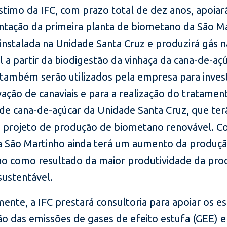
timo da IFC, com prazo total de dez anos, apoiar
tação da primeira planta de biometano da São Ma
instalada na Unidade Santa Cruz e produzirá gás n
 a partir da biodigestão da vinhaça da cana-de-açú
 também serão utilizados pela empresa para inve
ação de canaviais e para a realização do tratamen
 de cana-de-açúcar da Unidade Santa Cruz, que te
o projeto de produção de biometano renovável. C
 a São Martinho ainda terá um aumento da produç
o como resultado da maior produtividade da pro
sustentável.
ente, a IFC prestará consultoria para apoiar os e
ão das emissões de gases de efeito estufa (GEE) e