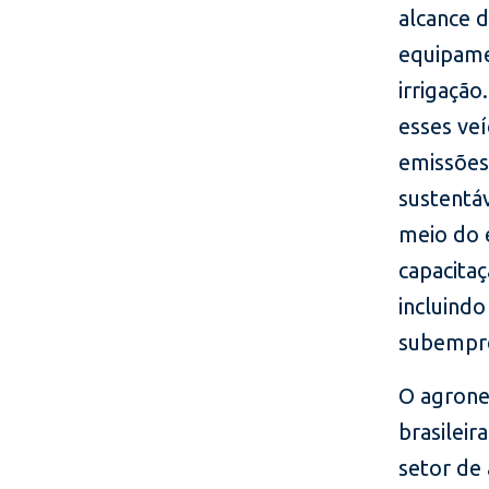
alcance 
equipame
irrigaçã
esses veí
emissões
sustentáv
meio do 
capacita
incluind
subempre
O agrone
brasilei
setor de 