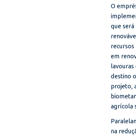
O emprés
implemen
que será 
renovável
recursos
em renov
lavouras
destino 
projeto,
biometan
agrícola 
Paralelam
na reduç