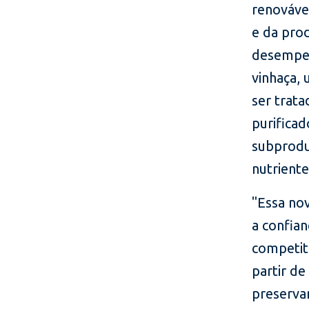
renovável
e da pro
desempen
vinhaça,
ser trat
purifica
subprodut
nutriente
"Essa no
a confian
competit
partir d
preserva