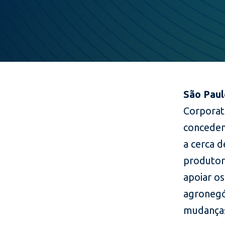
São Paul
Corporat
conceden
a cerca d
produtore
apoiar o
agronegó
mudanças