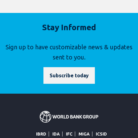
Stay Informed
Sign up to have customizable news & updates
sent to you.
Subscribe today
IBRD
IDA
IFC
MIGA
ICSID