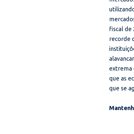
utilizand
mercados
fiscal d
recorde 
instituiç
alavanca
extrema 
que as e
que se a
Mantenh