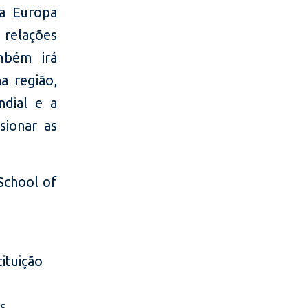
da Europa
 relações
mbém irá
a região,
dial e a
sionar as
School of
ituição
s
s,