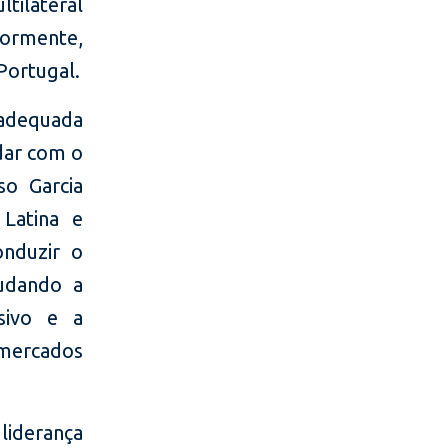
tilateral
ormente,
Portugal.
 adequada
idar com o
so Garcia
 Latina e
onduzir o
udando a
usivo e a
 mercados
liderança