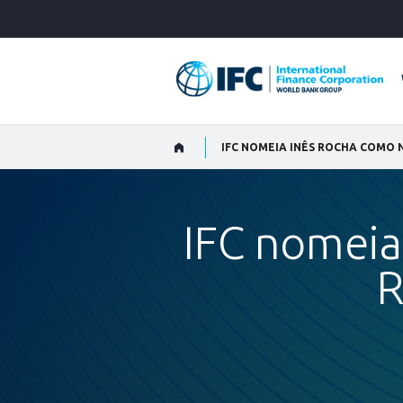
Skip
to
Main
Navigation
IFC NOMEIA INÊS ROCHA COMO 
IFC nomeia
R