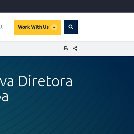
global
ct
Work With Us
Search
dropdown
SHARE THIS PAGE
va Diretora
pa