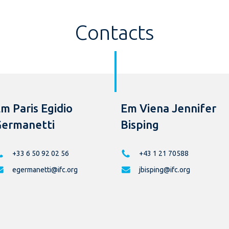
Contacts
m Paris Egidio
Em Viena Jennifer
ermanetti
Bisping
+33 6 50 92 02 56
+43 1 21 70588
egermanetti@ifc.org
jbisping@ifc.org