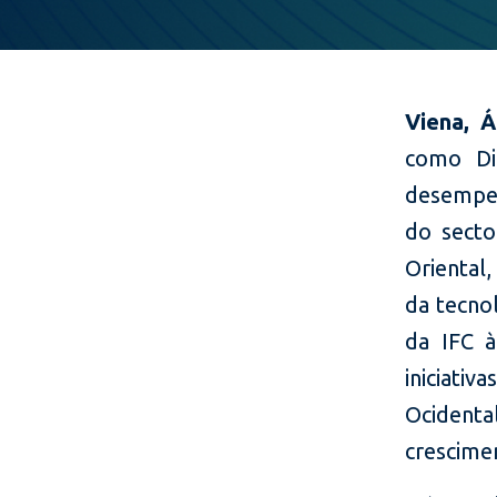
Viena, 
como Dir
desempen
do secto
Oriental
da tecnol
da IFC à
iniciat
Ocidenta
crescime