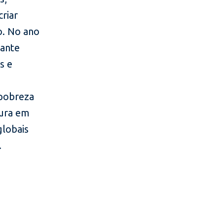
criar
o. No ano
tante
s e
 pobreza
tura em
globais
.