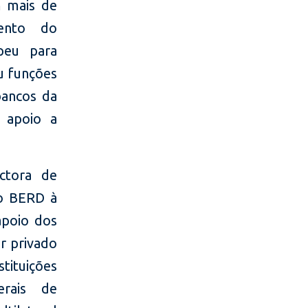
m mais de
mento do
peu para
u funções
bancos da
 apoio a
ctora de
do BERD à
apoio dos
or privado
tituições
erais de