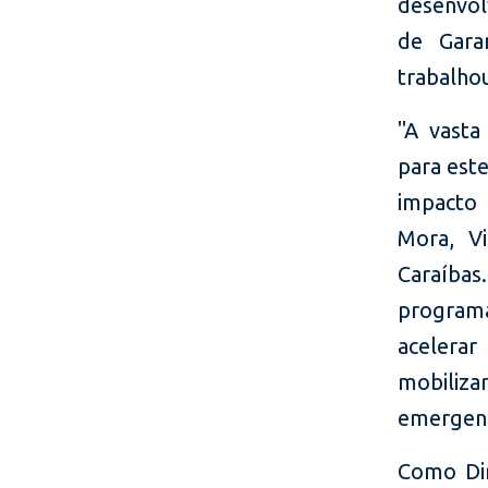
desenvol
de Gara
trabalho
"A vasta
para este
impacto 
Mora, Vi
Caraíbas
program
acelerar
mobiliza
emergent
Como Dir