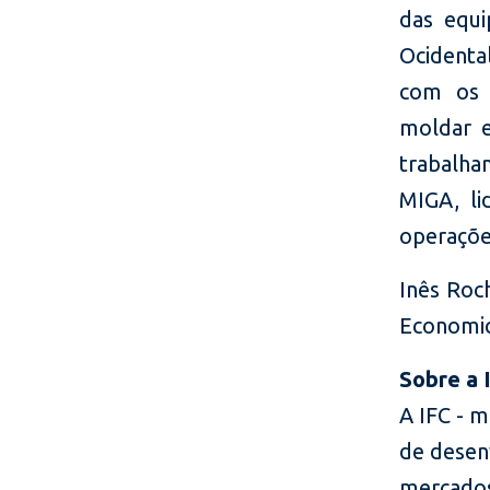
das equi
Ocidenta
com os 
moldar e
trabalh
MIGA, li
operaçõe
Inês Roc
Economic
Sobre a 
A IFC - 
de desen
mercados