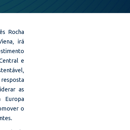
ês Rocha
iena, irá
estimento
Central e
tentável,
a resposta
iderar as
a Europa
romover o
ntes.