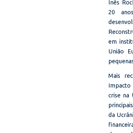
Inês Roc
20 anos
desenvo
Reconstr
em insti
União E
pequenas
Mais re
Impacto 
crise na
principai
da Ucrân
finance