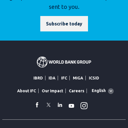
sent to you.
Subscribe today
IBRD
IDA
IFC
MIGA
ICSID
Global
English
About IFC
Our Impact
Careers
language
toggler
Instagram
WhatsApp
facebook
Twitter
Linkedin
Youtube