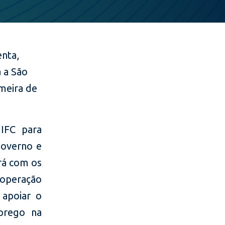
enta,
a a São
imeira de
IFC para
governo e
irá com os
operação
 apoiar o
prego na