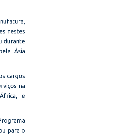
nufatura,
es nestes
u durante
pela Ásia
tos cargos
rviços na
frica, e
 Programa
ou para o