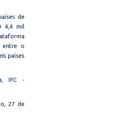
países de
D 4,4 mil
lataforma
 entre o
eis países
ca, IFC -
go, 27 de