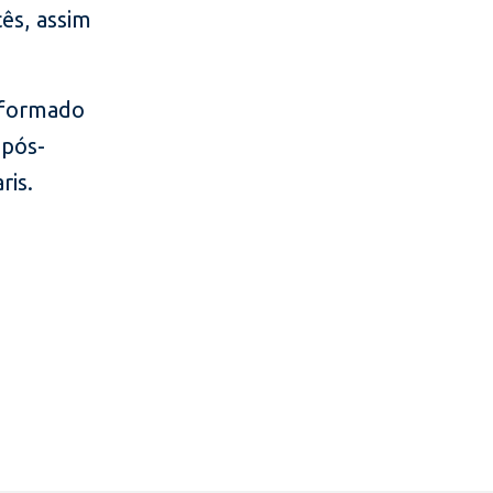
ês, assim
é formado
 pós-
ris.