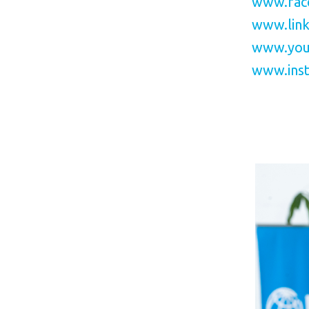
www.fac
www.link
www.you
www.inst