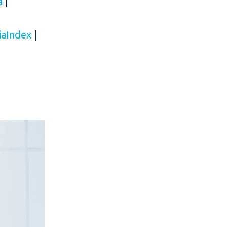
a
|
iaIndex
|