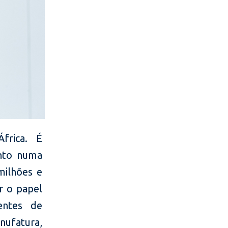
frica. É
ento numa
milhões e
r o papel
entes de
ufatura,