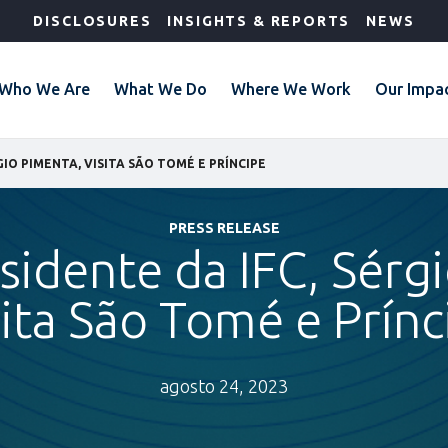
DISCLOSURES
INSIGHTS & REPORTS
NEWS
Who We Are
What We Do
Where We Work
Our Impa
GIO PIMENTA, VISITA SÃO TOMÉ E PRÍNCIPE
PRESS RELEASE
sidente da IFC, Sérg
sita São Tomé e Prínc
agosto 24, 2023