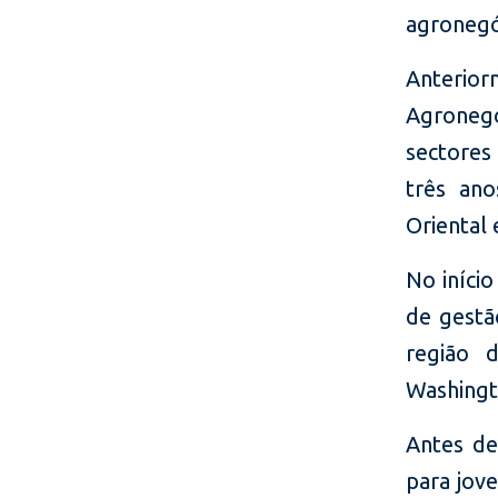
agronegóc
Anterior
Agronegó
sectores
três ano
Oriental
No início
de gestã
região 
Washingt
Antes de
para jov