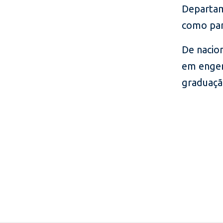
Departam
como par
De nacio
em engen
graduaçã