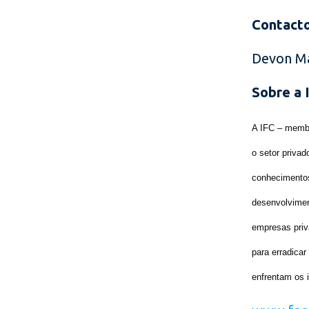
Contacto
Devon Ma
Sobre a 
A IFC – membr
o setor priva
conhecimentos
desenvolvimen
empresas priv
para erradica
enfrentam os 