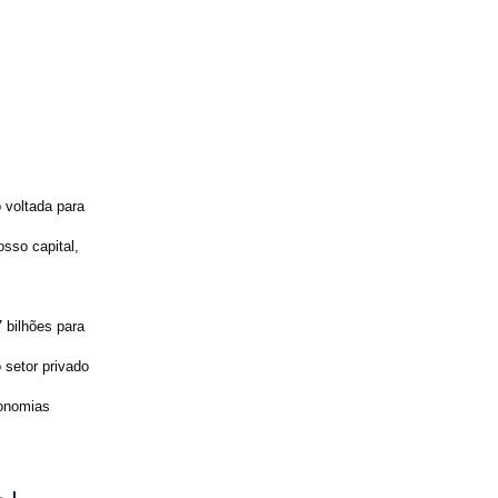
 voltada para
sso capital,
 bilhões para
 setor privado
conomias