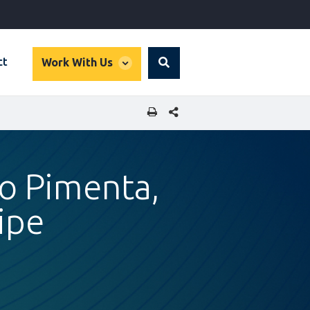
global
ct
Work With Us
Search
dropdown
SHARE THIS PAGE
io Pimenta,
ipe