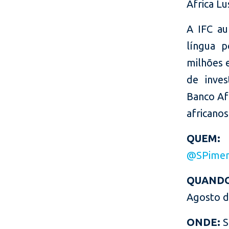
África L
A IFC au
língua p
milhões 
de inve
Banco Afr
africano
QUEM
@SPimen
QUAND
Agos
ONDE:
S