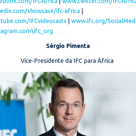
ebook.com/IFCAfrica
|
www.twitter.com/IFCAfric
edin.com/showcase/ifc-africa
|
tube.com/IFCvideocasts
|
www.ifc.org/SocialMed
agram.com\ifc_org
Sérgio Pimenta
Vice-Presidente da IFC para África