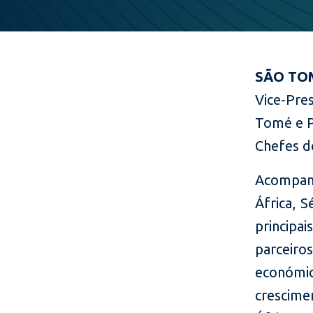
SÃO TOM
Vice-Pres
Tomé e Pr
Chefes d
Acompan
África, 
principai
parceir
económic
crescim