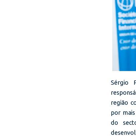
Sérgio 
responsá
região c
por mais
do sect
desenvo