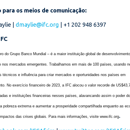
 para os meios de comunicação:
ylie |
dmaylie@ifc.org
| +1 202 948 6397
IFC
o do Grupo Banco Mundial – é a maior instituição global de desenvolvimento
do nos mercados emergentes. Trabalhamos em mais de 100 países, usando no
 técnicos e influência para criar mercados e oportunidades nos países em
to. No exercício financeiro de 2023, a IFC alocou o valor recorde de US$43,7
adas e instituições financeiras nesses países, alavancando assim o poder do
r a pobreza extrema e aumentar a prosperidade compartilhada enquanto as e
.
impactos das crises globais. Para mais informações, visite www.ifc.org