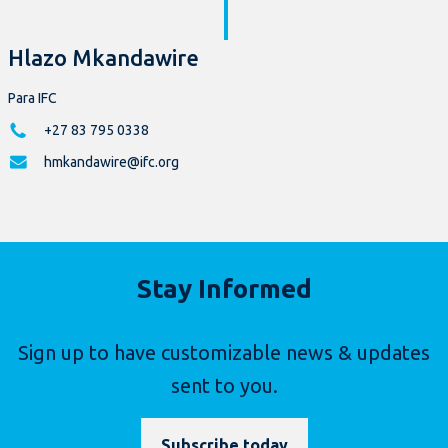
Hlazo Mkandawire
Para IFC
+27 83 795 0338
hmkandawire@ifc.org
Stay Informed
Sign up to have customizable news & updates
sent to you.
Subscribe today