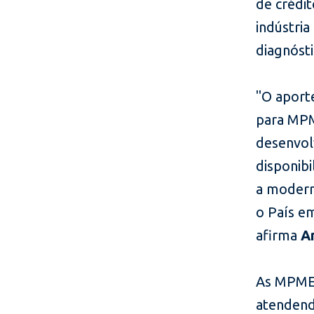
de crédit
indústria
diagnósti
"O aport
para MPM
desenvol
disponib
a modern
o País e
afirma
A
As MPMEs
atendend