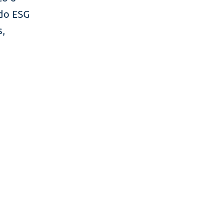
 do ESG
s,