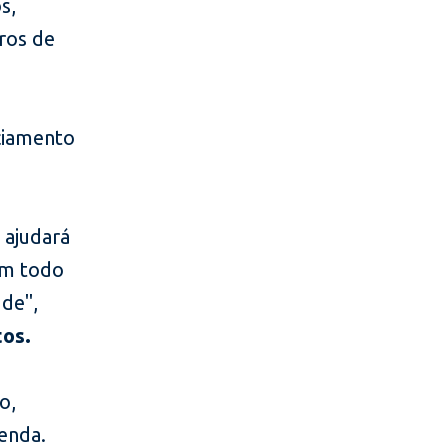
s,
tros de
nciamento
 ajudará
em todo
de",
tos.
o,
enda.