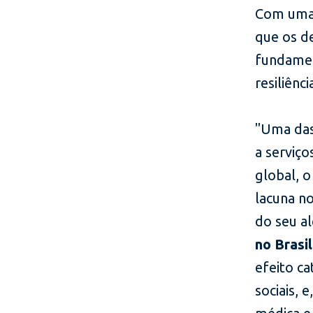
Com uma 
que os d
fundament
resiliênci
"Uma das 
a serviço
global, 
lacuna n
do seu a
no Brasil
efeito c
sociais,