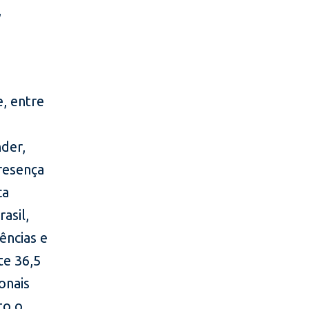
,
e, entre
nder,
resença
ca
asil,
ências e
te 36,5
onais
to o