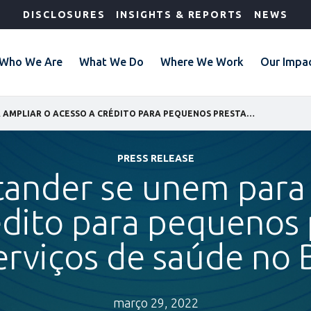
DISCLOSURES
INSIGHTS & REPORTS
NEWS
Who We Are
What We Do
Where We Work
Our Impa
IFC E SANTANDER SE UNEM PARA AMPLIAR O ACESSO A CRÉDITO PARA PEQUENOS PRESTADORES DE SERVIÇOS DE SAÚDE NO BRASIL
PRESS RELEASE
tander se unem para
édito para pequenos
erviços de saúde no B
março 29, 2022