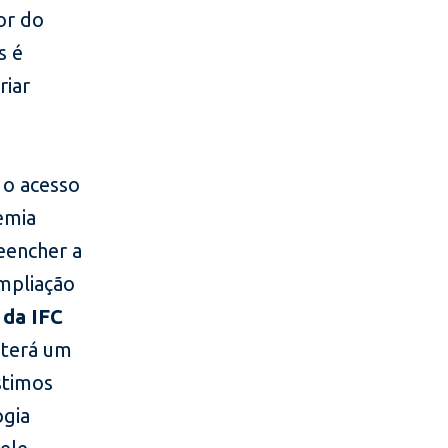
or do
s é
riar
 o acesso
emia
eencher a
mpliação
 da IFC
 terá um
stimos
ogia