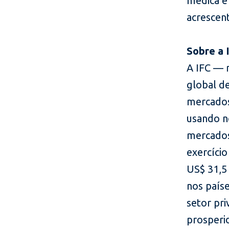
médica e
acrescent
Sobre a 
A IFC — 
global d
mercados
usando no
mercados
exercício
US$ 31,5 
nos país
setor pr
prosperi