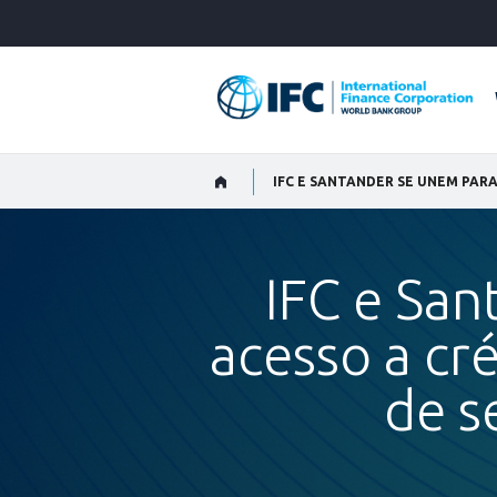
Skip
to
Main
Navigation
IFC e San
acesso a cr
de s