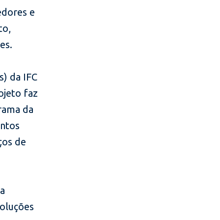
edores e
to,
es.
s) da IFC
ojeto faz
rama da
entos
ços de
 a
soluções