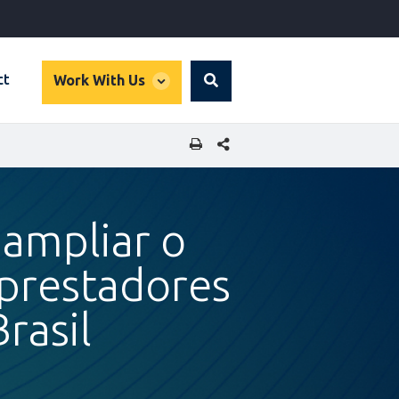
global
ct
Work With Us
Search
dropdown
SHARE THIS PAGE
 ampliar o
 prestadores
rasil