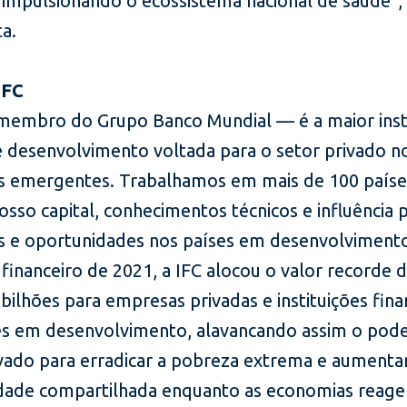
 impulsionando o ecossistema nacional de saúde",
a.
IFC
membro do Grupo Banco Mundial — é a maior inst
e desenvolvimento voltada para o setor privado n
 emergentes. Trabalhamos em mais de 100 paíse
sso capital, conhecimentos técnicos e influência p
 e oportunidades nos países em desenvolviment
 financeiro de 2021, a IFC alocou o valor recorde 
bilhões para empresas privadas e instituições fina
es em desenvolvimento, alavancando assim o pod
ivado para erradicar a pobreza extrema e aumenta
dade compartilhada enquanto as economias reag