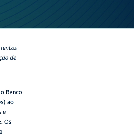
mentos
ção de
po Banco
s) ao
s e
e. Os
a