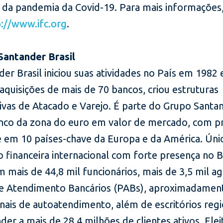
 da pandemia da Covid-19. Para mais informações
p://www.ifc.org
.
Santander Brasil
er Brasil iniciou suas atividades no País em 1982 
aquisições de mais de 70 bancos, criou estruturas
ivas de Atacado e Varejo. É parte do Grupo Santa
nco da zona do euro em valor de mercado, com p
e em 10 países-chave da Europa e da América. Úni
ão financeira internacional com forte presença no Br
 mais de 44,8 mil funcionários, mais de 3,5 mil ag
e Atendimento Bancários (PABs), aproximadamen
nais de autoatendimento, além de escritórios regi
der a mais de 28,4 milhões de clientes ativos. Elei