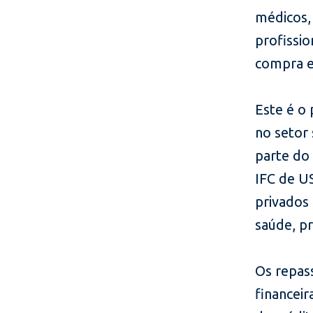
médicos, 
profissi
compra e
Este é o 
no setor 
parte do
IFC de U
privados 
saúde, p
Os repas
financeir