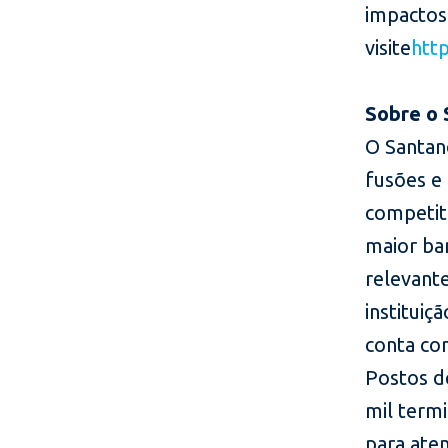
impactos
visite
htt
Sobre o 
O Santand
fusões e 
competit
maior ba
relevant
instituiç
conta com
Postos d
mil termi
para aten