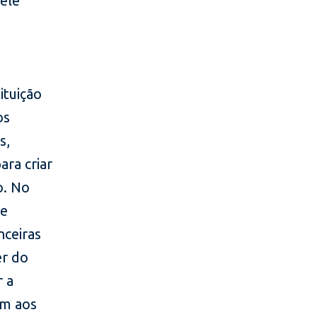
 ele
ituição
os
s,
ara criar
o. No
de
nceiras
er do
r a
em aos