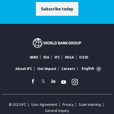
Subscribe today
IBRD
IDA
IFC
MIGA
ICSID
Global
English
About IFC
Our Impact
Careers
language
toggler
Instagram
WhatsApp
facebook
Twitter
Linkedin
Youtube
© 2025 IFC
User Agreement
Privacy
Scam Warning
General Inquiry