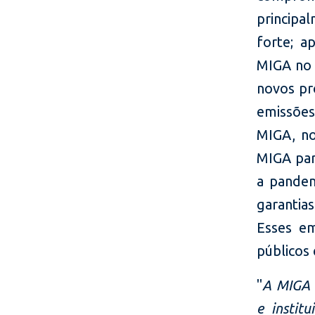
principa
forte; a
MIGA no 
novos pr
emissões
MIGA, no
MIGA par
a pandem
garantia
Esses em
públicos
"
A MIGA 
e instit