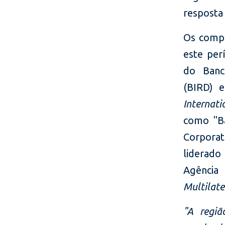
resposta
Os compr
este per
do Banc
(BIRD) e
Internat
como "Ba
Corporat
liderado
Agência
Multilat
"A regiã