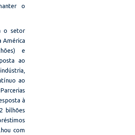
manter o
 o setor
a América
lhões) e
posta ao
ndústria,
ntínuo ao
Parcerias
resposta à
2 bilhões
préstimos
lhou com