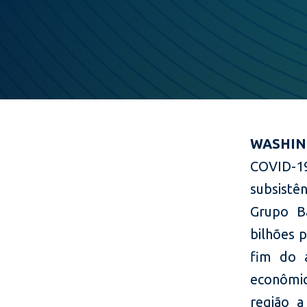
WASHING
COVID-1
subsistê
Grupo B
bilhões p
fim do a
econômic
região a