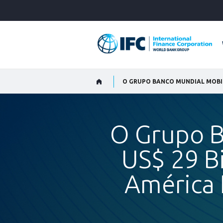
Skip
to
Main
Navigation
O Grupo B
US$ 29 Bi
América 