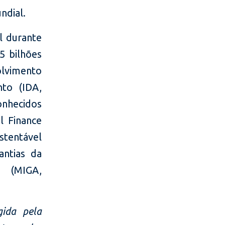
ndial.
l durante
5 bilhões
lvimento
nto (IDA,
onhecidos
l Finance
stentável
antias da
s (MIGA,
gida pela