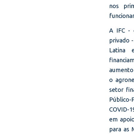
nos pri
funciona
A IFC -
privado 
Latina 
financi
aumento 
o agrone
setor fi
Público-P
COVID-19
em apoio
para as