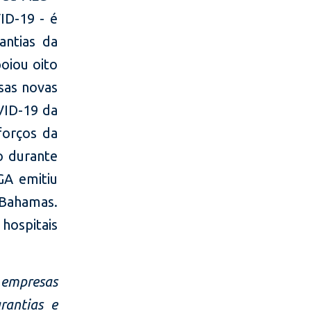
ID-19 - é
antias da
oiou oito
sas novas
VID-19 da
forços da
o durante
GA emitiu
 Bahamas.
hospitais
 empresas
rantias e