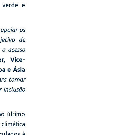
o verde e
.
 apoiar os
jetivo de
 o acesso
r, Vice-
pa e Ásia
ra tornar
r inclusão
no último
 climática
culados à