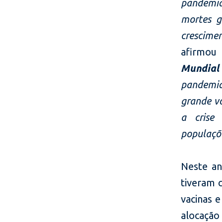
pandemia
mortes g
crescime
afirmo
Mundial
pandemi
grande vo
a crise
populaçõ
Neste an
tiveram 
vacinas 
alocação