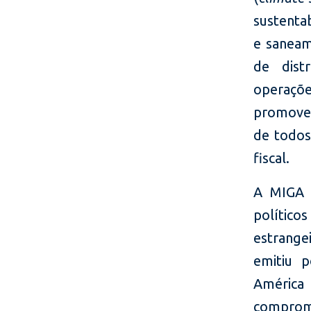
sustenta
e saneam
de dist
operaçõe
promover
de todos
fiscal.
A MIGA 
político
estrange
emitiu 
América
compromi