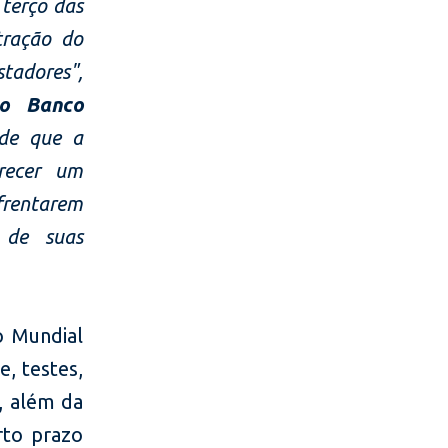
terço das
tração do
tadores",
do Banco
de que a
recer um
nfrentarem
 de suas
o Mundial
, testes,
, além da
rto prazo