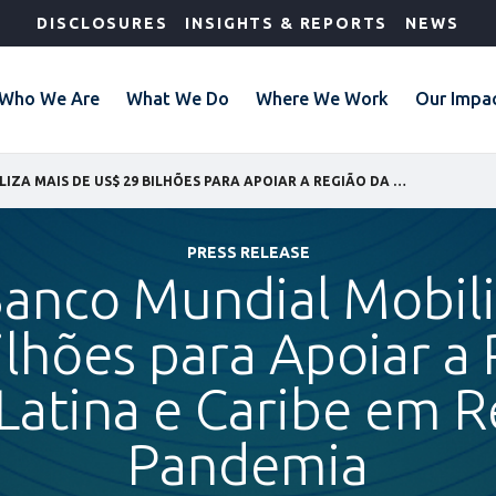
DISCLOSURES
INSIGHTS & REPORTS
NEWS
Who We Are
What We Do
Where We Work
Our Impa
O GRUPO BANCO MUNDIAL MOBILIZA MAIS DE US$ 29 BILHÕES PARA APOIAR A REGIÃO DA AMÉRICA LATINA E CARIBE EM RESPOSTA À PANDEMIA
PRESS RELEASE
anco Mundial Mobili
lhões para Apoiar a
Latina e Caribe em R
Pandemia