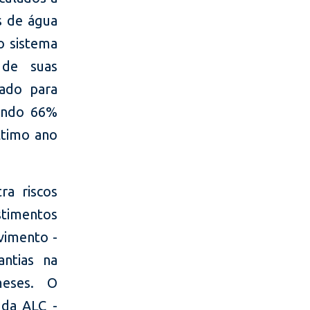
s de água
o sistema
 de suas
cado para
tando 66%
ltimo ano
a riscos
stimentos
vimento -
ntias na
meses. O
 da ALC -