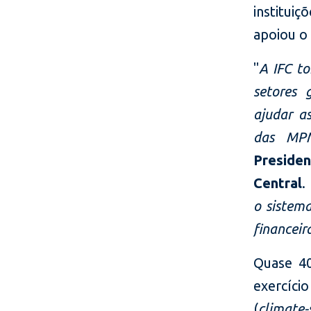
institui
apoiou o
"
A IFC to
setores 
ajudar a
das MPM
Presiden
Central
.
o sistema
financeir
Quase 40
exercício
(
climate