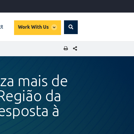
global
ct
Work With Us
Search
dropdown
SHARE THIS PAGE
za mais de
 Região da
esposta à