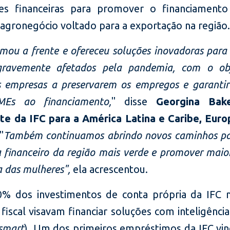
ções financeiras para promover o financiament
 agronegócio voltado para a exportação na região
mou a frente e ofereceu soluções inovadoras para
gravemente afetados pela pandemia, com o ob
s empresas a preservarem os empregos e garantir
Es ao financiamento,
" disse
Georgina Bake
te da IFC para a América Latina e Caribe, Euro
 "
Também continuamos abrindo novos caminhos pa
 financeiro da região mais verde e promover maio
a das mulheres",
ela acrescentou.
% dos investimentos de conta própria da IFC 
 fiscal visavam financiar soluções com inteligência
-smart
). Um dos primeiros empréstimos da IFC vin