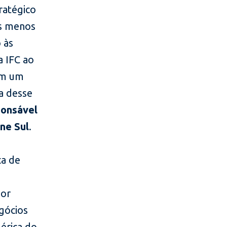
ratégico
es menos
 às
a IFC ao
em um
ia desse
ponsável
one Sul
.
ca de
por
gócios
érica do