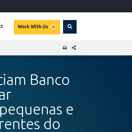
global
ct
Work With Us
Search
dropdown
SHARE THIS PAGE
nciam Banco
ar
 pequenas e
rentes do