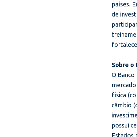
países. 
de inves
particip
treiname
fortalec
Sobre o
O Banco D
mercado 
física (c
câmbio (
investim
possui c
Estados 