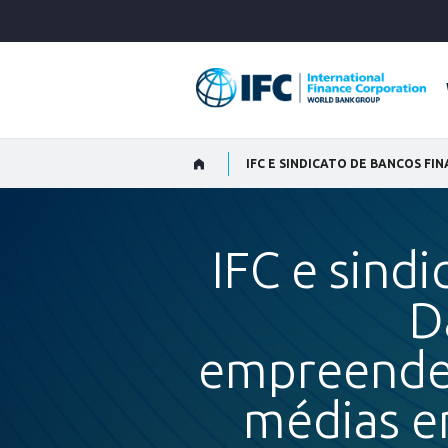
Skip
to
Main
Navigation
IFC e sind
D
empreended
médias e