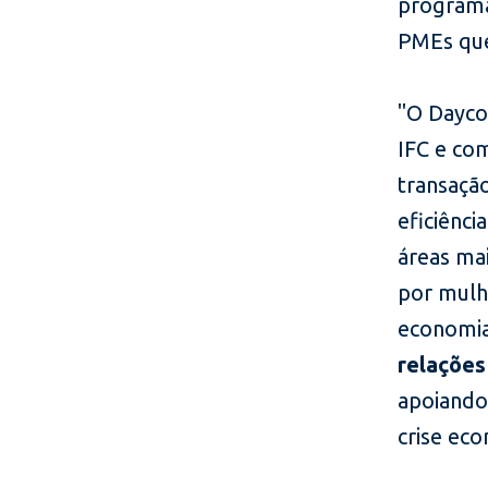
programa
PMEs que
"O Dayco
IFC e co
transação
eficiênci
áreas ma
por mulh
economia
relações
apoiando
crise eco