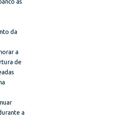
banco às
ento da
horar a
rtura de
eadas
na
e
inuar
durante a