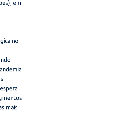
ões), em
gica no
ando
 pandemia
as
 espera
segmentos
as mais