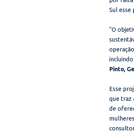
Sul esse 
"O objet
sustentáv
operação 
incluind
Pinto, G
Esse pro
que traz 
de ofere
mulheres.
consultor