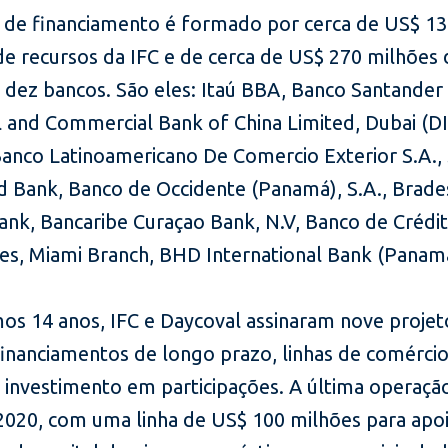
 de financiamento é formado por cerca de US$ 1
de recursos da IFC e de cerca de US$ 270 milhões
 dez bancos. São eles: Itaú BBA, Banco Santander 
al and Commercial Bank of China Limited, Dubai (D
Banco Latinoamericano De Comercio Exterior S.A.,
d Bank, Banco de Occidente (Panamá), S.A., Brad
ank, Bancaribe Curaçao Bank, N.V, Banco de Crédi
nes, Miami Branch, BHD International Bank (Panamá
mos 14 anos, IFC e Daycoval assinaram nove projet
financiamentos de longo prazo, linhas de comérci
 investimento em participações. A última operaçã
 2020, com uma linha de US$ 100 milhões para apoi