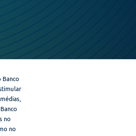
o Banco
stimular
 médias,
O Banco
s no
imo no