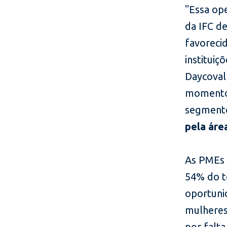
"Essa ope
da IFC d
favoreci
instituiç
Daycoval
momento d
segmento
pela áre
As PMEs 
54% do t
oportuni
mulheres
por falt