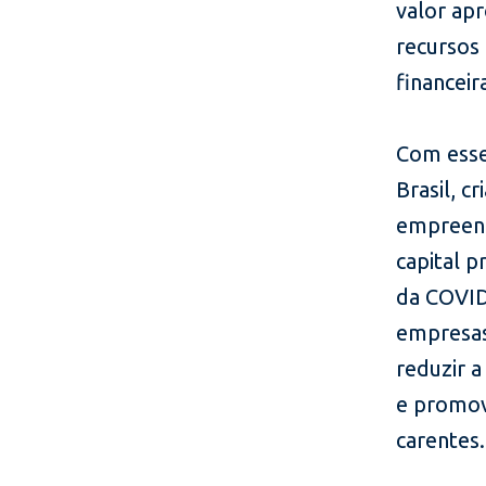
valor ap
recursos 
financeir
Com esse
Brasil, 
empreend
capital 
da COVID
empresas
reduzir 
e promov
carentes.