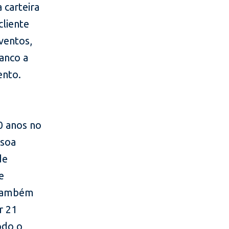
carteira
liente
ventos,
anco a
ento.
0 anos no
ssoa
de
e
 também
r 21
odo o