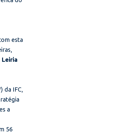
 com esta
iras,
 Leiria
 da IFC,
tratégia
es a
em 56