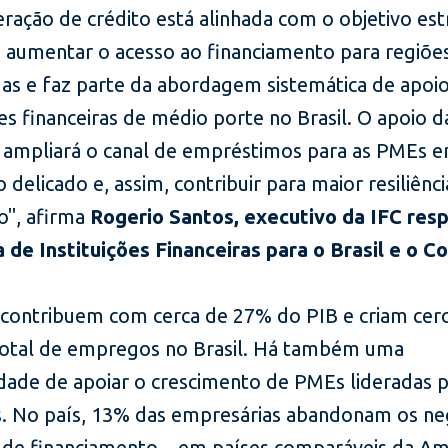
ração de crédito está alinhada com o objetivo est
e aumentar o acesso ao financiamento para regiõ
das e faz parte da abordagem sistemática de apoio
ões financeiras de médio porte no Brasil. O apoio d
 ampliará o canal de empréstimos para as PMEs 
elicado e, assim, contribuir para maior resiliênc
", afirma
Rogerio Santos, executivo da IFC res
a de Instituições Financeiras para o Brasil e o C
contribuem com cerca de 27% do PIB e criam cer
otal de empregos no Brasil. Há também uma
dade de apoiar o crescimento de PMEs lideradas 
. No país, 13% das empresárias abandonam os ne
a de financiamento – em países comparáveis da Am