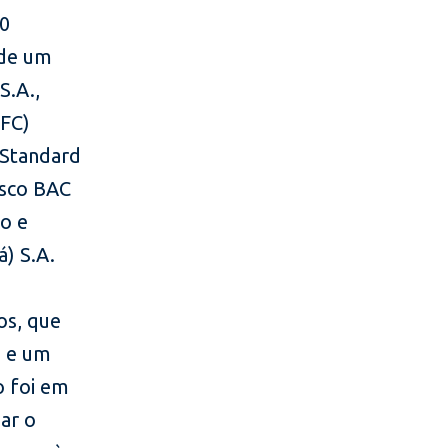
30
 de um
S.A.,
IFC)
 Standard
esco BAC
to e
) S.A.
os, que
o e um
o foi em
ar o