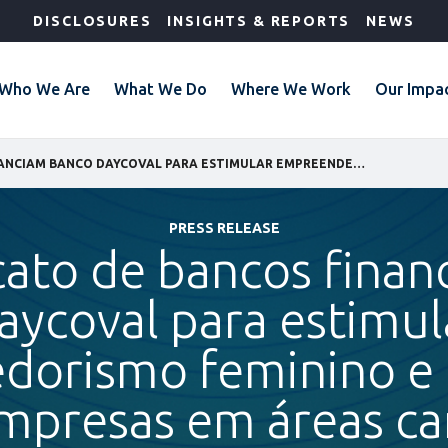
DISCLOSURES
INSIGHTS & REPORTS
NEWS
Who We Are
What We Do
Where We Work
Our Impa
IFC E SINDICATO DE BANCOS FINANCIAM BANCO DAYCOVAL PARA ESTIMULAR EMPREENDEDORISMO FEMININO E PEQUENAS E MÉDIAS EMPRESAS EM ÁREAS CARENTES DO BRASIL
PRESS RELEASE
icato de bancos fina
aycoval para estimul
orismo feminino e
mpresas em áreas ca