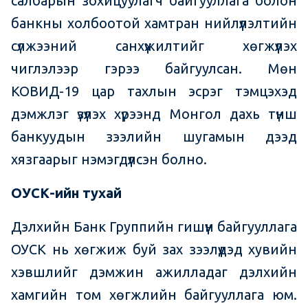
салбарын зохицуулагч байгууллага болон
банкны холбоотой хамтран нийлүүлэлтийн
сүлжээний санхүүжилтийг хөгжүүлэх
чиглэлээр гэрээ байгуулсан. Мөн
КОВИД-19 цар тахлын эсрэг тэмцэхэд
дэмжлэг үзүүлэх хүрээнд Монгол дахь түнш
банкуудын зээлийн шугамын дээд
хязгаарыг нэмэгдүүлсэн болно.
ОУСК-ийн тухай
Дэлхийн Банк Группийн гишүүн байгууллага
ОУСК нь хөгжиж буй зах зээлүүдэд хувийн
хэвшлийг дэмжин ажилладаг дэлхийн
хамгийн том хөгжлийн байгууллага юм.