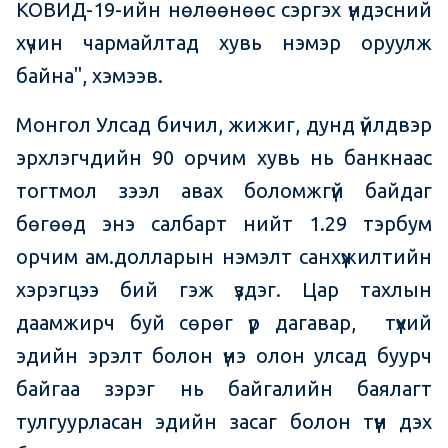
КОВИД-19-ийн нөлөөнөөс сэргэх үндэсний
хүчин чармайлтад хувь нэмэр оруулж
байна", хэмээв.
Монгол Улсад бичил, жижиг, дунд үйлдвэр
эрхлэгчдийн 90 орчим хувь нь банкнаас
тогтмол зээл авах боломжгүй байдаг
бөгөөд энэ салбарт нийт 1.29 тэрбум
орчим ам.долларын нэмэлт санхүүжилтийн
хэрэгцээ бий гэж үздэг. Цар тахлын
даамжирч буй сөрөг үр дагавар, түүхий
эдийн эрэлт болон үнэ олон улсад буурч
байгаа зэрэг нь байгалийн баялагт
тулгуурласан эдийн засаг болон түүн дэх