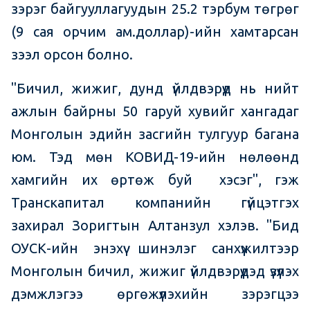
зэрэг байгууллагуудын 25.2 тэрбум төгрөг
(9 сая орчим ам.доллар)-ийн хамтарсан
зээл орсон болно.
"Бичил, жижиг, дунд үйлдвэрүүд нь нийт
ажлын байрны 50 гаруй хувийг хангадаг
Монголын эдийн засгийн тулгуур багана
юм. Тэд мөн КОВИД-19-ийн нөлөөнд
хамгийн их өртөж буй хэсэг", гэж
Транскапитал компанийн гүйцэтгэх
захирал Зоригтын Алтанзул хэлэв. "Бид
ОУСК-ийн энэхүү шинэлэг санхүүжилтээр
Монголын бичил, жижиг үйлдвэрүүдэд үзүүлэх
дэмжлэгээ өргөжүүлэхийн зэрэгцээ