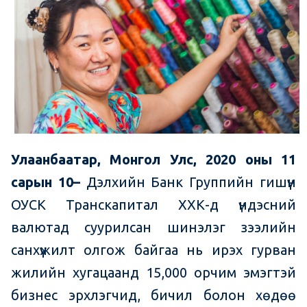
Улаанбаатар, Монгол Улс, 2020
оны 11
сарын 10
–
Дэлхийн Банк Группийн гишүүн
ОУСК Транскапитал ХХК-д үндэсний
валютад суурилсан шинэлэг зээлийн
санхүүжилт олгож байгаа нь ирэх гурван
жилийн хугацаанд 15,000 орчим эмэгтэй
бизнес эрхлэгчид, бичил болон хөдөө