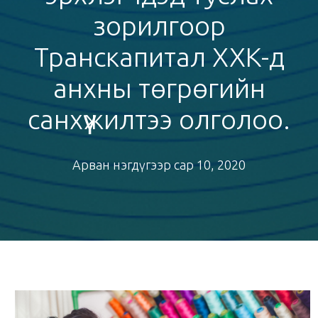
зорилгоор
Транскапитал ХХК-д
анхны төгрөгийн
санхүүжилтээ олголоо.
Арван нэгдүгээр сар 10, 2020