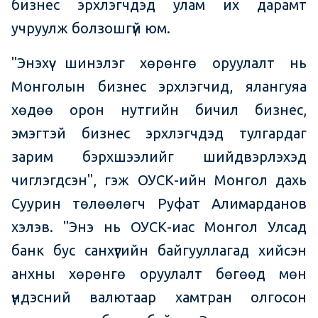
бизнес эрхлэгчдэд улам их дарамт
учруулж болзошгүй юм.
"Энэхүү шинэлэг хөрөнгө оруулалт нь
Монголын бизнес эрхлэгчид, ялангуяа
хөдөө орон нутгийн бичил бизнес,
эмэгтэй бизнес эрхлэгчдэд тулгардаг
зарим бэрхшээлийг шийдвэрлэхэд
чиглэгдсэн", гэж ОУСК-ийн Монгол дахь
Cуурин төлөөлөгч Руфат Алимарданов
хэлэв. "Энэ нь ОУСК-иас Монгол Улсад
банк бус санхүүгийн байгууллагад хийсэн
анхны хөрөнгө оруулалт бөгөөд мөн
үндэсний валютаар хамтран олгосон