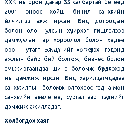
ХХК нь орон даяар 35 салбартай бөгөөд
2001 оноос хойш бичил санхүүгийн
үйлчилгээ үзүүлж ирсэн. Бид дотоодын
болон олон улсын хүчирхэг түншлэлээр
дамжуулан гэр хороолол болон хөдөө
орон нутагт БЖДҮ-ийг хөгжүүлэх, тэдэнд
ажлын байр бий болгож, бизнес болон
амьжиргаандаа шинэ боломж бүрдүүлэхэд
нь дэмжиж ирсэн. Бид харилцагчдадаа
санхүүжилтын боломж олгохоос гадна мөн
санхүүгийн зөвлөгөө, сургалтаар тэднийг
дэмжиж ажилладаг.
Холбогдох хаяг