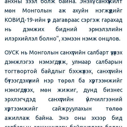
анхны зээл болж байна. Энэхүү санхүүжилт
мөн Монголын аж ахуйн нэгжүүдийг
КОВИД-19-ийн үр дагавраас сэргэж гарахад
нь дэмжих бидний эрмэлзлийн
илэрхийлэл болно", хэмээн нэмж онцлов.
ОУСК нь Монголын санхүүгийн салбарт үзүүлэх
дэмжлэгээ нэмэгдүүлж, улмаар салбарын
тогтвортой байдлыг бэхжүүлэх, санхүүгийн
бүтээгдэхүүний нэр төрөл ба хүртээмжийг
нэмэгдүүлэх, мөн жижиг, дунд бизнес
эрхлэгчдэд санхүүгийн үйлчилгээний
хүртээмжийг сайжруулахын төлөө
ажиллаж байна. Энэ оны эхээр бид