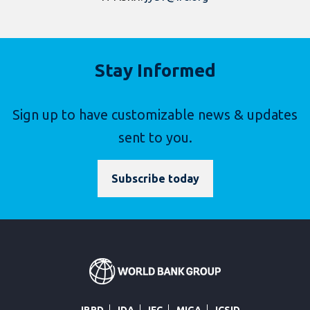
Stay Informed
Sign up to have customizable news & updates
sent to you.
Subscribe today
IBRD
IDA
IFC
MIGA
ICSID