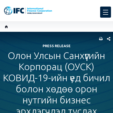
SHARE
PRESS RELEASE
Олон Улсын Санхүүгийн
Корпорац (ОУСК)
КОВИД-19-ийн үед бичил
болон хөдөө орон
нутгийн бизнес
эрхлэгчдэд туслах