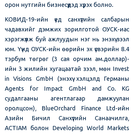
орон нутгийн бизнесүүдэд хүрэх болно.
КОВИД-19-ийн үед санхүүгийн салбарын
чадавхийг дэмжих зорилготой ОУСК-иас
хэрэгжүүлж буй ажлуудын нэг нь энэхүү зээл
юм. Үүнд ОУСК-ийн өөрийн эх үүсвэрийн 8.4
тэрбум төгрөг (3 сая орчим ам.доллар)-
ийн 3 жилийн хугацаатай зээл, мөн Invest
in Visions GmbH (энэхүү хэлцэлд Германы
Agents for Impact GmbH and Co. KG
судалгааны агентлагаар дамжуулан
оролцсон), BlueOrchard Finance Ltd-ийн
Азийн Бичил Санхүүгийн Санаачилга,
ACTIAM болон Developing World Markets