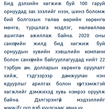
Бид дэлхийн хөгжиж буй 100 гаруй
орнуудад зах зээлийг нээх, шинэ боломж
бий болгохын төлөө өөрийн хөрөнгө
мөнгө, туршлага мэдлэг, нөлөөллөө
ашиглан ажиллаж байна. 2020 оны
санхүүгийн жилд бид хөгжиж буй
орнуудын хувийн хэвшлийн компани
болон санхүүгийн байгууллагуудад нийт 22
тэрбум ам. долларын хөрөнгө оруулалт
хийж, тэдгээрээр дамжуулан нэн
ядуурлыг арилгах болон хүртээмжтэй
хөгжлийг дэмжихэд хувь нэмрээ оруулж
байна. Дэлгэрэнгүй мэдээллийг
www.ifc.org вэб хуудснаас авна уу.