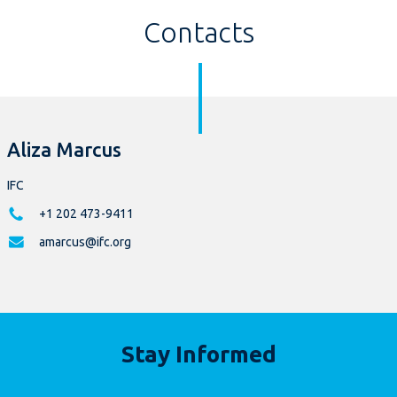
Contacts
Aliza Marcus
IFC
+1 202 473-9411
amarcus@ifc.org
Stay Informed