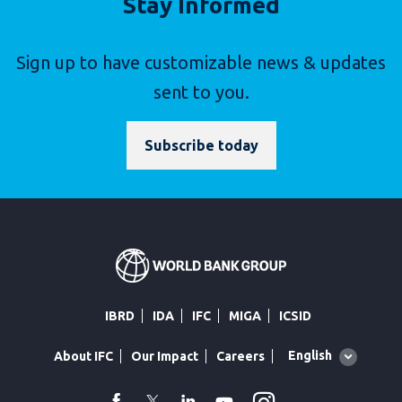
Stay Informed
Sign up to have customizable news & updates
sent to you.
Subscribe today
IBRD
IDA
IFC
MIGA
ICSID
Global
English
About IFC
Our Impact
Careers
language
toggler
facebook
Twitter
Linkedin