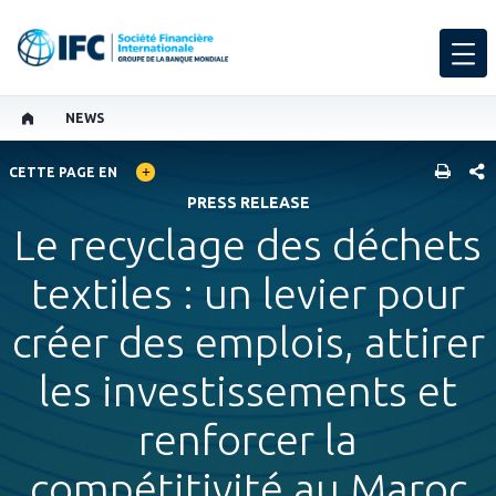
NEWS
GLOBAL LANGUAGE TOGGLER
PART
CETTE PAGE EN
PRESS RELEASE
Le recyclage des déchets
textiles : un levier pour
créer des emplois, attirer
les investissements et
renforcer la
compétitivité au Maroc