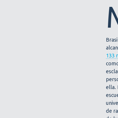
Brasi
alca
133 
com
escl
perso
ella.
escue
unive
de ra