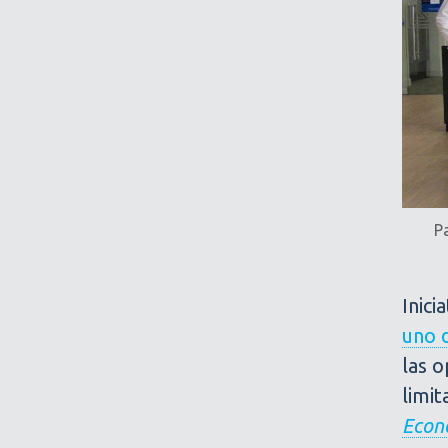
P
Inici
uno 
las 
limi
Econo