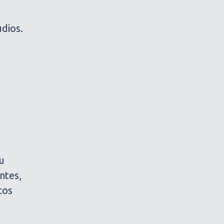
udios.
n
su
ntes,
tos