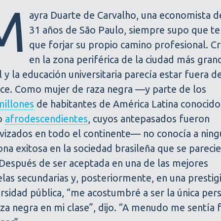
M
ayra Duarte de Carvalho, una economista d
31 años de São Paulo, siempre supo que te
que forjar su propio camino profesional. Cr
en la zona periférica de la ciudad más gran
l y la educación universitaria parecía estar fuera d
nce. Como mujer de raza negra —y parte de los
millones
de habitantes de América Latina conocido
o
afrodescendientes
, cuyos antepasados fueron
avizados en todo el continente— no conocía a nin
na exitosa en la sociedad brasileña que se parecie
 Después de ser aceptada en una de las mejores
las secundarias y, posteriormente, en una prestig
rsidad pública, “me acostumbré a ser la única per
za negra en mi clase”, dijo. “A menudo me sentía 