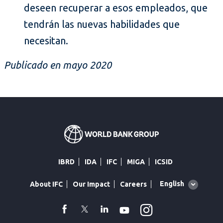
deseen recuperar a esos empleados, que
tendrán las nuevas habilidades que
necesitan.
Publicado en mayo 2020
IBRD
IDA
IFC
MIGA
ICSID
Global
English
About IFC
Our Impact
Careers
language
toggler
Instagram
WhatsApp
facebook
Twitter
Linkedin
Youtube