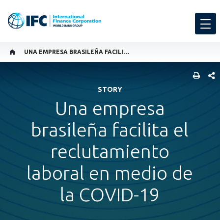
UNA EMPRESA BRASILEÑA FACILITA EL RECLUTAMIENTO LABORAL EN MEDIO DE LA COVID-19
COMP
STORY
Una empresa
brasileña facilita el
reclutamiento
laboral en medio de
la COVID-19