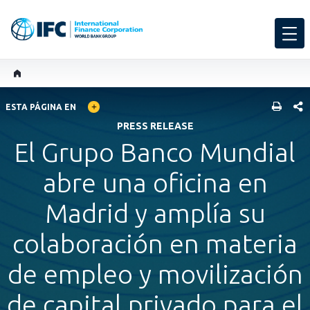
GLOBAL LANGUAGE TOGGLER
COMP
ESTA PÁGINA EN
PRESS RELEASE
El Grupo Banco Mundial
abre una oficina en
Madrid y amplía su
colaboración en materia
de empleo y movilización
de capital privado para el