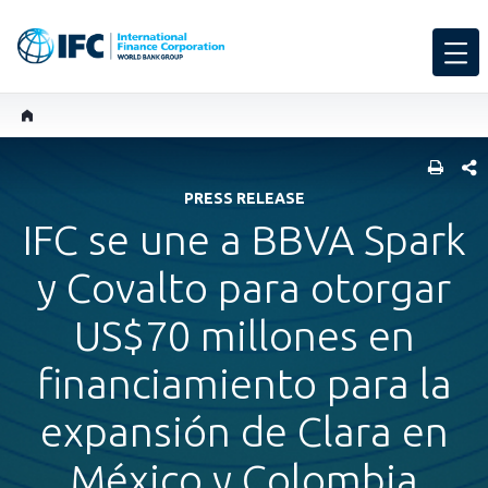
COMP
PRESS RELEASE
IFC se une a BBVA Spark
y Covalto para otorgar
US$70 millones en
financiamiento para la
expansión de Clara en
México y Colombia