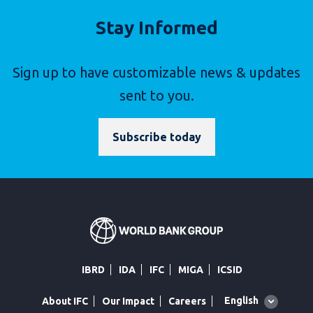
Stay Informed
Sign up to have customizable news & updates
sent to you.
Subscribe today
IBRD
IDA
IFC
MIGA
ICSID
Global
English
About IFC
Our Impact
Careers
language