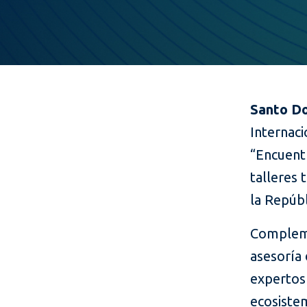
Santo Do
Internaci
“Encuentr
talleres 
la Repúb
Compleme
asesoría 
expertos 
ecosiste