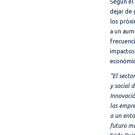
Según el
dejar de
los próx
a un aum
frecuenc
impactos 
económic
“El secto
y social 
Innovació
las empre
a un ento
futuro má