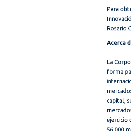
Para obt
Innovació
Rosario 
Acerca d
La Corpor
forma par
internaci
mercados
capital, 
mercados
ejercici
56 000 mi