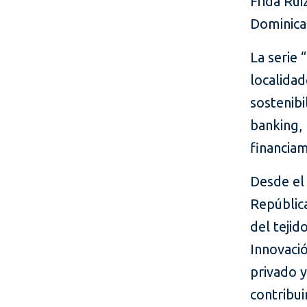
Frida Rui
Dominican
La serie 
localidad
sostenibi
banking,
financia
Desde el 
Repúblic
del tejid
Innovació
privado y
contribui