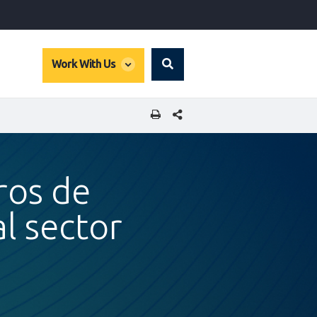
global
Work With Us
Search
dropdown
COMPARTIR ESTA PÁGINA
ros de
al sector