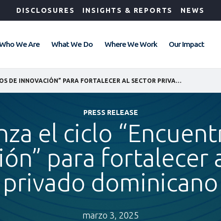
DISCLOSURES
INSIGHTS & REPORTS
NEWS
Who We Are
What We Do
Where We Work
Our Impact
IFC LANZA EL CICLO “ENCUENTROS DE INNOVACIÓN” PARA FORTALECER AL SECTOR PRIVADO DOMINICANO
PRESS RELEASE
anza el ciclo “Encuent
ón” para fortalecer 
privado dominicano
marzo 3, 2025