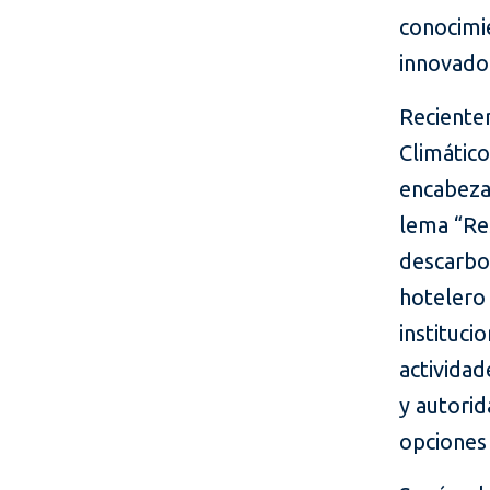
conocimi
innovado
Reciente
Climático
encabezar
lema “Res
descarbon
hotelero 
instituci
actividad
y autorid
opciones 