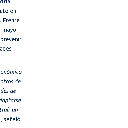
dría
ruto en
. Frente
a mayor
 prevenir
dades
económico
entros de
ades de
adaptarse
truir un
,
señaló