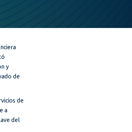
nciera
tó
ón y
ivado de
vicios de
e a
lave del