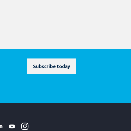
Subscribe today
Instagram
WhatsApp
k
tter
Linkedin
Youtube