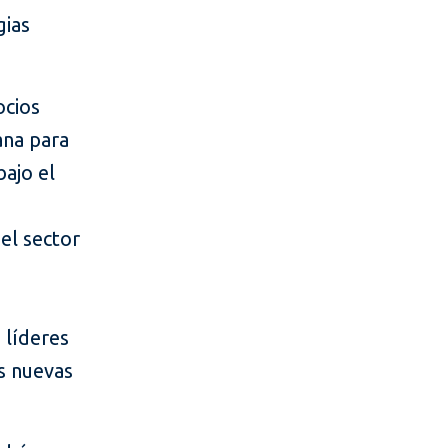
gias
ocios
ana para
bajo el
del sector
 líderes
as nuevas