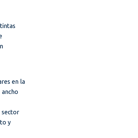
tintas
e
en
res en la
o ancho
 sector
to y