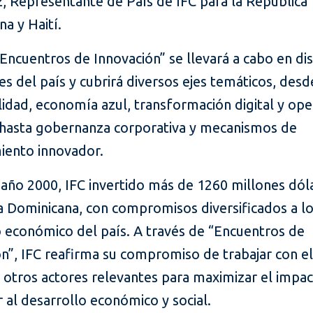
z, Representante de País de IFC para la República
a y Haití.
“Encuentros de Innovación” se llevará a cabo en dis
es del país y cubrirá diversos ejes temáticos, desd
lidad, economía azul, transformación digital y op
 hasta gobernanza corporativa y mecanismos de
miento innovador.
año 2000, IFC invertido más de 1260 millones dóla
a Dominicana, con compromisos diversificados a l
o económico del país. A través de “Encuentros de
n”, IFC reafirma su compromiso de trabajar con el
 otros actores relevantes para maximizar el impac
r al desarrollo económico y social.