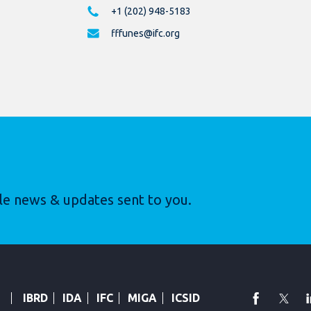
+1 (202) 948-5183
fffunes@ifc.org
le news & updates sent to you.
faceboo
Twi
IBRD
IDA
IFC
MIGA
ICSID