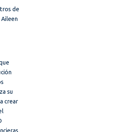
tros de
 Aileen
 que
ución
os
za su
ra crear
el
D
ncieras