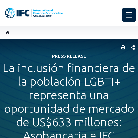
COMP
PRESS RELEASE
La inclusión financiera de
la población LGBTI+
representa una
oportunidad de mercado
de US$633 millones:
Asobancaria e IFC