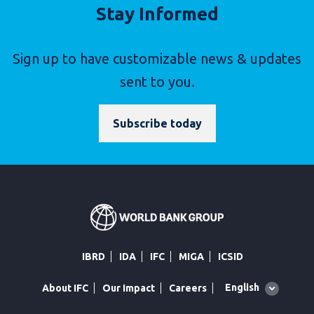
Stay Informed
Sign up to have customizable news & updates
sent to you.
Subscribe today
IBRD
IDA
IFC
MIGA
ICSID
Global
English
About IFC
Our Impact
Careers
language
toggler