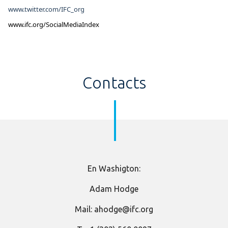
www.twitter.com/IFC_org
www.ifc.org/SocialMediaIndex
Contacts
​En Washigton:
Adam Hodge
Mail: ahodge@ifc.org