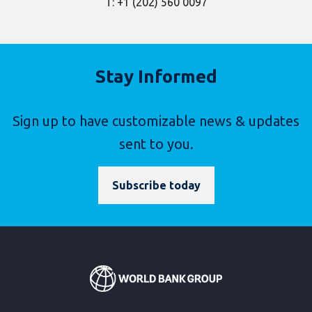
T: +1 (202) 560 0097
Stay Informed
Sign up to have customizable news & updates
sent to you.
Subscribe today