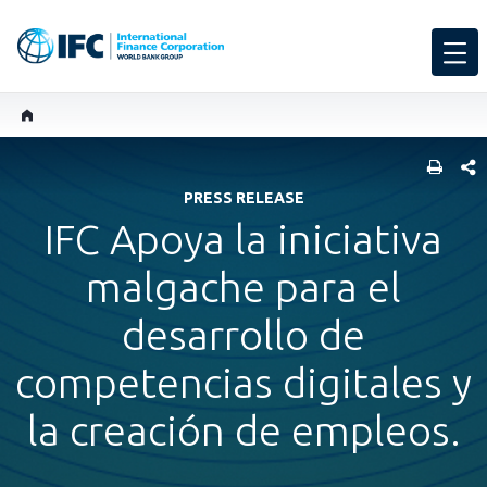
COMP
PRESS RELEASE
IFC Apoya la iniciativa
malgache para el
desarrollo de
competencias digitales y
la creación de empleos.