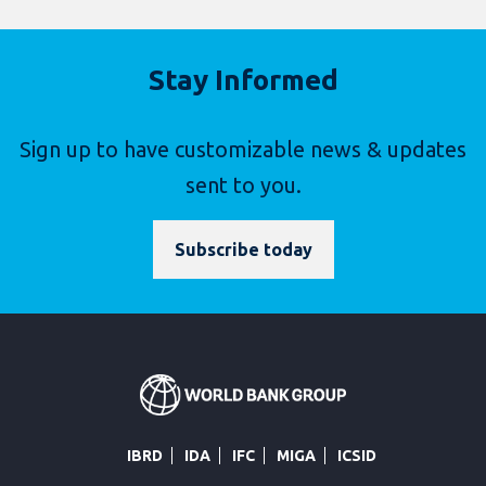
Stay Informed
Sign up to have customizable news & updates
sent to you.
Subscribe today
IBRD
IDA
IFC
MIGA
ICSID