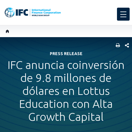
COMP
PRESS RELEASE
IFC anuncia coinversión
de 9.8 millones de
dólares en Lottus
Education con Alta
Growth Capital