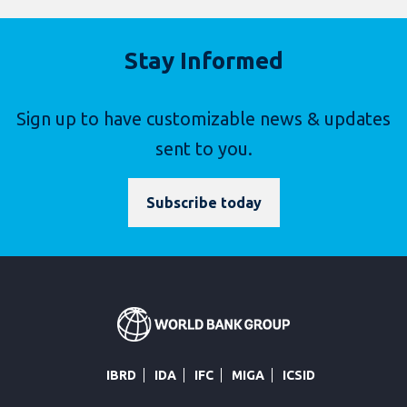
Stay Informed
Sign up to have customizable news & updates
sent to you.
Subscribe today
IBRD
IDA
IFC
MIGA
ICSID