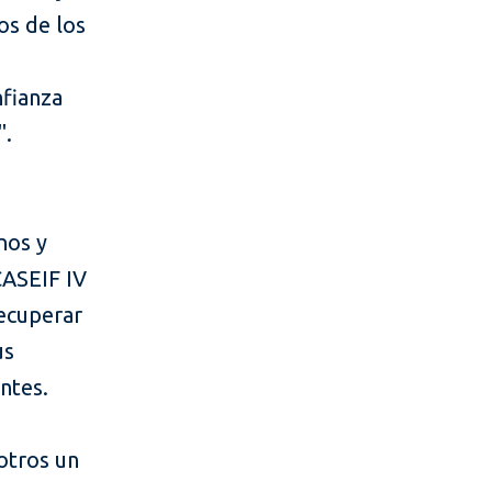
os de los
a
nfianza
".
nos y
CASEIF IV
ecuperar
us
ntes.
otros un