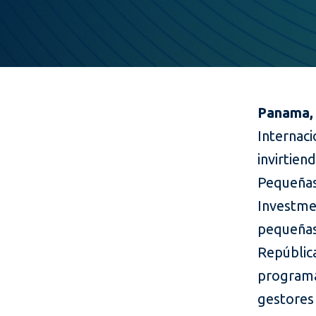
Panama, 
Internac
invirtie
Pequeñas
Investme
pequeñas
Repúblic
programa
gestores