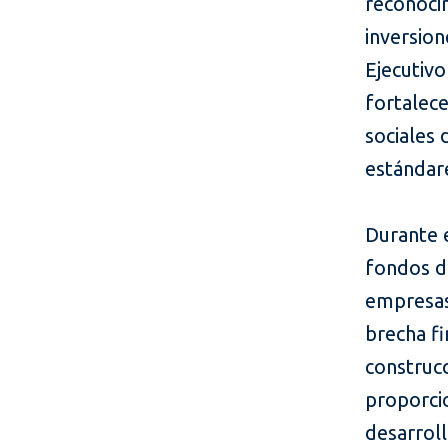
reconocim
inversion
Ejecutivo
fortalece
sociales 
estándar
Durante e
fondos de
empresas 
brecha f
construc
proporcio
desarroll