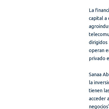
La financ
capital a
agroindus
telecomu
dirigido
operan e
privado 
Sanaa Ab
la invers
tienen la
acceder a
negocios