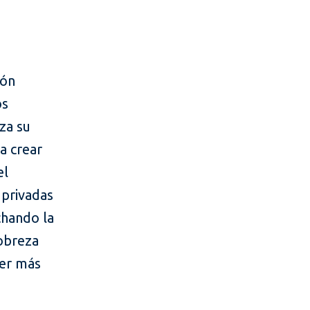
ión
os
za su
ra crear
el
 privadas
chando la
pobreza
ner más