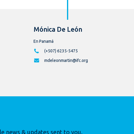
Mónica De León
En Panamá
(+507) 6235-5475
mdeleonmartin@ifc.org
le news & updates sent to you.