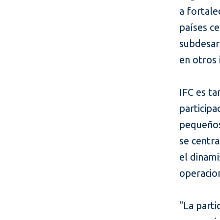
a fortal
países ce
subdesar
en otros 
IFC es ta
participa
pequeños
se centr
el dinami
operacion
"La parti