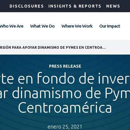
DISCLOSURES
INSIGHTS & REPORTS
NEWS
Who We Are
What We Do
Where We Work
Our Impact
IFC INVIERTE EN FONDO DE INVERSIÓN PARA APOYAR DINAMISMO DE PYMES EN CENTROAMÉRICA
PRESS RELEASE
rte en fondo de inve
ar dinamismo de Pym
Centroamérica
enero 25, 2021