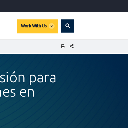
global
Work With Us
Search
dropdown
COMPARTIR ESTA PÁGINA
rsión para
es en