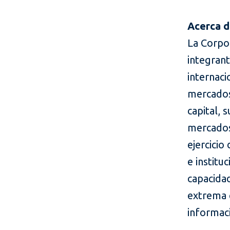
Acerca d
La Corpor
integrant
internaci
mercados
capital, 
mercados
ejercicio
e institu
capacidad
extrema 
informaci