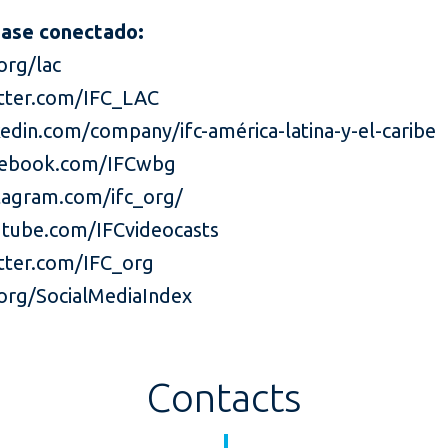
ase conectado:
org/lac
tter.com/IFC_LAC
edin.com/company/ifc-américa-latina-y-el-caribe
ebook.com/IFCwbg
agram.com/ifc_org/
tube.com/IFCvideocasts
ter.com/IFC_org
org/SocialMediaIndex
Contacts