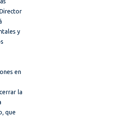
ras
 Director
á
ntales y
os
lones en
cerrar la
a
o, que