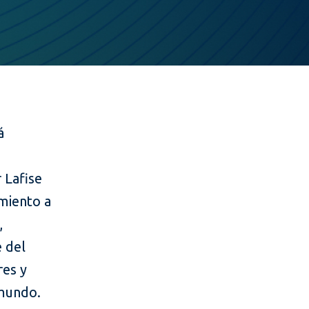
á
 Lafise
miento a
,
e del
res y
 mundo.