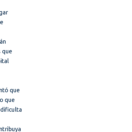
rgar
de
rán
s que
ital
ntó que
to que
dificulta
ntribuya