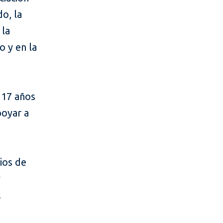
o, la
 la
o y en la
 17 años
poyar a
ios de
y
.