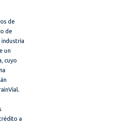
ros de
ro de
 industria
e un
, cuyo
una
ián
ainVial.
s
crédito a