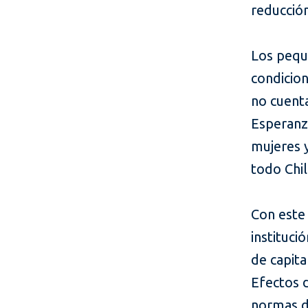
reducción
Los pequ
condicion
no cuenta
Esperanz
mujeres y
todo Chi
Con este
instituc
de capita
Efectos 
normas de