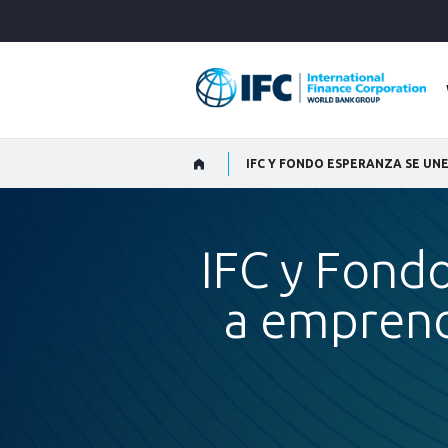
Skip
to
Main
Navigation
IFC y Fond
a emprende