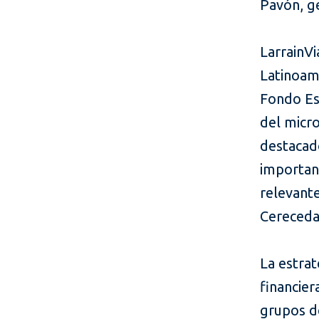
Pavón, g
LarrainVi
Latinoam
Fondo Esp
del micro
destacad
important
relevante
Cereceda,
La estrat
financier
grupos d