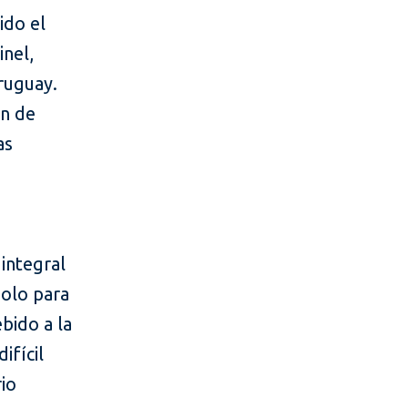
ido el
inel,
ruguay.
ón de
as
e
integral
solo para
bido a la
ifícil
io