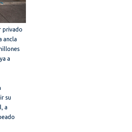
r privado
a ancla
millones
ya a
n
ir su
, a
lpeado