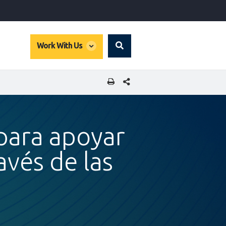
global
Work With Us
Search
dropdown
COMPARTIR ESTA PÁGINA
para apoyar
vés de las