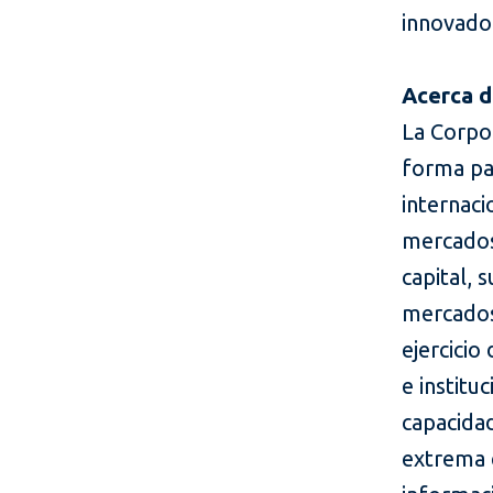
innovado
Acerca d
La Corpor
forma par
internaci
mercados
capital, 
mercados
ejercicio
e institu
capacidad
extrema 