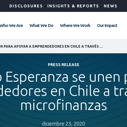
DISCLOSURES
INSIGHTS & REPORTS
NEWS
Who We Are
What We Do
Where We Work
Our Impact
IFC Y FONDO ESPERANZA SE UNEN PARA APOYAR A EMPRENDEDORES EN CHILE A TRAVÉS DE LAS MICROFINANZAS
PRESS RELEASE
o Esperanza se unen 
dores en Chile a tra
microfinanzas
diciembre 23, 2020