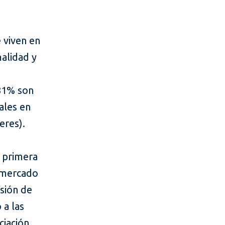
 viven en
malidad y
o
 81% son
ales en
eres).
a primera
l mercado
isión de
 a las
ciación