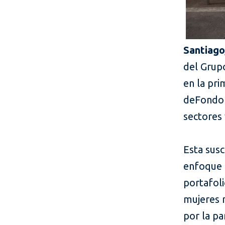
Santiago
del Grupo
en la pr
de
Fondo 
sectores 
Esta susc
enfoque 
portafoli
mujeres 
por la pa