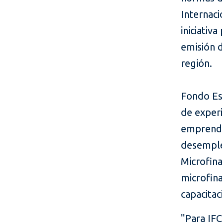
Internac
iniciativ
emisión d
región.
Fondo Es
de experi
emprende
desemple
Microfina
microfin
capacitac
"Para IFC