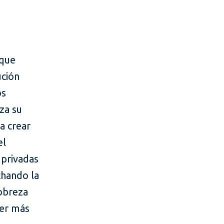
 que
ución
os
za su
ra crear
el
 privadas
chando la
pobreza
ner más