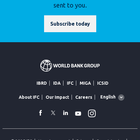
sent to you.
Subscribe today
IBRD
IDA
IFC
MIGA
ICSID
Global
English
About IFC
Our Impact
Careers
language
toggler
Instagram
WhatsApp
facebook
Twitter
Linkedin
Youtube