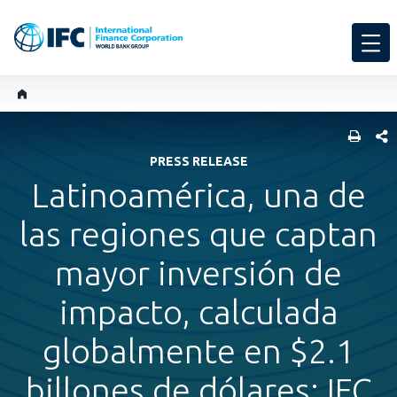
COMP
PRESS RELEASE
Latinoamérica, una de
las regiones que captan
mayor inversión de
impacto, calculada
globalmente en $2.1
billones de dólares: IFC