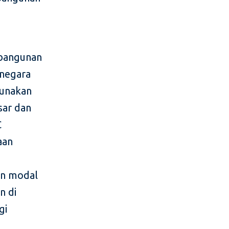
bangunan
 negara
gunakan
sar dan
C
aan
an modal
n di
gi