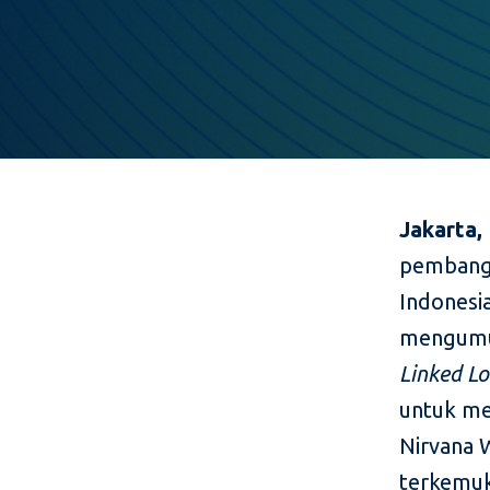
Jakarta,
pembangu
Indonesi
mengumum
Linked L
untuk me
Nirvana 
terkemuk