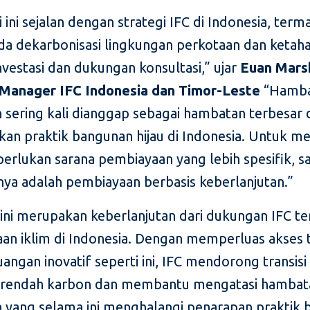
i ini sejalan dengan strategi IFC di Indonesia, term
da dekarbonisasi lingkungan perkotaan dan ketaha
nvestasi dan dukungan konsultasi,” ujar
Euan Marsh
Manager IFC Indonesia dan Timor-Leste
“Hamba
 sering kali dianggap sebagai hambatan terbesar
an praktik bangunan hijau di Indonesia. Untuk me
diperlukan sarana pembiayaan yang lebih spesifik, s
anya adalah pembiayaan berbasis keberlanjutan.”
i ini merupakan keberlanjutan dari dukungan IFC t
an iklim di Indonesia. Dengan memperluas akses
uangan inovatif seperti ini, IFC mendorong transis
 rendah karbon dan membantu mengatasi hambat
 yang selama ini menghalangi penarapan praktik