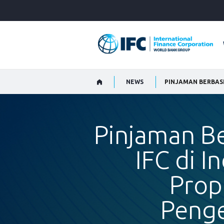
Skip
to
Main
Navigation
NEWS
Pinjaman Be
IFC di 
Prop
Peng