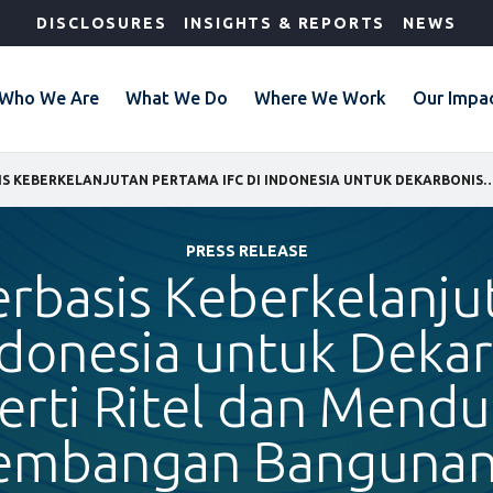
DISCLOSURES
INSIGHTS & REPORTS
NEWS
Who We Are
What We Do
Where We Work
Our Impa
PINJAMAN BERBASIS KEBERKELANJUTAN PERTAMA IFC DI INDONESIA UNTUK DEKARBONISASI PROPERTI RITEL DAN MEN
PRESS RELEASE
rbasis Keberkelanj
Indonesia untuk Dekar
erti Ritel dan Mend
embangan Bangunan 