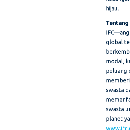
hijau.
Tentang
IFC—ang
global t
berkemba
modal, k
peluang 
memberik
swasta d
memanfaa
swasta u
planet ya
www.ifc.