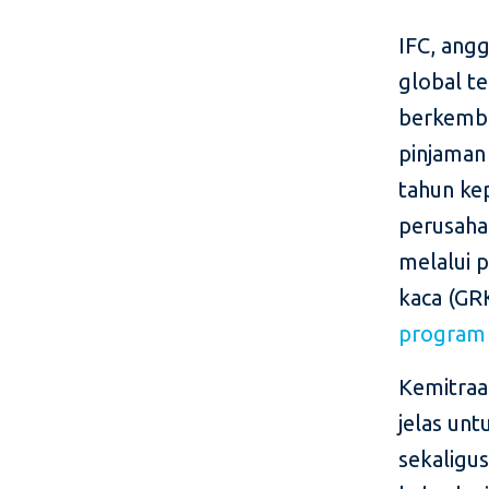
IFC, ang
global t
berkemb
pinjaman 
tahun ke
perusaha
melalui 
kaca (GRK
program
Kemitraa
jelas un
sekaligu