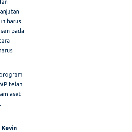
dan
lanjutan
hun harus
rsen pada
tara
harus
 program
NWP telah
nam aset
.
r
Kevin