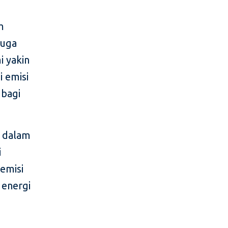
m
juga
i yakin
i emisi
 bagi
g dalam
i
emisi
 energi