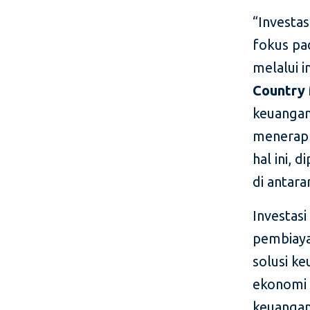
“Investas
fokus pa
melalui i
Country 
keuangan
menerapk
hal ini, 
di antar
Investas
pembiaya
solusi ke
ekonomi
keuangan