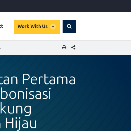
global
ct
Work With Us
Search
dropdown
SHARE THIS PAGE
DUKUNG PENGEMBANGAN BANGUNAN HIJAU
utan Pertama
bonisasi
ukung
Hijau