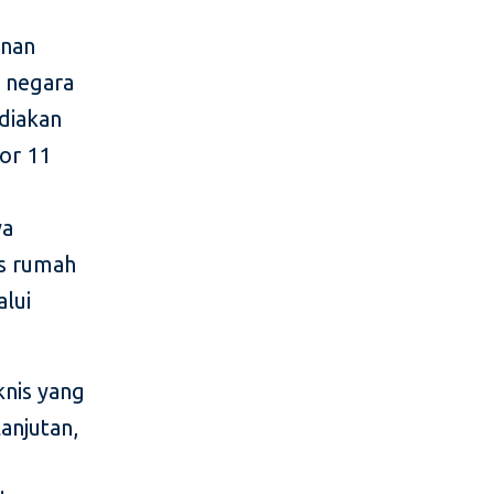
unan
r negara
diakan
nor 11
ya
as rumah
alui
nis yang
anjutan,