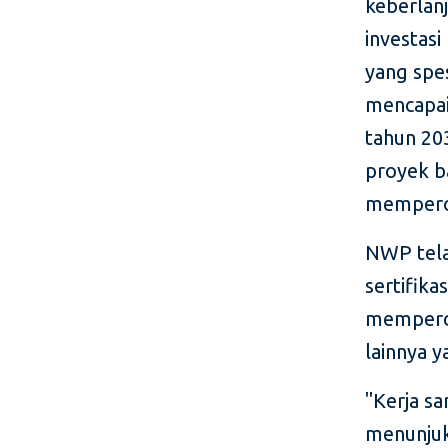
keberlan
investasi
yang spes
mencapai
tahun 20
proyek b
memperol
NWP tela
sertifika
memperol
lainnya y
"Kerja s
menunjuk