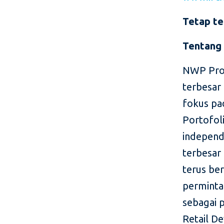
Tetap t
Tentang
NWP Prop
terbesar
fokus pad
Portofol
independ
terbesar 
terus be
perminta
sebagai 
Retail D