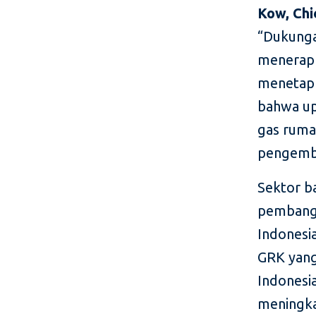
Kow, Chi
“Dukunga
menerapka
menetapka
bahwa up
gas ruma
pengemb
Sektor b
pembangu
Indonesi
GRK yang
Indonesia
meningka