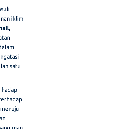
asuk
nan iklim
all,
tan
 dalam
ngatasi
alah satu
erhadap
 terhadap
i menuju
an
 bangunan