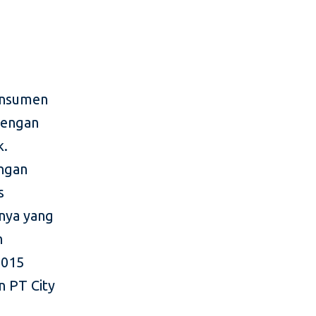
konsumen
dengan
k.
ingan
s
knya yang
n
2015
n PT City