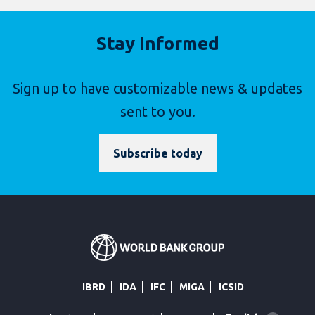
Stay Informed
Sign up to have customizable news & updates
sent to you.
Subscribe today
IBRD
IDA
IFC
MIGA
ICSID