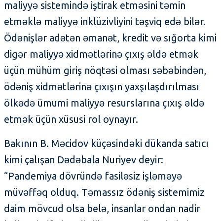
maliyyə sistemində iştirak etməsini təmin
etməklə maliyyə inklüzivliyini təşviq edə bilər.
Ödənişlər adətən əmanət, kredit və sığorta kimi
digər maliyyə xidmətlərinə çıxış əldə etmək
üçün mühüm giriş nöqtəsi olması səbəbindən,
ödəniş xidmətlərinə çıxışın yaxşılaşdırılması
ölkədə ümumi maliyyə resurslarına çıxış əldə
etmək üçün xüsusi rol oynayır.
Bakının B. Məcidov küçəsindəki dükanda satıcı
kimi çalışan Dədəbala Nuriyev deyir:
“Pandemiya dövründə fasiləsiz işləməyə
müvəffəq olduq. Təmassız ödəniş sistemimiz
daim mövcud olsa belə, insanlar ondan nadir