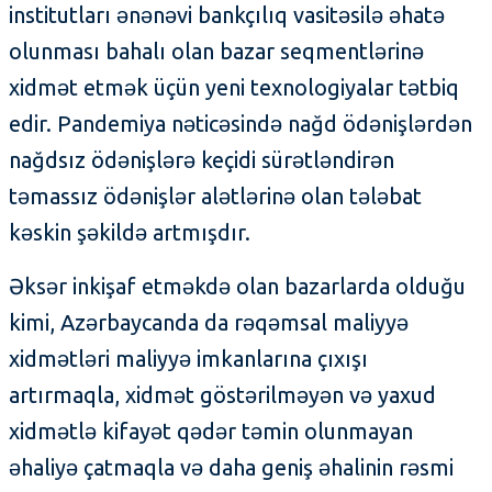
institutları ənənəvi bankçılıq vasitəsilə əhatə
olunması bahalı olan bazar seqmentlərinə
xidmət etmək üçün yeni texnologiyalar tətbiq
edir. Pandemiya nəticəsində nağd ödənişlərdən
nağdsız ödənişlərə keçidi sürətləndirən
təmassız ödənişlər alətlərinə olan tələbat
kəskin şəkildə artmışdır.
Əksər inkişaf etməkdə olan bazarlarda olduğu
kimi, Azərbaycanda da rəqəmsal maliyyə
xidmətləri maliyyə imkanlarına çıxışı
artırmaqla, xidmət göstərilməyən və yaxud
xidmətlə kifayət qədər təmin olunmayan
əhaliyə çatmaqla və daha geniş əhalinin rəsmi