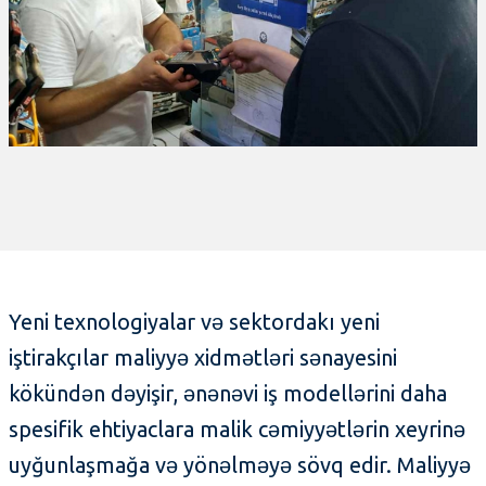
Yeni texnologiyalar və sektordakı yeni
iştirakçılar maliyyə xidmətləri sənayesini
kökündən dəyişir, ənənəvi iş modellərini daha
spesifik ehtiyaclara malik cəmiyyətlərin xeyrinə
uyğunlaşmağa və yönəlməyə sövq edir. Maliyyə