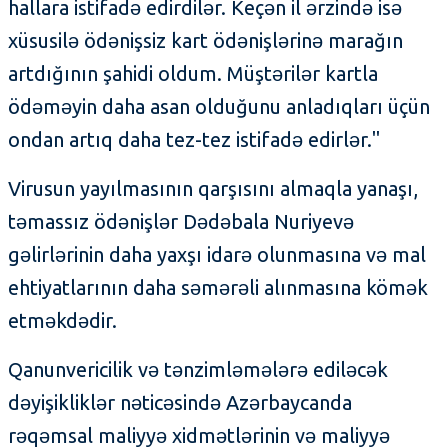
hallara istifadə edirdilər. Keçən il ərzində isə
xüsusilə ödənişsiz kart ödənişlərinə marağın
artdığının şahidi oldum. Müştərilər kartla
ödəməyin daha asan olduğunu anladıqları üçün
ondan artıq daha tez-tez istifadə edirlər."
Virusun yayılmasının qarşısını almaqla yanaşı,
təmassız ödənişlər Dədəbala Nuriyevə
gəlirlərinin daha yaxşı idarə olunmasına və mal
ehtiyatlarının daha səmərəli alınmasına kömək
etməkdədir.
Qanunvericilik və tənzimləmələrə ediləcək
dəyişikliklər nəticəsində Azərbaycanda
rəqəmsal maliyyə xidmətlərinin və maliyyə