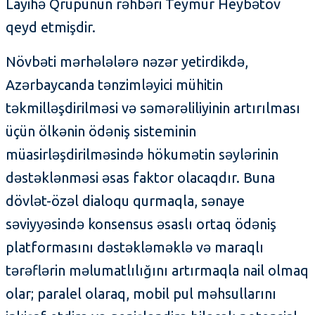
Layihə Qrupunun rəhbəri Teymur Heybətov
qeyd etmişdir.
Növbəti mərhələlərə nəzər yetirdikdə,
Azərbaycanda tənzimləyici mühitin
təkmilləşdirilməsi və səmərəliliyinin artırılması
üçün ölkənin ödəniş sisteminin
müasirləşdirilməsində hökumətin səylərinin
dəstəklənməsi əsas faktor olacaqdır. Buna
dövlət-özəl dialoqu qurmaqla, sənaye
səviyyəsində konsensus əsaslı ortaq ödəniş
platformasını dəstəkləməklə və maraqlı
tərəflərin məlumatlılığını artırmaqla nail olmaq
olar; paralel olaraq, mobil pul məhsullarını