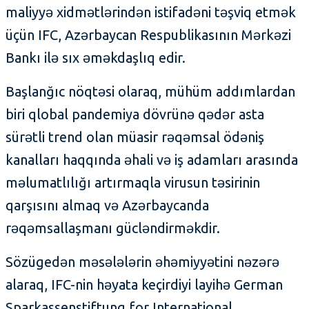
maliyyə xidmətlərindən istifadəni təşviq etmək
üçün IFC, Azərbaycan Respublikasının Mərkəzi
Bankı ilə sıx əməkdaşlıq edir.
Başlanğıc nöqtəsi olaraq, mühüm addımlardan
biri qlobal pandemiya dövrünə qədər asta
sürətli trend olan müasir rəqəmsal ödəniş
kanalları haqqında əhali və iş adamları arasında
məlumatlılığı artırmaqla virusun təsirinin
qarşısını almaq və Azərbaycanda
rəqəmsallaşmanı gücləndirməkdir.
Sözügedən məsələlərin əhəmiyyətini nəzərə
alaraq, IFC-nin həyata keçirdiyi layihə German
Sparkassenstiftung for International