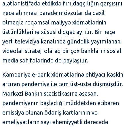
alətlər istifadə etdikdə fırıldaqçılığın qarşısını
necə alınması baradə mövzular da daxil
olmaqla rəqəmsal maliyyə xidmətlərinin
üstünlüklərinə xüsusi diqqət ayrılır. Bir neçə
yerli televiziya kanalında gündəlik yayımlanan
videolar strateji olaraq bir çox bankların sosial
media səhifələrində də paylaşılır.
Kampaniya e-bank xidmətlərinə ehtiyacı kəskin
artıran pandemiya ilə tam üst-üstə düşmüşdür.
Mərkəzi Bankın statistikasına əsasən,
pandemiyanın başladığı müddətdən etibarən
emissiya olunan ödəniş kartlarının və
əməliyyatların sayı əhəmiyyətli dərəcədə