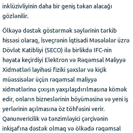
inklüzivliyinin daha bir geniş təkan alacağı
gözlənilir.
Ölkəyə dəstək göstərmək səylərinin tərkib
hissəsi olaraq, İsveçrənin İqtisadi Məsələlər üzrə
Dövlət Katibliyi (SECO) ilə birlikdə IFC-nin
həyata keçirdiyi Elektron və Rəqəmsal Maliyyə
Xidmətləri layihəsi fiziki şəxslər və kiçik
müəssisələr üçün rəqəmsal maliyyə
xidmətlərinə çıxışın yaxşılaşdırılmasına kömək
edir, onların bizneslərinin böyüməsinə və yeni iş
yerlərinin açılmasına öz töhfəsini verir.
Qanunvericilik və tənzimləyici çərçivənin
inkişafına dəstək olmaq və ölkədə rəqəmsal