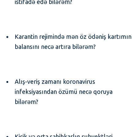
istifadə edə bilərəm?
Karantin rejimində mən öz ödəniş kartımın
balansını necə artıra bilərəm?
Alış-veriş zamanı koronavirus
infeksiyasından özümü necə qoruya
bilərəm?
Kiçik və orta sahibkarlıq subyektləri