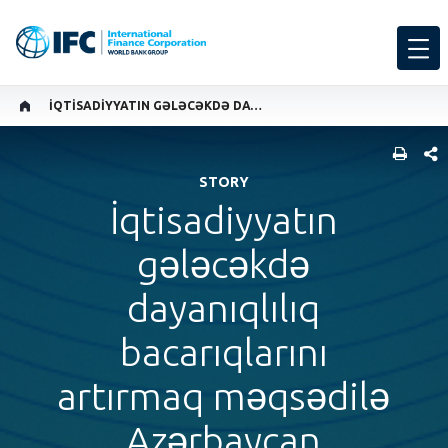
İQTISADIYYATIN GƏLƏCƏKDƏ DAYANIQLILIQ BACARIQLARINI ARTIRMAQ MƏQSƏDILƏ AZƏRBAYCAN RƏQƏMSAL ÖDƏNIŞLƏRIN TƏTBIQINI GENIŞLƏNDIRIR
SHARE
STORY
İqtisadiyyatın
gələcəkdə
dayanıqlılıq
bacarıqlarını
artırmaq məqsədilə
Azərbaycan