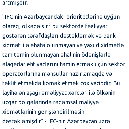
artmışdır.
"IFC-nin Azərbaycandakı prioritetlərinə uyğun
olaraq, ölkədə sırf bu sektorda fəaliyyət
göstərən tərəfdaşları dəstəkləmək və bank
xidməti ilə əhatə olunmayan və yaxud xidmətlə
tam təmin olunmayan əhalinin ödənişlərlə
əlaqədar ehtiyaclarını təmin etmək üçün sektor
operatorlarına məhsullar hazırlamaqda və
təklif etməkdə kömək etmək çox vacibdir. Bu
layihə ən aşağı əməliyyat xərcləri ilə ölkənin
ucqar bölgələrində rəqəmsal maliyyə
xidmətlərinin genişləndirilməsini
dəstəkləmişdir” - IFC-nin Azərbaycan üzrə