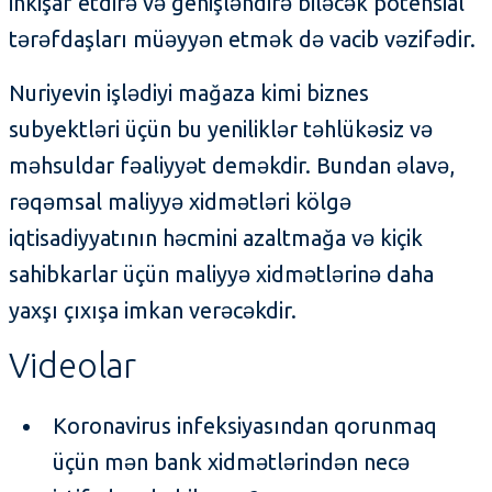
inkişaf etdirə və genişləndirə biləcək potensial
tərəfdaşları müəyyən etmək də vacib vəzifədir.
Nuriyevin işlədiyi mağaza kimi biznes
subyektləri üçün bu yeniliklər təhlükəsiz və
məhsuldar fəaliyyət deməkdir. Bundan əlavə,
rəqəmsal maliyyə xidmətləri kölgə
iqtisadiyyatının həcmini azaltmağa və kiçik
sahibkarlar üçün maliyyə xidmətlərinə daha
yaxşı çıxışa imkan verəcəkdir.
Videolar
Koronavirus infeksiyasından qorunmaq
üçün mən bank xidmətlərindən necə