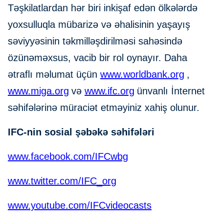
Təşkilatlardan hər biri inkişaf edən ölkələrdə
yoxsulluqla mübarizə və əhalisinin yaşayış
səviyyəsinin təkmilləşdirilməsi sahəsində
özünəməxsus, vacib bir rol oynayır. Daha
ətraflı məlumat üçün
www.worldbank.org
,
www.miga.org
və
www.ifc.org
ünvanlı İnternet
səhifələrinə müraciət etməyiniz xahiş olunur.
IFC-nin sosial şəbəkə səhifələri
www.facebook.com/IFCwbg
www.twitter.com/IFC_org
www.youtube.com/IFCvideocasts