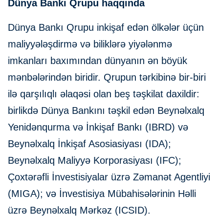
Dünya Bankı Qrupu haqqında
Dünya Bankı Qrupu inkişaf edən ölkələr üçün
maliyyələşdirmə və biliklərə yiyələnmə
imkanları baxımından dünyanın ən böyük
mənbələrindən biridir. Qrupun tərkibinə bir-biri
ilə qarşılıqlı əlaqəsi olan beş təşkilat daxildir:
birlikdə Dünya Bankını təşkil edən Beynəlxalq
Yenidənqurma və İnkişaf Bankı (IBRD) və
Beynəlxalq İnkişaf Asosiasiyası (IDA);
Beynəlxalq Maliyyə Korporasiyası (IFC);
Çoxtərəfli İnvestisiyalar üzrə Zəmanət Agentliyi
(MIGA); və İnvestisiya Mübahisələrinin Həlli
üzrə Beynəlxalq Mərkəz (ICSID).