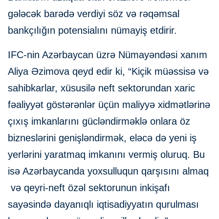
gələcək barədə verdiyi söz və rəqəmsal
bankçılığın potensialını nümayiş etdirir.
IFC-nin Azərbaycan üzrə Nümayəndəsi xanım
Aliya Əzimova qeyd edir ki, “Kiçik müəssisə və
sahibkarlar, xüsusilə neft sektorundan xaric
fəaliyyət göstərənlər üçün maliyyə xidmətlərinə
çıxış imkanlarını gücləndirməklə onlara öz
bizneslərini genişləndirmək, eləcə də yeni iş
yerlərini yaratmaq imkanını vermiş oluruq. Bu
isə Azərbaycanda yoxsulluqun qarşısını almaq
və qeyri-neft özəl sektorunun inkişafı
sayəsində dayanıqlı iqtisadiyyatın qurulması