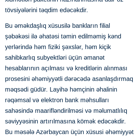
tövsiyələrini təqdim edəcəkdir.
Bu əməkdaşlıq xüsusilə bankların filial
şəbəkəsi ilə əhatəsi təmin edilməmiş kənd
yerlərində həm fiziki şəxslər, həm kiçik
sahibkarlıq subyektləri üçün əmanət
hesablarının açılması və kreditlərin alınması
prosesini əhəmiyyətli dərəcədə asanlaşdırmaq
məqsədi güdür. Layihə həmçinin əhalinin
rəqəmsal və elektron bank məhsulları
sahəsində maarifləndirilməsi və məlumatlılıq
səviyyəsinin artırılmasına kömək edəcəkdir.
Bu məsələ Azərbaycan üçün xüsusi əhəmiyyət