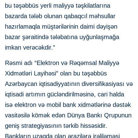
bu təşəbbüs yerli maliyyə təşkilatlarına
bazarda tələb olunan qabaqcıl məhsullar
hazırlamaqla müştərilərinin daimi dəyişən
bazar şəraitində tələbatına uyğunlaşmağa
imkan verəcəkdir.”
Rəsmi adı “Elektron və Rəqəmsal Maliyyə
Xidmətləri Layihəsi” olan bu təşəbbüs
Azərbaycan iqtisadiyyatının diversifikasiyası və
iqtisadi artımın gücləndirilməsinə, cari halda
isə elektron və mobil bank xidmətlərinə dəstək
vasitəsilə kömək edən Dünya Bankı Qrupunun
geniş strategiyasının tərkib hissəsidir.
Bankların uzaqda olan ərazilərə irəliləməsi