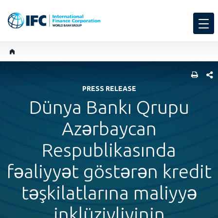
SHARE
PRESS RELEASE
Dünya Bankı Qrupu
Azərbaycan
Respublikasında
fəaliyyət göstərən kredit
təşkilatlarına maliyyə
inklüzivliyinin