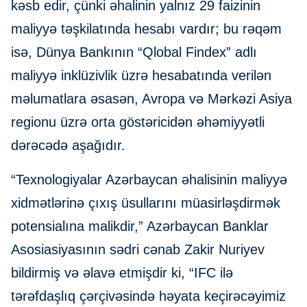
kəsb edir, çünki əhalinin yalnız 29 faizinin
maliyyə təşkilatında hesabı vardır; bu rəqəm
isə, Dünya Bankının “Qlobal Findex” adlı
maliyyə inklüzivlik üzrə hesabatında verilən
məlumatlara əsasən, Avropa və Mərkəzi Asiya
regionu üzrə orta göstəricidən əhəmiyyətli
dərəcədə aşağıdır.
“Texnologiyalar Azərbaycan əhalisinin maliyyə
xidmətlərinə çıxış üsullarını müasirləşdirmək
potensialına malikdir,” Azərbaycan Banklar
Asosiasiyasının sədri cənab Zakir Nuriyev
bildirmiş və əlavə etmişdir ki, “IFC ilə
tərəfdaşlıq çərçivəsində həyata keçirəcəyimiz