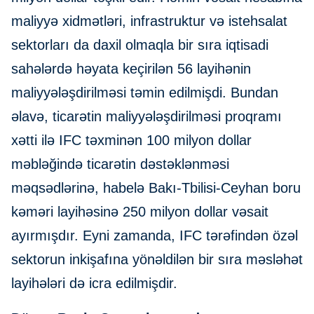
maliyyə xidmətləri, infrastruktur və istehsalat
sektorları da daxil olmaqla bir sıra iqtisadi
sahələrdə həyata keçirilən 56 layihənin
maliyyələşdirilməsi təmin edilmişdi. Bundan
əlavə, ticarətin maliyyələşdirilməsi proqramı
xətti ilə IFC təxminən 100 milyon dollar
məbləğində ticarətin dəstəklənməsi
məqsədlərinə, habelə Bakı-Tbilisi-Ceyhan boru
kəməri layihəsinə 250 milyon dollar vəsait
ayırmışdır. Eyni zamanda, IFC tərəfindən özəl
sektorun inkişafına yönəldilən bir sıra məsləhət
layihələri də icra edilmişdir.