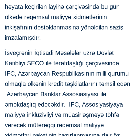
həyata keçirilən layihə çərçivəsində bu gün
ölkədə rəqəmsal maliyyə xidmətlərinin
inkişafının dəstəklənməsinə yönəldilən saziş
imzalamışdır.
İsveçrənin İqtisadi Məsələlər üzrə Dövlət
Katibliyi SECO ilə tərəfdaşlığı çərçivəsində
IFC, Azərbaycan Respublikasının milli qurumu
olmaqla ölkənin kredit təşkilatlarını təmsil edən
Azərbaycan Banklar Assosiasiyası ilə
əməkdaşlıq edəcəkdir. IFC, Assosiyasiyaya
maliyyə inklüzivliyi və müasirləşməyə töhfə
verəcək mütərəqqi rəqəmsal maliyyə
xidmətləri paketinin hazırlanmasına dair öz