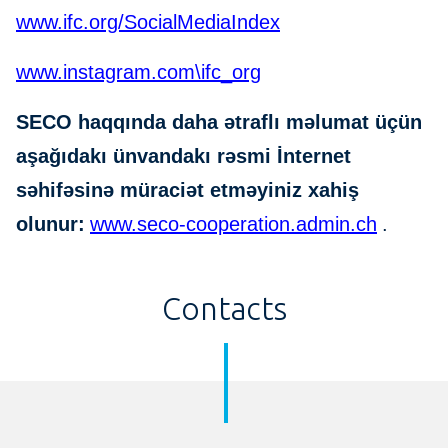
www.ifc.org/SocialMediaIndex
www.instagram.com\ifc_org
SECO haqqında daha ətraflı məlumat üçün
aşağıdakı ünvandakı rəsmi İnternet
səhifəsinə müraciət etməyiniz xahiş
olunur:
www.seco-cooperation.admin.ch
.
Contacts