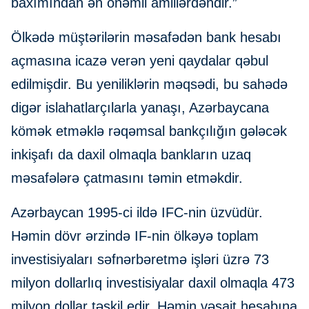
baxımından ən önəmli amillərdəndir.”
Ölkədə müştərilərin məsafədən bank hesabı
açmasına icazə verən yeni qaydalar qəbul
edilmişdir. Bu yeniliklərin məqsədi, bu sahədə
digər islahatlarçılarla yanaşı, Azərbaycana
kömək etməklə rəqəmsal bankçılığın gələcək
inkişafı da daxil olmaqla bankların uzaq
məsafələrə çatmasını təmin etməkdir.
Azərbaycan 1995-ci ildə IFC-nin üzvüdür.
Həmin dövr ərzində IF-nin ölkəyə toplam
investisiyaları səfnərbəretmə işləri üzrə 73
milyon dollarlıq investisiyalar daxil olmaqla 473
milyon dollar təşkil edir. Həmin vəsait hesabına