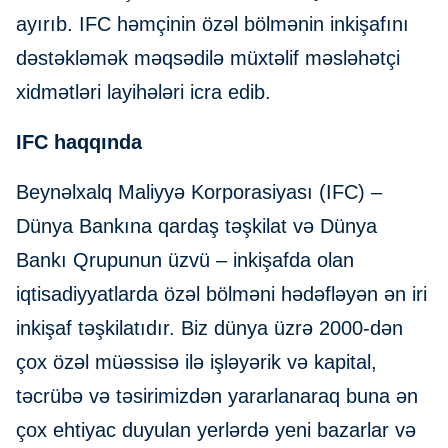
ayırıb. IFC həmçinin özəl bölmənin inkişafını
dəstəkləmək məqsədilə müxtəlif məsləhətçi
xidmətləri layihələri icra edib.
IFC haqqında
Beynəlxalq Maliyyə Korporasiyası (IFC) –
Dünya Bankına qardaş təşkilat və Dünya
Bankı Qrupunun üzvü – inkişafda olan
iqtisadiyyatlarda özəl bölməni hədəfləyən ən iri
inkişaf təşkilatıdır. Biz dünya üzrə 2000-dən
çox özəl müəssisə ilə işləyərik və kapital,
təcrübə və təsirimizdən yararlanaraq buna ən
çox ehtiyac duyulan yerlərdə yeni bazarlar və