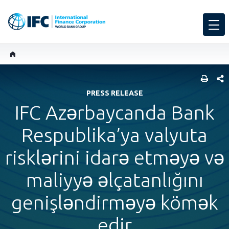
SHARE
PRESS RELEASE
IFC Azərbaycanda Bank
Respublika’ya valyuta
risklərini idarə etməyə və
maliyyə əlçatanlığını
genişləndirməyə kömək
edir