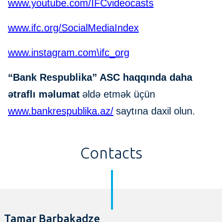
www.youtube.com/IFCvideocasts
www.ifc.org/SocialMediaIndex
www.instagram.com\ifc_org
“Bank Respublika” ASC haqqında daha
ətraflı məlumat
əldə etmək üçün
www.bankrespublika.az/
saytına daxil olun.
Contacts
Tamar Barbakadze