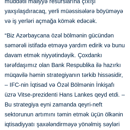
müddətli maliyyə resurslarına çıxışı
yaxşılaşdıracaq, yerli müəssisələrə böyüməyə
və iş yerləri açmağa kömək edəcək.
“Biz Azərbaycana özəl bölmənin gücündən
səmərəli istifadə etməyə yardım edirik və bunu
davam etmək niyyətindəyik. Çoxdankı
tərəfdaşımız olan Bank Respublika ilə hazırkı
müqavilə həmin strategiyanın tərkib hissəsidir,
– IFC-nin İqtisad və Özəl Bölmənin İnkişafı
üzrə Vitse-prezidenti Hans Lankes qeyd etdi. –
Bu strategiya eyni zamanda qeyri-neft
sektorunun artımını təmin etmək üçün ölkənin
iqtisadiyyatı şaxələndirməyə yönəlmiş səyləri