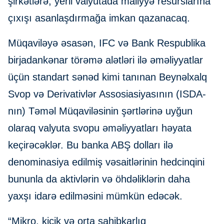
şirkətlərə, yerli valyutada maliyyə resurslarına
çıxışı asanlaşdırmağa imkan qazanacaq.
Müqaviləyə əsasən, IFC və Bank Respublika
birjadankənar törəmə alətləri ilə əməliyyatlar
üçün standart sənəd kimi tanınan Beynəlxalq
Svop və Derivativlər Assosiasiyasının (ISDA-
nın) Təməl Müqaviləsinin şərtlərinə uyğun
olaraq valyuta svopu əməliyyatları həyata
keçirəcəklər. Bu banka ABŞ dolları ilə
denominasiya edilmiş vəsaitlərinin hedcinqini
bununla da aktivlərin və öhdəliklərin daha
yaxşı idarə edilməsini mümkün edəcək.
“Mikro, kiçik və orta sahibkarlıq