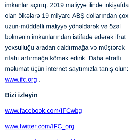
imkanlar açırıq. 2019 maliyyə ilində inkişafda
olan ölkələrə 19 milyard ABŞ dollarından çox
uzun-müddətli maliyyə yönəldərək və özəl
bölmənin imkanlarından istifadə edərək ifrat
yoxsulluğu aradan qaldırmağa və müştərək
rifahı artırmağa kömək edirik. Daha ətraflı
məlumat üçün internet saytımızla tanış olun:
www.ifc.org
.
Bizi izləyin
www.facebook.com/IFCwbg
www.twitter.com/IFC_org