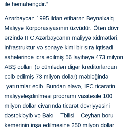
ilə həmahəngdir.”
Azərbaycan 1995 ildən etibarən Beynəlxalq
Maliyyə Korporasiyasının üzvüdür. Ötən dövr
ərzində IFC Azərbaycanın maliyyə xidmətləri,
infrastruktur və sənaye kimi bir sıra iqtisadi
sahələrində icra edilmiş 56 layihəyə 473 milyon
ABŞ dolları (o cümlədən digər kreditorlardan
cəlb edilmiş 73 milyon dollar) məbləğində
yatırımlar edib. Bundan əlavə, IFC ticarətin
maliyyələşdirilməsi proqramı vasitəsilə 100
milyon dollar civarında ticarət dövriyyəsini
dəstəkləyib və Bakı – Tbilisi – Ceyhan boru
kəmərinin inşa edilməsinə 250 milyon dollar