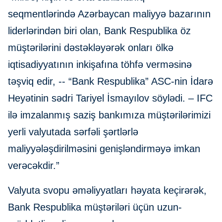
seqmentlərində Azərbaycan maliyyə bazarının
liderlərindən biri olan, Bank Respublika öz
müştərilərini dəstəkləyərək onları ölkə
iqtisadiyyatının inkişafına töhfə verməsinə
təşviq edir, -- “Bank Respublika” ASC-nin İdarə
Heyətinin sədri Tariyel İsmayılov söylədi. – IFC
ilə imzalanmış saziş bankımıza müştərilərimizi
yerli valyutada sərfəli şərtlərlə
maliyyələşdirilməsini genişləndirməyə imkan
verəcəkdir.”
Valyuta svopu əməliyyatları həyata keçirərək,
Bank Respublika müştəriləri üçün uzun-