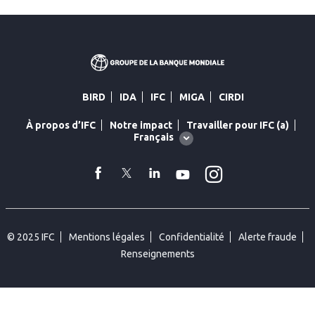
BIRD
IDA
IFC
MIGA
CIRDI
À propos d’IFC
Notre impact
Travailler pour IFC (a)
Global
Français
language
toggler
Instagram
facebook
Twitter
Linkedin
YouTube
© 2025 IFC
Mentions légales
Confidentialité
Alerte fraude
Renseignements