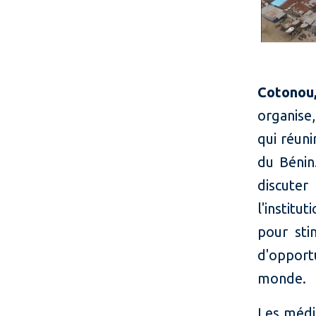
Cotonou,
organise
qui réun
du Bénin
discuter
l'instit
pour sti
d'opport
monde.
Les média