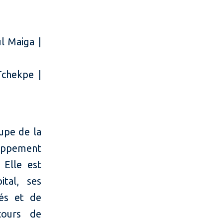
ga |
hekpe |
upe de la
loppement
 Elle est
tal, ses
és et de
cours de