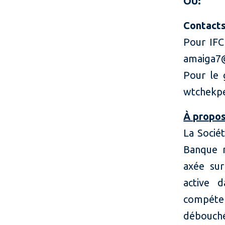
OÙ:
Contacts
Pou
amaiga7@
Pour l
wtchekpe
À propos
La Socié
Banque m
axée sur
active 
compéte
débouch