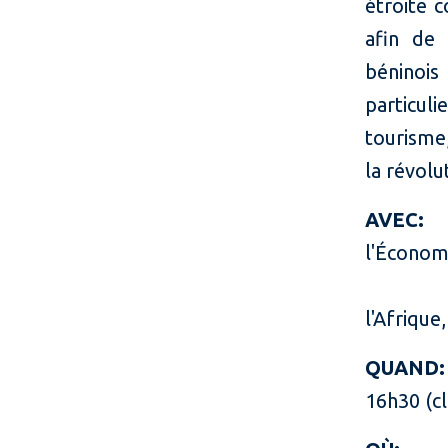
étroite 
afin de 
béninois
particuli
tourisme
la révolu
AVEC:
l'Économi
l'Afrique,
QUAND
16h30 (c