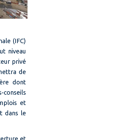
nale (IFC)
ut niveau
eur privé
mettra de
ière dont
-conseils
mplois et
t dans le
verture et