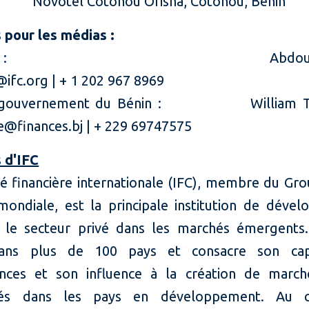
Novotel Cotonou Orisha, Cotonou, Bénin
 pour les médias :
r IFC : Abdoul Mai
ifc.org | + 1 202 967 8969
e gouvernement du Bénin : William Tc
@finances.bj | + 229 69747575
 d'IFC
té financière internationale (IFC), membre du Gro
ondiale, est la principale institution de déve
 le secteur privé dans les marchés émergents.
dans plus de 100 pays et consacre son capi
nces et son influence à la création de march
és dans les pays en développement. Au 