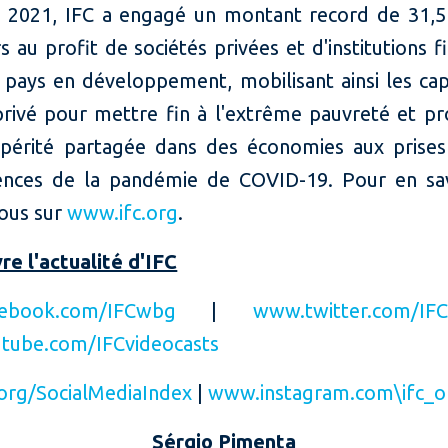
ce 2021, IFC a engagé un montant record de 31,5 
s au profit de sociétés privées et d'institutions f
 pays en développement, mobilisant ainsi les cap
privé pour mettre fin à l'extrême pauvreté et p
périté partagée dans des économies aux prises
nces de la pandémie de COVID-19. Pour en sav
ous sur
www.ifc.org
.
re l'actualité d'IFC
ebook.com/IFCwbg
|
www.twitter.com/IF
tube.com/IFCvideocasts
org/SocialMediaIndex
|
www.instagram.com\ifc_o
Sérgio Pimenta