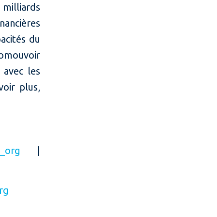
milliards
inancières
acités du
romouvoir
 avec les
oir plus,
C_org
|
rg