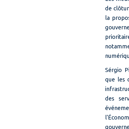
de clôtur
la propo
gouverne
priorit
notammen
numériqu
Sérgio Pi
que les 
infrastru
des serv
événeme
l'Écono
gouverne