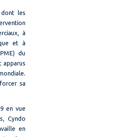
 dont les
ervention
rciaux, à
ique et à
(MPME) du
nt apparus
mondiale.
forcer sa
19 en vue
ys, Cyndo
aille en