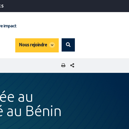
ÉS
e impact
global
Nous rejoindre
Search
dropdown
PARTAGER CETTE PAGE
iée au
é au Bénin