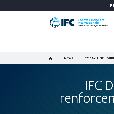
Skip
P
to
Main
Navigation
NEWS
IFC DAY: UNE JOU
IFC D
renforcem