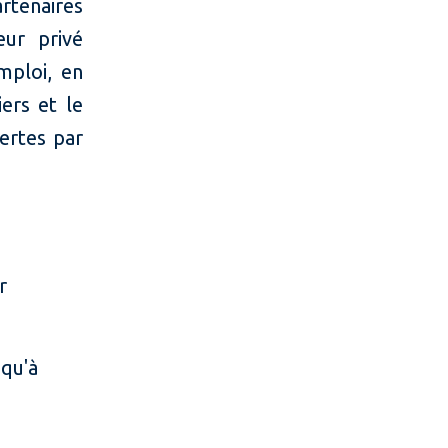
rtenaires
eur privé
mploi, en
iers et le
ertes par
e
r
squ'à