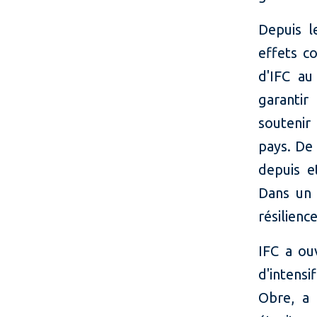
Depuis l
effets c
d'IFC au
garantir
soutenir
pays. De 
depuis e
Dans un 
résilienc
IFC a ou
d'intens
Obre, a