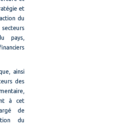
ratégie et
action du
 secteurs
du pays,
inanciers
que, ainsi
teurs des
imentaire,
ont à cet
hargé de
ation du