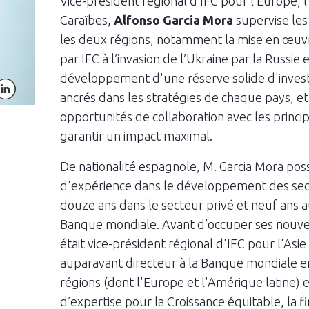
Vice-président régional d’IFC pour l’Europe, l
Caraïbes,
Alfonso Garcia Mora
supervise les 
les deux régions, notamment la mise en œuv
par IFC à l’invasion de l’Ukraine par la Russie 
développement d'une réserve solide d'invest
itter
linkedln
ancrés dans les stratégies de chaque pays, e
opportunités de collaboration avec les princi
garantir un impact maximal.
De nationalité espagnole, M. Garcia Mora pos
d'expérience dans le développement des secte
douze ans dans le secteur privé et neuf ans a
Banque mondiale. Avant d’occuper ses nouvel
était vice-président régional d'IFC pour l'Asie e
auparavant directeur à la Banque mondiale e
régions (dont l'Europe et l'Amérique latine) 
d’expertise pour la Croissance équitable, la fin